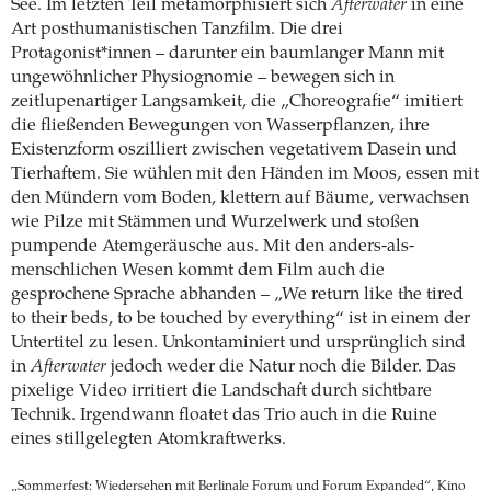
See. Im letzten Teil metamorphisiert sich
Afterwater
in eine
Art posthumanistischen Tanzfilm. Die drei
Protagonist*innen – darunter ein baumlanger Mann mit
ungewöhnlicher Physiognomie – bewegen sich in
zeitlupenartiger Langsamkeit, die „Choreografie“ imitiert
die fließenden Bewegungen von Wasserpflanzen, ihre
Existenzform oszilliert zwischen vegetativem Dasein und
Tierhaftem. Sie wühlen mit den Händen im Moos, essen mit
den Mündern vom Boden, klettern auf Bäume, verwachsen
wie Pilze mit Stämmen und Wurzelwerk und stoßen
pumpende Atemgeräusche aus. Mit den anders-als-
menschlichen Wesen kommt dem Film auch die
gesprochene Sprache abhanden – „We return like the tired
to their beds, to be touched by everything“ ist in einem der
Untertitel zu lesen. Unkontaminiert und ursprünglich sind
in
Afterwater
jedoch weder die Natur noch die Bilder. Das
pixelige Video irritiert die Landschaft durch sichtbare
Technik. Irgendwann floatet das Trio auch in die Ruine
eines stillgelegten Atomkraftwerks.
„Sommerfest: Wiedersehen mit Berlinale Forum und Forum Expanded“, Kino