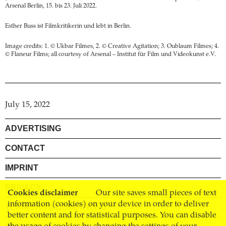
Arsenal Berlin, 15. bis 23. Juli 2022.
Esther Buss ist Filmkritikerin und lebt in Berlin.
Image credits: 1. © Ukbar Filmes, 2. © Creative Agitation; 3. Oublaum Filmes; 4.
© Flaneur Films; all courtesy of Arsenal – Institut für Film und Videokunst e.V.
July 15, 2022
ADVERTISING
CONTACT
IMPRINT
PRIVACY
Cookies disclaimer
Our site saves small pieces of text
information (cookies) on your device in order to deliver
TERMS AND CONDITIONS
better content and for statistical purposes. You can disable