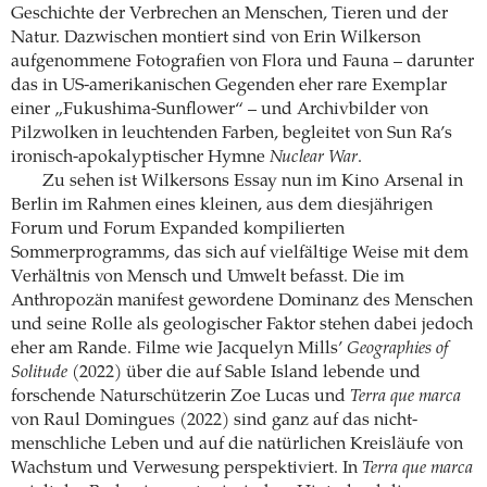
Geschichte der Verbrechen an Menschen, Tieren und der
Natur. Dazwischen montiert sind von Erin Wilkerson
aufgenommene Fotografien von Flora und Fauna – darunter
das in US-amerikanischen Gegenden eher rare Exemplar
einer „Fukushima-Sunflower“ – und Archivbilder von
Pilzwolken in leuchtenden Farben, begleitet von Sun Ra’s
ironisch-apokalyptischer Hymne
Nuclear War
.
Zu sehen ist Wilkersons Essay nun im Kino Arsenal in
Berlin im Rahmen eines kleinen, aus dem diesjährigen
Forum und Forum Expanded kompilierten
Sommerprogramms, das sich auf vielfältige Weise mit dem
Verhältnis von Mensch und Umwelt befasst. Die im
Anthropozän manifest gewordene Dominanz des Menschen
und seine Rolle als geologischer Faktor stehen dabei jedoch
eher am Rande. Filme wie Jacquelyn Mills’
Geographies of
Solitude
(2022) über die auf Sable Island lebende und
forschende Naturschützerin Zoe Lucas und
Terra que marca
von Raul Domingues (2022) sind ganz auf das nicht-
menschliche Leben und auf die natürlichen Kreisläufe von
Wachstum und Verwesung perspektiviert. In
Terra que marca