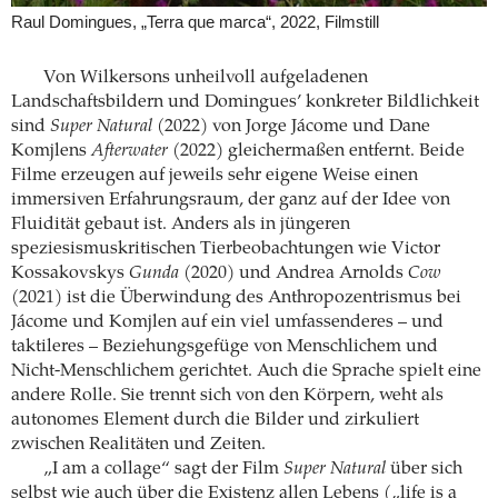
Raul Domingues, „Terra que marca“, 2022, Filmstill
Von Wilkersons unheilvoll aufgeladenen
Landschaftsbildern und Domingues’ konkreter Bildlichkeit
sind
Super Natural
(2022) von Jorge Jácome und Dane
Komjlens
Afterwater
(2022) gleichermaßen entfernt. Beide
Filme erzeugen auf jeweils sehr eigene Weise einen
immersiven Erfahrungsraum, der ganz auf der Idee von
Fluidität gebaut ist. Anders als in jüngeren
speziesismuskritischen Tierbeobachtungen wie Victor
Kossakovskys
Gunda
(2020) und Andrea Arnolds
Cow
(2021) ist die Überwindung des Anthropozentrismus bei
Jácome und Komjlen auf ein viel umfassenderes – und
taktileres – Beziehungsgefüge von Menschlichem und
Nicht-Menschlichem gerichtet. Auch die Sprache spielt eine
andere Rolle. Sie trennt sich von den Körpern, weht als
autonomes Element durch die Bilder und zirkuliert
zwischen Realitäten und Zeiten.
„I am a collage“ sagt der Film
Super Natural
über sich
selbst wie auch über die Existenz allen Lebens („life is a