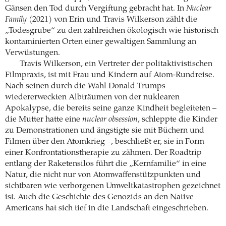
Gänsen den Tod durch Vergiftung gebracht hat. In
Nuclear
Family
(2021) von Erin und Travis Wilkerson zählt die
„Todesgrube“ zu den zahlreichen ökologisch wie historisch
kontaminierten Orten einer gewaltigen Sammlung an
Verwüstungen.
Travis Wilkerson, ein Vertreter der politaktivistischen
Filmpraxis, ist mit Frau und Kindern auf Atom-Rundreise.
Nach seinen durch die Wahl Donald Trumps
wiedererweckten Albträumen von der nuklearen
Apokalypse, die bereits seine ganze Kindheit begleiteten –
die Mutter hatte eine
nuclear obsession
, schleppte die Kinder
zu Demonstrationen und ängstigte sie mit Büchern und
Filmen über den Atomkrieg –, beschließt er, sie in Form
einer Konfrontationstherapie zu zähmen. Der Roadtrip
entlang der Raketensilos führt die „Kernfamilie“ in eine
Natur, die nicht nur von Atomwaffenstützpunkten und
sichtbaren wie verborgenen Umweltkatastrophen gezeichnet
ist. Auch die Geschichte des Genozids an den Native
Americans hat sich tief in die Landschaft eingeschrieben.