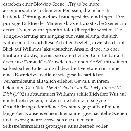
es neben einer Blowjob-Szene, „Try to be more
accommodating“ neben vier Penissen, die in bereits
blutende Öffnungen eines Frauengesichts eindringen. Der
punkige Duktus der Malerei skizziert drastische Szenen, in
denen Frauen zum Opfer brutaler Übergriffe werden. Die
Trigger-Warnung am Eingang zur Ausstellung, die sich
wahrscheinlich auf diese Arbeiten bezieht, erweist sich, mit
Blick auf Williams’ aktivistischen Ansatz, dabei als eher
kontraproduktiv, bremst sie deren heftige Unmittelbarkeit
doch aus: Der an Klo-Kritzeleien erinnernde Stil mit seinem
sarkastischen Unterton will dezidiert verstören im Sinne
eines Korrektivs medialer wie gesellschaftlicher
Verharmlosung alltäglich erlebter Gewalt. In ihrem
bekannten Gemälde
The Art World Can Suck My Proverbial
Dick
(1992) subsummiert Williams schließlich ihre Wut auf
ein Betriebssystem, in dem eine latente misogyne
Grundhaltung oder offener Sexismus gegenüber Frauen
lange Zeit Konsens schien. Ineinander geschachtelte Szenen
und Textfragmente verweisen auf einen von
Selbstreferenzialität geprägten Kunstbetrieb voller