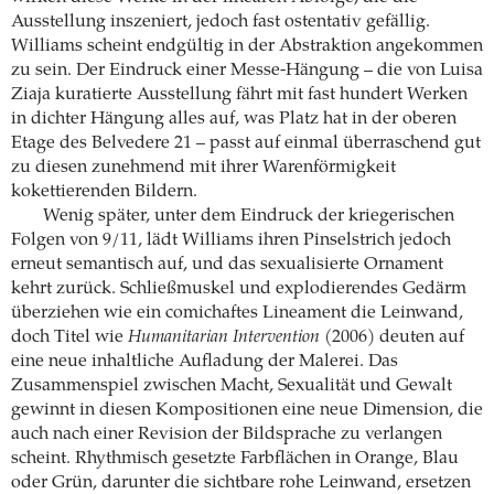
Ausstellung inszeniert, jedoch fast ostentativ gefällig.
Williams scheint endgültig in der Abstraktion angekommen
zu sein. Der Eindruck einer Messe-Hängung – die von Luisa
Ziaja kuratierte Ausstellung fährt mit fast hundert Werken
in dichter Hängung alles auf, was Platz hat in der oberen
Etage des Belvedere 21 – passt auf einmal überraschend gut
zu diesen zunehmend mit ihrer Warenförmigkeit
kokettierenden Bildern.
Wenig später, unter dem Eindruck der kriegerischen
Folgen von 9/11, lädt Williams ihren Pinselstrich jedoch
erneut semantisch auf, und das sexualisierte Ornament
kehrt zurück. Schließmuskel und explodierendes Gedärm
überziehen wie ein comichaftes Lineament die Leinwand,
doch Titel wie
Humanitarian Intervention
(2006) deuten auf
eine neue inhaltliche Aufladung der Malerei. Das
Zusammenspiel zwischen Macht, Sexualität und Gewalt
gewinnt in diesen Kompositionen eine neue Dimension, die
auch nach einer Revision der Bildsprache zu verlangen
scheint. Rhythmisch gesetzte Farbflächen in Orange, Blau
oder Grün, darunter die sichtbare rohe Leinwand, ersetzen