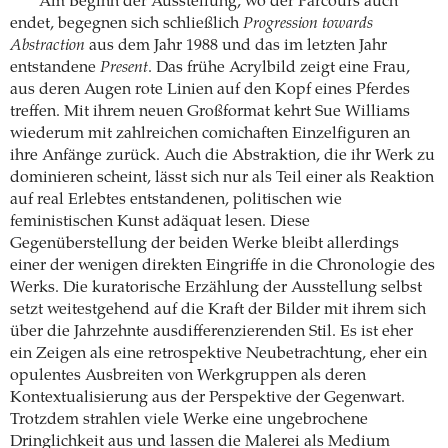
Am Beginn der Ausstellung, wo der Parcours auch
endet, begegnen sich schließlich
Progression towards
Abstraction
aus dem Jahr 1988 und das im letzten Jahr
entstandene
Present
. Das frühe Acrylbild zeigt eine Frau,
aus deren Augen rote Linien auf den Kopf eines Pferdes
treffen. Mit ihrem neuen Großformat kehrt Sue Williams
wiederum mit zahlreichen comichaften Einzelfiguren an
ihre Anfänge zurück. Auch die Abstraktion, die ihr Werk zu
dominieren scheint, lässt sich nur als Teil einer als Reaktion
auf real Erlebtes entstandenen, politischen wie
feministischen Kunst adäquat lesen. Diese
Gegenüberstellung der beiden Werke bleibt allerdings
einer der wenigen direkten Eingriffe in die Chronologie des
Werks. Die kuratorische Erzählung der Ausstellung selbst
setzt weitestgehend auf die Kraft der Bilder mit ihrem sich
über die Jahrzehnte ausdifferenzierenden Stil. Es ist eher
ein Zeigen als eine retrospektive Neubetrachtung, eher ein
opulentes Ausbreiten von Werkgruppen als deren
Kontextualisierung aus der Perspektive der Gegenwart.
Trotzdem strahlen viele Werke eine ungebrochene
Dringlichkeit aus und lassen die Malerei als Medium