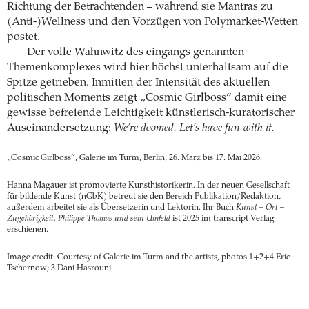
Richtung der Betrachtenden – während sie Mantras zu
(Anti-)Wellness und den Vorzügen von Polymarket-Wetten
postet.
Der volle Wahnwitz des eingangs genannten
Themenkomplexes wird hier höchst unterhaltsam auf die
Spitze getrieben. Inmitten der Intensität des aktuellen
politischen Moments zeigt „Cosmic Girlboss“ damit eine
gewisse befreiende Leichtigkeit künstlerisch-kuratorischer
Auseinandersetzung:
We’re doomed. Let’s have fun with it.
„Cosmic Girlboss“, Galerie im Turm, Berlin, 26. März bis 17. Mai 2026.
Hanna Magauer ist promovierte Kunsthistorikerin. In der neuen Gesellschaft
für bildende Kunst (nGbK) betreut sie den Bereich Publikation/Redaktion,
außerdem arbeitet sie als Übersetzerin und Lektorin. Ihr Buch
Kunst – Ort –
Zugehörigkeit. Philippe Thomas und sein Umfeld
ist 2025 im transcript Verlag
erschienen.
Image credit: Courtesy of Galerie im Turm and the artists, photos 1+2+4 Eric
Tschernow; 3 Dani Hasrouni