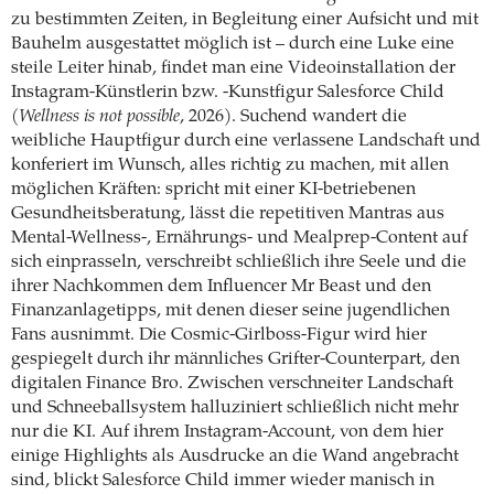
zu bestimmten Zeiten, in Begleitung einer Aufsicht und mit
Bauhelm ausgestattet möglich ist – durch eine Luke eine
steile Leiter hinab, findet man eine Videoinstallation der
Instagram-Künstlerin bzw. -Kunstfigur Salesforce Child
(
Wellness is not possible
, 2026). Suchend wandert die
weibliche Hauptfigur durch eine verlassene Landschaft und
konferiert im Wunsch, alles richtig zu machen, mit allen
möglichen Kräften: spricht mit einer KI-betriebenen
Gesundheitsberatung, lässt die repetitiven Mantras aus
Mental-Wellness-, Ernährungs- und Mealprep-Content auf
sich einprasseln, verschreibt schließlich ihre Seele und die
ihrer Nachkommen dem Influencer Mr Beast und den
Finanzanlagetipps, mit denen dieser seine jugendlichen
Fans ausnimmt. Die Cosmic-Girlboss-Figur wird hier
gespiegelt durch ihr männliches Grifter-Counterpart, den
digitalen Finance Bro. Zwischen verschneiter Landschaft
und Schneeballsystem halluziniert schließlich nicht mehr
nur die KI. Auf ihrem Instagram-Account, von dem hier
einige Highlights als Ausdrucke an die Wand angebracht
sind, blickt Salesforce Child immer wieder manisch in