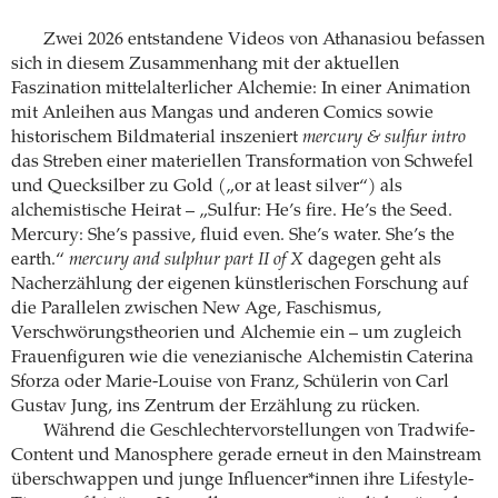
Zwei 2026 entstandene Videos von Athanasiou befassen
sich in diesem Zusammenhang mit der aktuellen
Faszination mittelalterlicher Alchemie: In einer Animation
mit Anleihen aus Mangas und anderen Comics sowie
historischem Bildmaterial inszeniert
mercury & sulfur intro
das Streben einer materiellen Transformation von Schwefel
und Quecksilber zu Gold („or at least silver“) als
alchemistische Heirat – „Sulfur: He’s fire. He’s the Seed.
Mercury: She’s passive, fluid even. She’s water. She’s the
earth.“
mercury and sulphur part II of X
dagegen geht als
Nacherzählung der eigenen künstlerischen Forschung auf
die Parallelen zwischen New Age, Faschismus,
Verschwörungstheorien und Alchemie ein – um zugleich
Frauenfiguren wie die venezianische Alchemistin Caterina
Sforza oder Marie-Louise von Franz, Schülerin von Carl
Gustav Jung, ins Zentrum der Erzählung zu rücken.
Während die Geschlechtervorstellungen von Tradwife-
Content und Manosphere gerade erneut in den Mainstream
überschwappen und junge Influencer*innen ihre Lifestyle-