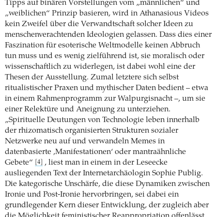
Tipps auf binären Vorstellungen vom „männlichen“ und
„weiblichen“ Prinzip basieren, wird in Athanasious Videos
kein Zweifel über die Verwandtschaft solcher Ideen zu
menschenverachtenden Ideologien gelassen. Dass dies einer
Faszination für esoterische Weltmodelle keinen Abbruch
tun muss und es wenig zielführend ist, sie moralisch oder
wissenschaftlich zu widerlegen, ist dabei wohl eine der
Thesen der Ausstellung. Zumal letztere sich selbst
ritualistischer Praxen und mythischer Daten bedient – etwa
in einem Rahmenprogramm zur Walpurgisnacht –, um sie
einer Relektüre und Aneignung zu unterziehen.
„Spirituelle Deutungen von Technologie leben innerhalb
der rhizomatisch organisierten Strukturen sozialer
Netzwerke neu auf und verwandeln Memes in
datenbasierte ‚Manifestationen‘ oder mantraähnliche
Gebete“
, liest man in einem in der Leseecke
[4]
ausliegenden Text der Internetarchäologin Sophie Publig.
Die kategorische Unschärfe, die diese Dynamiken zwischen
Ironie und Post-Ironie hervorbringen, sei dabei ein
grundlegender Kern dieser Entwicklung, der zugleich aber
die Möglichkeit feministischer Reappropriation offenlässt.