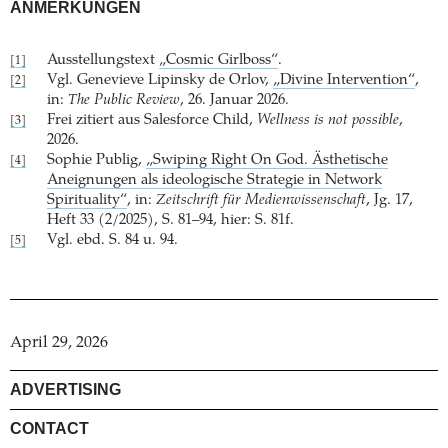
ANMERKUNGEN
Ausstellungstext
„Cosmic Girlboss“
.
[1]
Vgl. Genevieve Lipinsky de Orlov,
„Divine Intervention“
,
[2]
in:
The Public Review
, 26. Januar 2026.
Frei zitiert aus Salesforce Child,
Wellness is not possible
,
[3]
2026.
Sophie Publig,
„Swiping Right On God. Ästhetische
[4]
Aneignungen als ideologische Strategie in Network
Spirituality“
, in:
Zeitschrift für Medienwissenschaft
, Jg. 17,
Heft 33 (2/2025), S. 81–94, hier: S. 81f.
Vgl. ebd. S. 84 u. 94.
[5]
April 29, 2026
ADVERTISING
CONTACT