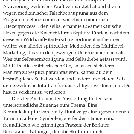
die Gwyneth Paltrows Wellness-Firma Goop zur
Aktivierung weiblicher Kraft vermarktet hat und die sie
wegen medizinischer Falschbehauptung aus dem
Programm nehmen musste; von einem modernen
„Hexenprozess“, den selbst ernannte US-amerikanische
Hexen gegen die Kosmetikfirma Sephora führten, nachdem
diese ein Witchcraft-Starterkit ins Sortiment aufnehmen
wollte; von allerlei spirituellen Methoden des Multilevel-
Marketing, das von den jeweiligen Unternehmerinnen als
Weg zur Selbstermächtigung und Selbstliebe gefasst wird:
Mit Hilfe dieser ätherischen Öle, so lassen sich deren
Mantren zugespitzt paraphrasieren, kannst du dein
bestmögliches Selbst werden und andere inspirieren. Setz
deine weibliche Intuition für das richtige Investment ein. Du
hast es verdient zu verdienen.
Die vier Positionen der Ausstellung finden sehr
unterschiedliche Zugänge zum Thema. Eine
Keramikskulptur von Emily Hunt zeigt einen gewundenen
Turm mit allerlei Symbolen, greifenden Händen und
freundlichen wie grimmigen Fratzen; der Berliner
Bürokratie-Dschungel, den die Skulptur durch