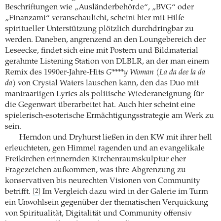
Beschriftungen wie „Ausländerbehörde“, „BVG“ oder
„Finanzamt“ veranschaulicht, scheint hier mit Hilfe
spiritueller Unterstützung plötzlich durchdringbar zu
werden. Daneben, angrenzend an den Loungebereich der
Leseecke, findet sich eine mit Postern und Bildmaterial
gerahmte Listening Station von DLBLR, an der man einem
Remix des 1990er-Jahre-Hits
G****y Woman (La da dee la da
da)
von Crystal Waters lauschen kann, den das Duo mit
mantraartigen Lyrics als politische Wiederaneignung für
die Gegenwart überarbeitet hat. Auch hier scheint eine
spielerisch-esoterische Ermächtigungsstrategie am Werk zu
sein.
Herndon und Dryhurst ließen in den KW mit ihrer hell
erleuchteten, gen Himmel ragenden und an evangelikale
Freikirchen erinnernden Kirchenraumskulptur eher
Fragezeichen aufkommen, was ihre Abgrenzung zu
konservativen bis neurechten Visionen von Community
betrifft.
Im Vergleich dazu wird in der Galerie im Turm
[2]
ein Unwohlsein gegenüber der thematischen Verquickung
von Spiritualität, Digitalität und Community offensiv