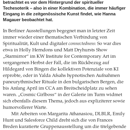
betrachtet es vor dem Hintergrund der spiritueller
Techesoterik – also in einer Kombination, die immer häufiger
Eingang in die zeitgenössische Kunst findet, wie Hanna
Magauer beobachtet hat.
In Berliner Ausstellungen begegnet man in letzter Zeit
immer wieder einer thematischen Verbindung von
Spiritualität, Kult und digitaler
connectedness
: So war dies
etwa in Holly Herndons und Matt Dryhursts Show
„Starmirror“ im KW Institute for Contemporary Art im
vergangenen Herbst der Fall, die im Rückbezug auf
Hildegard von Bingen die kollektiven Potenziale von KI
erprobte, oder in Yalda Afsahs hypnotischen Aufnahmen
paneurythmischer Rituale in den bulgarischen Bergen, die
bis Anfang April im CCA am Breitscheidplatz zu sehen
waren. „Cosmic Girlboss“ in der Galerie im Turm widmet
sich ebenfalls diesem Thema, jedoch aus expliziterer sowie
humorvollerer Warte.
Mit Arbeiten von Margarita Athanasiou, DLBLR, Emily
Hunt und Salesforce Child dreht sich die von Frances
Breden kuratierte Gruppenausstellung um die titelgebende