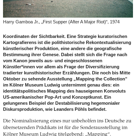
Harry Gamboa Jr., „First Supper (After A Major Riot)“, 1974
Koordinaten der Sichtbarkeit. Eine Strategie kuratorischen
Kartografierens ist die polithistorische Rekontextualisierung
künstlerischer Produktion, eine andere die geografische
Bestimmung ihrer Genese. Dabei stellt sich die Frage nach
vom Kanon jeweils aus- und eingeschlossenen
Künstler*innen vor allem als Frage der Diversifizierung
tradierter kunsthistorischer Erzählungen. Die noch bis Mitte
Oktober zu sehende Ausstellung „Mapping the Collection“
im Kölner Museum Ludwig unternimmt genau dies: ein
identitätspolitisches Mapping des hauseigenen Konvoluts
US-amerikanischer Pop-Art und Konzeptkunst. Ein
gelungenes Beispiel der Destabilisierung hegemonialer
Diskursproduktion, wie Leanders Pöhls befindet.
Die Nominalisierung eines nur unbeholfen ins Deutsche zu
übersetzenden Prädikats ist für die Sonderausstellung im
Kölner Museum Ludwig titelgebend: „Mapping“.