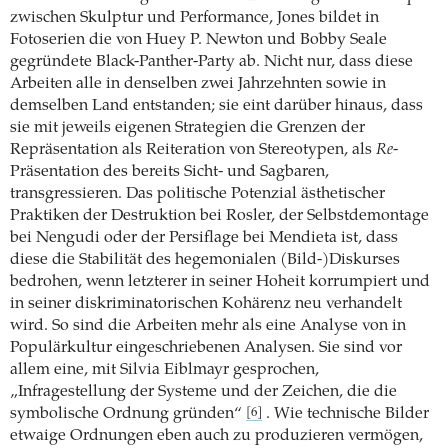
zwischen Skulptur und Performance, Jones bildet in
Fotoserien die von Huey P. Newton und Bobby Seale
gegründete Black-Panther-Party ab. Nicht nur, dass diese
Arbeiten alle in denselben zwei Jahrzehnten sowie in
demselben Land entstanden; sie eint darüber hinaus, dass
sie mit jeweils eigenen Strategien die Grenzen der
Repräsentation als Reiteration von Stereotypen, als
Re
-
Präsentation des bereits Sicht- und Sagbaren,
transgressieren. Das politische Potenzial ästhetischer
Praktiken der Destruktion bei Rosler, der Selbstdemontage
bei Nengudi oder der Persiflage bei Mendieta ist, dass
diese die Stabilität des hegemonialen (Bild-)Diskurses
bedrohen, wenn letzterer in seiner Hoheit korrumpiert und
in seiner diskriminatorischen Kohärenz neu verhandelt
wird. So sind die Arbeiten mehr als eine Analyse von in
Populärkultur eingeschriebenen Analysen. Sie sind vor
allem eine, mit Silvia Eiblmayr gesprochen,
„Infragestellung der Systeme und der Zeichen, die die
symbolische Ordnung gründen“
. Wie technische Bilder
[6]
etwaige Ordnungen eben auch zu produzieren vermögen,