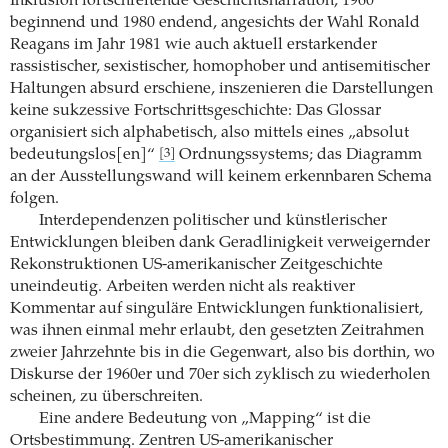
Inklusion fortschreitende Geschichtsnarration, 1960
beginnend und 1980 endend, angesichts der Wahl Ronald
Reagans im Jahr 1981 wie auch aktuell erstarkender
rassistischer, sexistischer, homophober und antisemitischer
Haltungen absurd erschiene, inszenieren die Darstellungen
keine sukzessive Fortschrittsgeschichte: Das Glossar
organisiert sich alphabetisch, also mittels eines „absolut
bedeutungslos[en]“
Ordnungssystems; das Diagramm
[3]
an der Ausstellungswand will keinem erkennbaren Schema
folgen.
Interdependenzen politischer und künstlerischer
Entwicklungen bleiben dank Geradlinigkeit verweigernder
Rekonstruktionen US-amerikanischer Zeitgeschichte
uneindeutig. Arbeiten werden nicht als reaktiver
Kommentar auf singuläre Entwicklungen funktionalisiert,
was ihnen einmal mehr erlaubt, den gesetzten Zeitrahmen
zweier Jahrzehnte bis in die Gegenwart, also bis dorthin, wo
Diskurse der 1960er und 70er sich zyklisch zu wiederholen
scheinen, zu überschreiten.
Eine andere Bedeutung von „Mapping“ ist die
Ortsbestimmung. Zentren US-amerikanischer