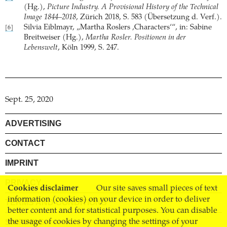
(Hg.),
Picture Industry. A Provisional History of the Technical
Image 1844–2018
, Zürich 2018, S. 583 (Übersetzung d. Verf.).
Silvia Eiblmayr, „Martha Roslers ‚Characters‘“, in: Sabine
[6]
Breitweiser (Hg.),
Martha Rosler. Positionen in der
Lebenswelt
, Köln 1999, S. 247.
Sept. 25, 2020
ADVERTISING
CONTACT
IMPRINT
PRIVACY
Cookies disclaimer
Our site saves small pieces of text
information (cookies) on your device in order to deliver
TERMS AND CONDITIONS
better content and for statistical purposes. You can disable
SHIPPING
the usage of cookies by changing the settings of your