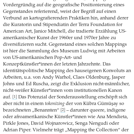
Vordergründig auf die geografische Positionierung eines
Gegenstandes referierend, weist der Begriff auf einen
Verbund an kartografierenden Praktiken hin, anhand derer
die Kuratorin und Stipendiatin der Terra Foundation for
American Art, Janice Mitchell, die tradierte Erzählung US-
amerikanischer Kunst der 1960er und 1970er Jahre zu
diversifizieren sucht. Gegenstand eines solchen Mappings
ist hier die Sammlung des Museum Ludwig mit Arbeiten
von US-amerikanischen Pop-Art- und
Konzeptkünstler*innen der letzten Jahrzehnte. Das
identitätspolitische Mapping des hauseigenen Konvoluts an
Arbeiten, u.a. von Andy Warhol, Claes Oldenburg, Jasper
Johns und Ed Ruscha, zeigt die Exklusion nicht-männlicher,
nicht-weißer Künstler*innen vom institutionellen Kanon
auf.
Das Potenzial der Sonderausstellung erschöpft sich
[1]
aber nicht in einem
tokenizing
der von Kübra Gümüşay so
bezeichneten „Benannten“
– darunter queere, indigene
[2]
oder afroamerikanische Künstler*innen wie Ana Mendieta,
Pirkle Jones, David Wojnarowicz, Senga Nengudi oder
Adrian Piper. Vielmehr trägt „Mapping the Collection“ der