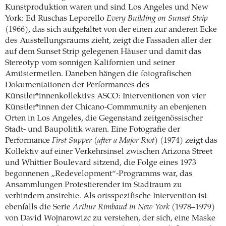
Kunstproduktion waren und sind Los Angeles und New
York: Ed Ruschas Leporello
Every Building on Sunset Strip
(1966), das sich aufgefaltet von der einen zur anderen Ecke
des Ausstellungsraums zieht, zeigt die Fassaden aller der
auf dem Sunset Strip gelegenen Häuser und damit das
Stereotyp vom sonnigen Kalifornien und seiner
Amüsiermeilen. Daneben hängen die fotografischen
Dokumentationen der Performances des
Künstler*innenkollektivs ASCO: Interventionen von vier
Künstler*innen der Chicano-Commmunity an ebenjenen
Orten in Los Angeles, die Gegenstand zeitgenössischer
Stadt- und Baupolitik waren. Eine Fotografie der
Performance
First Supper (after a Major Riot)
(1974) zeigt das
Kollektiv auf einer Verkehrsinsel zwischen Arizona Street
und Whittier Boulevard sitzend, die Folge eines 1973
begonnenen „Redevelopment“-Programms war, das
Ansammlungen Protestierender im Stadtraum zu
verhindern anstrebte. Als ortsspezifische Intervention ist
ebenfalls die Serie
Arthur Rimbaud in New York
(1978–1979)
von David Wojnarowizc zu verstehen, der sich, eine Maske