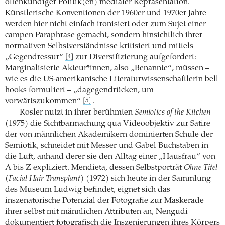
offenkundiger Politik(en) medialer Repräsentation.
Künstlerische Konventionen der 1960er und 1970er Jahre
werden hier nicht einfach ironisiert oder zum Sujet einer
campen Paraphrase gemacht, sondern hinsichtlich ihrer
normativen Selbstverständnisse kritisiert und mittels
„Gegendressur“
zur Diversifizierung aufgefordert:
[4]
Marginalisierte Akteur*innen, also „Benannte“, müssen –
wie es die US-amerikanische Literaturwissenschaftlerin bell
hooks formuliert – „dagegendrücken, um
vorwärtszukommen“
.
[5]
Rosler nutzt in ihrer berühmten
Semiotics of the Kitchen
(1975) die Sichtbarmachung qua Videoobjektiv zur Satire
der von männlichen Akademikern dominierten Schule der
Semiotik, schneidet mit Messer und Gabel Buchstaben in
die Luft, anhand derer sie den Alltag einer „Hausfrau“ von
A bis Z expliziert. Mendieta, dessen Selbstporträt
Ohne Titel
(Facial Hair Transplant)
(1972) sich heute in der Sammlung
des Museum Ludwig befindet, eignet sich das
inszenatorische Potenzial der Fotografie zur Maskerade
ihrer selbst mit männlichen Attributen an, Nengudi
dokumentiert fotografisch die Inszenierungen ihres Körpers