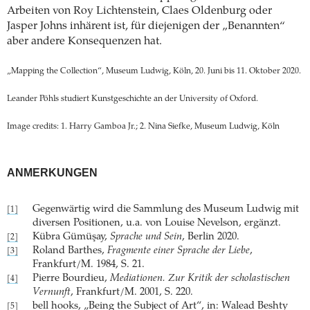
Arbeiten von Roy Lichtenstein, Claes Oldenburg oder
Jasper Johns inhärent ist, für diejenigen der „Benannten“
aber andere Konsequenzen hat.
„Mapping the Collection“, Museum Ludwig, Köln, 20. Juni bis 11. Oktober 2020.
Leander Pöhls studiert Kunstgeschichte an der University of Oxford.
Image credits: 1. Harry Gamboa Jr.; 2. Nina Siefke, Museum Ludwig, Köln
ANMERKUNGEN
Gegenwärtig wird die Sammlung des Museum Ludwig mit
[1]
diversen Positionen, u.a. von Louise Nevelson, ergänzt.
Kübra Gümüşay,
Sprache und Sein
, Berlin 2020.
[2]
Roland Barthes,
Fragmente einer Sprache der Liebe
,
[3]
Frankfurt/M. 1984, S. 21.
Pierre Bourdieu,
Mediationen. Zur Kritik der scholastischen
[4]
Vernunft
, Frankfurt/M. 2001, S. 220.
bell hooks, „Being the Subject of Art“, in: Walead Beshty
[5]