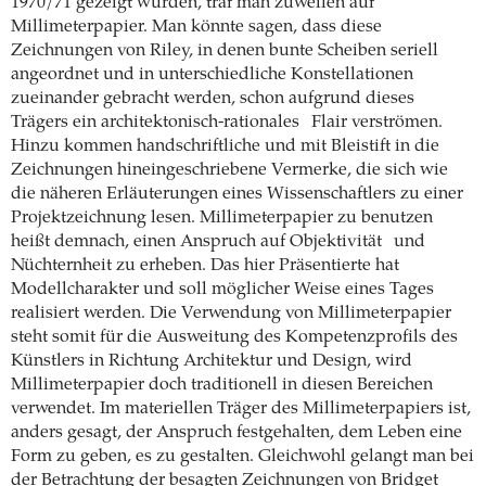
1970/71 gezeigt wurden, traf man zuweilen auf
Millimeterpapier. Man könnte sagen, dass diese
Zeichnungen von Riley, in denen bunte Scheiben seriell
angeordnet und in unterschiedliche Konstellationen
zueinander gebracht werden, schon aufgrund dieses
Trägers ein architektonisch-rationales
Flair verströmen.
Hinzu kommen handschriftliche und mit Bleistift in die
Zeichnungen hineingeschriebene Vermerke, die sich wie
die näheren Erläuterungen eines Wissenschaftlers zu einer
Projektzeichnung lesen. Millimeterpapier zu benutzen
heißt demnach, einen Anspruch auf Objektivität
und
Nüchternheit zu erheben. Das hier Präsentierte hat
Modellcharakter und soll möglicher Weise eines Tages
realisiert werden. Die Verwendung von Millimeterpapier
steht somit für die Ausweitung des Kompetenzprofils des
Künstlers in Richtung Architektur und Design, wird
Millimeterpapier doch traditionell in diesen Bereichen
verwendet. Im materiellen Träger des Millimeterpapiers ist,
anders gesagt, der Anspruch festgehalten, dem Leben eine
Form zu geben, es zu gestalten. Gleichwohl gelangt man bei
der Betrachtung der besagten Zeichnungen von Bridget