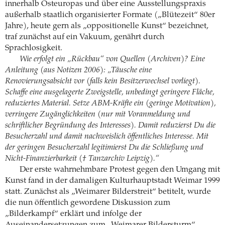
innerhalb Osteuropas und über eine Ausstellungspraxis
außerhalb staatlich organisierter Formate („Blütezeit“ 80er
Jahre), heute gern als „oppositionelle Kunst“ bezeichnet,
traf zunächst auf ein Vakuum, genährt durch
Sprachlosigkeit.
Wie erfolgt ein „Rückbau“ von Quellen (Archiven)? Eine
Anleitung (aus Notizen 2006): „Täusche eine
Renovierungsabsicht vor (falls kein Besitzerwechsel vorliegt).
Schaffe eine ausgelagerte Zweigstelle, unbedingt geringere Fläche,
reduziertes Material. Setze ABM-Kräfte ein (geringe Motivation),
verringere Zugänglichkeiten (nur mit Voranmeldung und
schriftlicher Begründung des Interesses). Damit reduzierst Du die
Besucherzahl und damit nachweislich öffentliches Interesse. Mit
der geringen Besucherzahl legitimierst Du die Schließung und
Nicht-Finanzierbarkeit († Tanzarchiv Leipzig).“
Der erste wahrnehmbare Protest gegen den Umgang mit
Kunst fand in der damaligen Kulturhauptstadt Weimar 1999
statt. Zunächst als „Weimarer Bilderstreit“ betitelt, wurde
die nun öffentlich gewordene Diskussion zum
„Bilderkampf“ erklärt und infolge der
Auseinandersetzungen zum „Weimarer Bildersturm“.