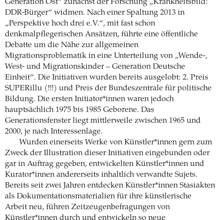
Generation Ost“ zunächst der Forschung „Krankheitsbild:
DDR-Bürger“ widmen. Nach einer Spaltung 2013 in
„Perspektive hoch drei e.V.“, mit fast schon
denkmalpflegerischen Ansätzen, führte eine öffentliche
Debatte um die Nähe zur allgemeinen
Migrationsproblematik in eine Unterteilung von „Wende-,
West- und Migrationskinder – Generation Deutsche
Einheit“. Die Initiativen wurden bereits ausgelobt: 2. Preis
SUPERillu (!!!) und Preis der Bundeszentrale für politische
Bildung. Die ersten Initiator*innen waren jedoch
hauptsächlich 1975 bis 1985 Geborene. Das
Generationsfenster liegt mittlerweile zwischen 1965 und
2000, je nach Interessenlage.
Wurden einerseits Werke von Künstler*innen gern zum
Zweck der Illustration dieser Initiativen eingebunden oder
gar in Auftrag gegeben, entwickelten Künstler*innen und
Kurator*innen andererseits inhaltlich verwandte Sujets.
Bereits seit zwei Jahren entdecken Künstler*innen Stasiakten
als Dokumentationsmaterialien für ihre künstlerische
Arbeit neu, führen Zeitzeugenbefragungen von
Künstler*innen durch und entwickeln so neue