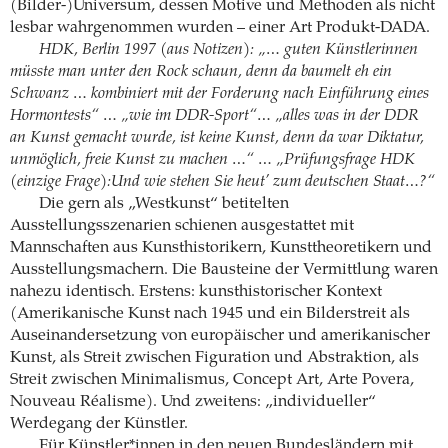
(Bilder-)Universum, dessen Motive und Methoden als nicht
lesbar wahrgenommen wurden – einer Art Produkt-DADA.
HDK, Berlin 1997 (aus Notizen): „… guten Künstlerinnen
müsste man unter den Rock schaun, denn da baumelt eh ein
Schwanz … kombiniert mit der Forderung nach Einführung eines
Hormontests“ … „wie im DDR-Sport“… „alles was in der DDR
an Kunst gemacht wurde, ist keine Kunst, denn da war Diktatur,
unmöglich, freie Kunst zu machen …“ … „Prüfungsfrage HDK
(einzige Frage):Und wie stehen Sie heut’ zum deutschen Staat…?“
Die gern als „Westkunst“ betitelten
Ausstellungsszenarien schienen ausgestattet mit
Mannschaften aus Kunsthistorikern, Kunsttheoretikern und
Ausstellungsmachern. Die Bausteine der Vermittlung waren
nahezu identisch. Erstens: kunsthistorischer Kontext
(Amerikanische Kunst nach 1945 und ein Bilderstreit als
Auseinandersetzung von europäischer und amerikanischer
Kunst, als Streit zwischen Figuration und Abstraktion, als
Streit zwischen Minimalismus, Concept Art, Arte Povera,
Nouveau Réalisme). Und zweitens: „individueller“
Werdegang der Künstler.
Für Künstler*innen in den neuen Bundesländern mit