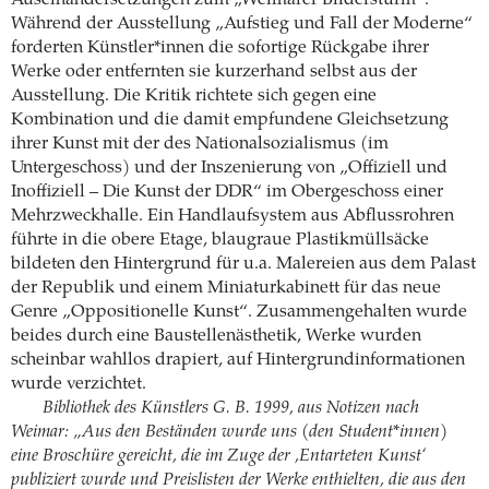
Während der Ausstellung „Aufstieg und Fall der Moderne“
forderten Künstler*innen die sofortige Rückgabe ihrer
Werke oder entfernten sie kurzerhand selbst aus der
Ausstellung. Die Kritik richtete sich gegen eine
Kombination und die damit empfundene Gleichsetzung
ihrer Kunst mit der des Nationalsozialismus (im
Untergeschoss) und der Inszenierung von „Offiziell und
Inoffiziell – Die Kunst der DDR“ im Obergeschoss einer
Mehrzweckhalle. Ein Handlaufsystem aus Abflussrohren
führte in die obere Etage, blaugraue Plastikmüllsäcke
bildeten den Hintergrund für u.a. Malereien aus dem Palast
der Republik und einem Miniaturkabinett für das neue
Genre „Oppositionelle Kunst“. Zusammengehalten wurde
beides durch eine Baustellenästhetik, Werke wurden
scheinbar wahllos drapiert, auf Hintergrundinformationen
wurde verzichtet.
Bibliothek des Künstlers G. B. 1999, aus Notizen nach
Weimar: „Aus den Beständen wurde uns (den Student*innen)
eine Broschüre gereicht, die im Zuge der ,Entarteten Kunst‘
publiziert wurde und Preislisten der Werke enthielten, die aus den