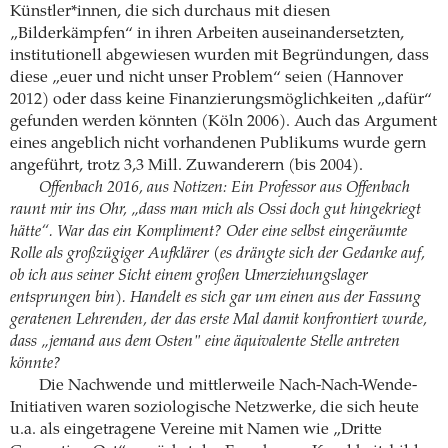
Künstler*innen, die sich durchaus mit diesen
„Bilderkämpfen“ in ihren Arbeiten auseinandersetzten,
institutionell abgewiesen wurden mit Begründungen, dass
diese „euer und nicht unser Problem“ seien (Hannover
2012) oder dass keine Finanzierungsmöglichkeiten „dafür“
gefunden werden könnten (Köln 2006). Auch das Argument
eines angeblich nicht vorhandenen Publikums wurde gern
angeführt, trotz 3,3 Mill. Zuwanderern (bis 2004).
Offenbach 2016, aus Notizen: Ein Professor aus Offenbach
raunt mir ins Ohr, „dass man mich als Ossi doch gut hingekriegt
hätte“. War das ein Kompliment? Oder eine selbst eingeräumte
Rolle als großzügiger Aufklärer (es drängte sich der Gedanke auf,
ob ich aus seiner Sicht einem großen Umerziehungslager
entsprungen bin). Handelt es sich gar um einen aus der Fassung
geratenen Lehrenden, der das erste Mal damit konfrontiert wurde,
dass „jemand aus dem Osten" eine äquivalente Stelle antreten
könnte?
Die Nachwende und mittlerweile Nach-Nach-Wende-
Initiativen waren soziologische Netzwerke, die sich heute
u.a. als eingetragene Vereine mit Namen wie „Dritte