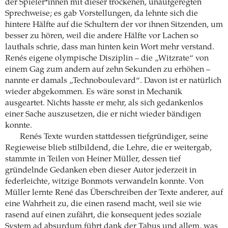
der Spieler*innen mit dieser trockenen, unaufgeregten
Sprechweise; es gab Vorstellungen, da lehnte sich die
hintere Hälfte auf die Schultern der vor ihnen Sitzenden, um
besser zu hören, weil die andere Hälfte vor Lachen so
lauthals schrie, dass man hinten kein Wort mehr verstand.
Renés eigene olympische Disziplin – die „Witzrate“ von
einem Gag zum andern auf zehn Sekunden zu erhöhen –
nannte er damals „Technoboulevard“. Davon ist er natürlich
wieder abgekommen. Es wäre sonst in Mechanik
ausgeartet. Nichts hasste er mehr, als sich gedankenlos
einer Sache auszusetzen, die er nicht wieder bändigen
konnte.
Renés Texte wurden stattdessen tiefgründiger, seine
Regieweise blieb stilbildend, die Lehre, die er weitergab,
stammte in Teilen von Heiner Müller, dessen tief
gründelnde Gedanken eben dieser Autor jederzeit in
federleichte, witzige Bonmots verwandeln konnte. Von
Müller lernte René das Überschreiben der Texte anderer, auf
eine Wahrheit zu, die einen rasend macht, weil sie wie
rasend auf einen zufährt, die konsequent jedes soziale
System ad absurdum führt dank der Tabus und allem, was