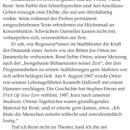
René. Sein Faible fürs Schnellsprechen und Auf-Anschluss-
Gehen erzeugte eine Dichte, die auf uns überfallartig
wirkte. Seine während der Proben permanent
umgeschriebenen Texte erforderten ein Höchstmaß an
Konzentration. Schwächere Darsteller kamen nicht mit,
verhaspelten sich, verzweifelten am Text.
Er sah, wie Regisseur*innen im Stadttheater die Kraft
der Dramatik eines Autors wie des Briten Joe Orton ins
Jämmerliche verhunzten. René liebte Orton, seiner Meinung
nach der „bestgebaute Bühnenautor seiner Zeit“, der den
Programmheften zu seinen Aufführungen gern Aktfotos von
sich selbst beilegen ließ. Am 9. August 1967 wurde Orton
von seinem Lebensgefährten Kenneth Halliwell mit einem
Hammer erschlagen. Die Geschichte hat Stephen Frears mit
Prick Up Your Ears
verfilmt, 1987, kurz nach unserem
Studium. Ortons Tagebücher waren grundlegendes
Material für René, und er zitierte gern daraus, etwa: „Ich
finde die Menschen zutiefst schlecht und unwiderstehlich
lustig.“
Traf ich René nicht im Theater, fand ich ihn am