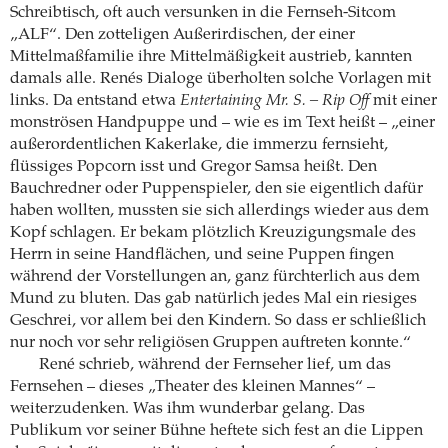
Schreibtisch, oft auch versunken in die Fernseh-Sitcom
„ALF“. Den zotteligen Außerirdischen, der einer
Mittelmaßfamilie ihre Mittelmäßigkeit austrieb, kannten
damals alle. Renés Dialoge überholten solche Vorlagen mit
links. Da entstand etwa
Entertaining Mr. S. – Rip Off
mit einer
monströsen Handpuppe und – wie es im Text heißt – „einer
außerordentlichen Kakerlake, die immerzu fernsieht,
flüssiges Popcorn isst und Gregor Samsa heißt. Den
Bauchredner oder Puppenspieler, den sie eigentlich dafür
haben wollten, mussten sie sich allerdings wieder aus dem
Kopf schlagen. Er bekam plötzlich Kreuzigungsmale des
Herrn in seine Handflächen, und seine Puppen fingen
während der Vorstellungen an, ganz fürchterlich aus dem
Mund zu bluten. Das gab natürlich jedes Mal ein riesiges
Geschrei, vor allem bei den Kindern. So dass er schließlich
nur noch vor sehr religiösen Gruppen auftreten konnte.“
René schrieb, während der Fernseher lief, um das
Fernsehen – dieses „Theater des kleinen Mannes“ –
weiterzudenken. Was ihm wunderbar gelang. Das
Publikum vor seiner Bühne heftete sich fest an die Lippen