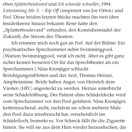
eben
Splatterboulevard
und
Ich schneide schneller
; 1994
Entertaining Mr. S. – Rip Off
(inspiriert von Joe Orton) und
Pool
. Diese beiden letzten Stücke machten ihn weit über
Insiderkreise hinaus bekannt: René hatte den
„Splatterboulevard“ erfunden, den Komödienstadel der
Zukunft, die Sitcom des Theaters.
Ich erinnere mich noch gut an
Pool
. Auf der Bühne: Ein
psychiatrisches Sprechzimmer nebst Swimmingpool.
(Warum Swimmingpool, weiß ich nicht. Aber es gibt ganz
sicher keinen besseren Ort für das Sprechtheater als ein
Sprechzimmer.) Nina Kronjäger schluckt
Beruhigungstabletten und der Arzt, Thomas Heinze,
Amphetamine. Beide haben Angst, von Heinrich dem
Vierten (HIV) angesteckt zu werden. Heinze unterbricht
seine Schädelöffnung. Der Patient ohne Schädeldecke wird
vom Sprechzimmer vor den Pool gefahren. Nina Kronjäger,
kettenrauchend, ascht, nachdem sie schon mehrere Male
den Pool dazu missbraucht hat, versehentlich ins
Schädelloch, bemerkt es. Vor Schreck fällt ihr die Zigarette
hinein. Sie will sie aus dem Hirn wieder herausfischen, die