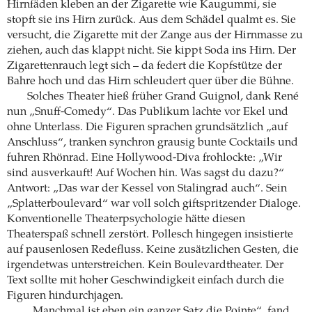
Hirnfäden kleben an der Zigarette wie Kaugummi, sie
stopft sie ins Hirn zurück. Aus dem Schädel qualmt es. Sie
versucht, die Zigarette mit der Zange aus der Hirnmasse zu
ziehen, auch das klappt nicht. Sie kippt Soda ins Hirn. Der
Zigarettenrauch legt sich – da federt die Kopfstütze der
Bahre hoch und das Hirn schleudert quer über die Bühne.
Solches Theater hieß früher Grand Guignol, dank René
nun „Snuff-Comedy“. Das Publikum lachte vor Ekel und
ohne Unterlass. Die Figuren sprachen grundsätzlich „auf
Anschluss“, tranken synchron grausig bunte Cocktails und
fuhren Rhönrad. Eine Hollywood-Diva frohlockte: „Wir
sind ausverkauft! Auf Wochen hin. Was sagst du dazu?“
Antwort: „Das war der Kessel von Stalingrad auch“. Sein
„Splatterboulevard“ war voll solch giftspritzender Dialoge.
Konventionelle Theaterpsychologie hätte diesen
Theaterspaß schnell zerstört. Pollesch hingegen insistierte
auf pausenlosen Redefluss. Keine zusätzlichen Gesten, die
irgendetwas unterstreichen. Kein Boulevardtheater. Der
Text sollte mit hoher Geschwindigkeit einfach durch die
Figuren hindurchjagen.
„Manchmal ist eben ein ganzer Satz die Pointe“, fand