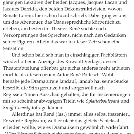
gängigen Lektüren der beiden Jacques, Jacques Lacan und
Jacques Derrida, den beiden Dekonstruktivisten, wovon
Renate Lorenz hier schon luzid schrieb. Dabei ging es uns
um das Abenteuer, das Unaussprechliche körperlich zu
erleben, am besten im Theater. René suchte nach
Verkörperungen des Sprechens, nicht nach den Gedanken
seiner Figuren. Allein das war in dieser Zeit schon eine
Sensation.
Und schon bald sah man in einschlägigen Fachblättern
wiederholt eine Anzeige des Rowohlt Verlags, dessen
Theaterabteilung offenbar gar nichts anderes mehr anbieten
mochte als diesen neuen Autor René Pollesch. Wohl
beinahe jede Dramaturgie landauf, landab hat seine Stücke
bestellt, die Stirn gerunzelt und sorgenvoll nach
Regisseur*innen Ausschau gehalten, die für Inszenierungen
mit so scheinbar abwegigen Titeln wie
Splatterboulevard
und
Snuff-Comedy
infrage kämen.
Allerdings hat René (fast) immer alles selbst inszeniert.
Er wurde Regisseur, weil er nicht das gleiche Schicksal
erleiden wollte, wie es Dramatikern gewöhnlich widerfährt.