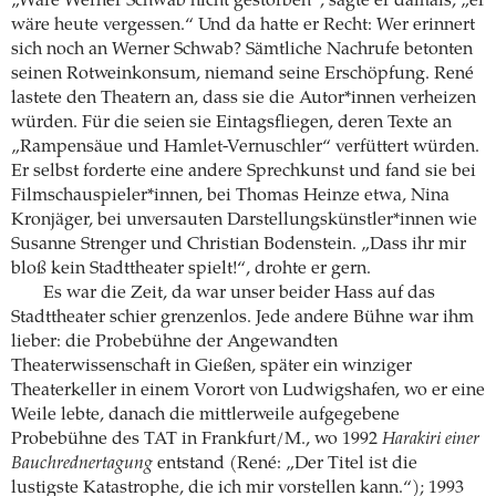
„Wäre Werner Schwab nicht gestorben“, sagte er damals, „er
wäre heute vergessen.“ Und da hatte er Recht: Wer erinnert
sich noch an Werner Schwab? Sämtliche Nachrufe betonten
seinen Rotweinkonsum, niemand seine Erschöpfung. René
lastete den Theatern an, dass sie die Autor*innen verheizen
würden. Für die seien sie Eintagsfliegen, deren Texte an
„Rampensäue und Hamlet-Vernuschler“ verfüttert würden.
Er selbst forderte eine andere Sprechkunst und fand sie bei
Filmschauspieler*innen, bei Thomas Heinze etwa, Nina
Kronjäger, bei unversauten Darstellungskünstler*innen wie
Susanne Strenger und Christian Bodenstein. „Dass ihr mir
bloß kein Stadttheater spielt!“, drohte er gern.
Es war die Zeit, da war unser beider Hass auf das
Stadttheater schier grenzenlos. Jede andere Bühne war ihm
lieber: die Probebühne der Angewandten
Theaterwissenschaft in Gießen, später ein winziger
Theaterkeller in einem Vorort von Ludwigshafen, wo er eine
Weile lebte, danach die mittlerweile aufgegebene
Probebühne des TAT in Frankfurt/M., wo 1992
Harakiri einer
Bauchrednertagung
entstand (René: „Der Titel ist die
lustigste Katastrophe, die ich mir vorstellen kann.“); 1993