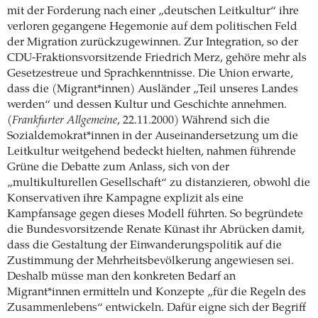
mit der Forderung nach einer „deutschen Leitkultur“ ihre
verloren gegangene Hegemonie auf dem politischen Feld
der Migration zurückzugewinnen. Zur Integration, so der
CDU-Fraktionsvorsitzende Friedrich Merz, gehöre mehr als
Gesetzestreue und Sprachkenntnisse. Die Union erwarte,
dass die (Migrant*innen) Ausländer „Teil unseres Landes
werden“ und dessen Kultur und Geschichte annehmen.
(
Frankfurter Allgemeine
, 22.11.2000) Während sich die
Sozialdemokrat*innen in der Auseinandersetzung um die
Leitkultur weitgehend bedeckt hielten, nahmen führende
Grüne die Debatte zum Anlass, sich von der
„multikulturellen Gesellschaft“ zu distanzieren, obwohl die
Konservativen ihre Kampagne explizit als eine
Kampfansage gegen dieses Modell führten. So begründete
die Bundesvorsitzende Renate Künast ihr Abrücken damit,
dass die Gestaltung der Einwanderungspolitik auf die
Zustimmung der Mehrheitsbevölkerung angewiesen sei.
Deshalb müsse man den konkreten Bedarf an
Migrant*innen ermitteln und Konzepte „für die Regeln des
Zusammenlebens“ entwickeln. Dafür eigne sich der Begriff