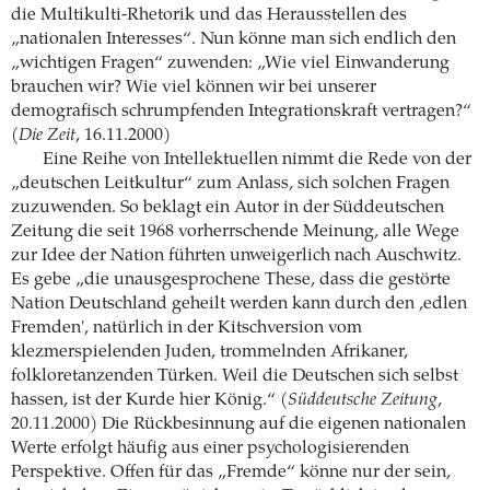
die Multikulti-Rhetorik und das Herausstellen des
„nationalen Interesses“. Nun könne man sich endlich den
„wichtigen Fragen“ zuwenden: „Wie viel Einwanderung
brauchen wir? Wie viel können wir bei unserer
demografisch schrumpfenden Integrationskraft vertragen?“
(
Die Zeit
, 16.11.2000)
Eine Reihe von Intellektuellen nimmt die Rede von der
„deutschen Leitkultur“ zum Anlass, sich solchen Fragen
zuzuwenden. So beklagt ein Autor in der Süddeutschen
Zeitung die seit 1968 vorherrschende Meinung, alle Wege
zur Idee der Nation führten unweigerlich nach Auschwitz.
Es gebe „die unausgesprochene These, dass die gestörte
Nation Deutschland geheilt werden kann durch den ,edlen
Fremden', natürlich in der Kitschversion vom
klezmerspielenden Juden, trommelnden Afrikaner,
folkloretanzenden Türken. Weil die Deutschen sich selbst
hassen, ist der Kurde hier König.“ (
Süddeutsche Zeitung
,
20.11.2000) Die Rückbesinnung auf die eigenen nationalen
Werte erfolgt häufig aus einer psychologisierenden
Perspektive. Offen für das „Fremde“ könne nur der sein,