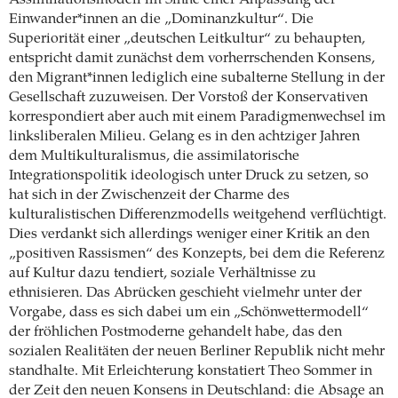
Assimilationsmodell im Sinne einer Anpassung der
Einwander*innen an die „Dominanzkultur“. Die
Superiorität einer „deutschen Leitkultur“ zu behaupten,
entspricht damit zunächst dem vorherrschenden Konsens,
den Migrant*innen lediglich eine subalterne Stellung in der
Gesellschaft zuzuweisen. Der Vorstoß der Konservativen
korrespondiert aber auch mit einem Paradigmenwechsel im
linksliberalen Milieu. Gelang es in den achtziger Jahren
dem Multikulturalismus, die assimilatorische
Integrationspolitik ideologisch unter Druck zu setzen, so
hat sich in der Zwischenzeit der Charme des
kulturalistischen Differenzmodells weitgehend verflüchtigt.
Dies verdankt sich allerdings weniger einer Kritik an den
„positiven Rassismen“ des Konzepts, bei dem die Referenz
auf Kultur dazu tendiert, soziale Verhältnisse zu
ethnisieren. Das Abrücken geschieht vielmehr unter der
Vorgabe, dass es sich dabei um ein „Schönwettermodell“
der fröhlichen Postmoderne gehandelt habe, das den
sozialen Realitäten der neuen Berliner Republik nicht mehr
standhalte. Mit Erleichterung konstatiert Theo Sommer in
der Zeit den neuen Konsens in Deutschland: die Absage an