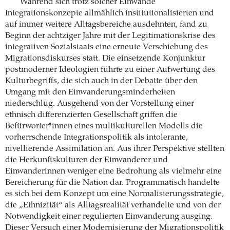
Während sich trotz solcher Einwände
Integrationskonzepte allmählich institutionalisierten und
auf immer weitere Alltagsbereiche ausdehnten, fand zu
Beginn der achtziger Jahre mit der Legitimationskrise des
integrativen Sozialstaats eine erneute Verschiebung des
Migrationsdiskurses statt. Die einsetzende Konjunktur
postmoderner Ideologien führte zu einer Aufwertung des
Kulturbegriffs, die sich auch in der Debatte über den
Umgang mit den Einwanderungsminderheiten
niederschlug. Ausgehend von der Vorstellung einer
ethnisch differenzierten Gesellschaft griffen die
Befürworter*innen eines multikulturellen Modells die
vorherrschende Integrationspolitik als intolerante,
nivellierende Assimilation an. Aus ihrer Perspektive stellten
die Herkunftskulturen der Einwanderer und
Einwanderinnen weniger eine Bedrohung als vielmehr eine
Bereicherung für die Nation dar. Programmatisch handelte
es sich bei dem Konzept um eine Normalisierungsstrategie,
die „Ethnizität“ als Alltagsrealität verhandelte und von der
Notwendigkeit einer regulierten Einwanderung ausging.
Dieser Versuch einer Modernisierung der Migrationspolitik