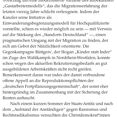
Vorschlag um eine modernisierte Variante des altbekannten
„Gastarbeitermodells“, das die Migrationserfahrung der
letzten vierzig Jahre schlicht verleugnete. Indem der
Kanzler seine Initiative als
Einwanderungsbegrenzungsmodell für Hochqualifizierte
vorstellte, schien es wieder möglich zu sein — mit Verweis
auf die Stärkung des „Standorts Deutschland“ —, einen
pragmatischen Umgang mit der Migration zu finden, der
sich am Gebot der Nützlichkeit orientierte. Die
Gegenkampagne Rüttgers', der Slogan „Kinder statt Inder“
im Zuge des Wahlkampfs in Nordrhein-Westfalen, konnte
schon wegen des aktuellen Rekrutierungsbedarfs an gut
ausgebildeten Arbeitskräften nicht recht greifen.
Bemerkenswert daran war indes der damit verbundene
offene Appell an die Reproduktionspflichten der
„deutschen Fortpflanzungsgemeinschaft“, der sonst eher
hintergründig im Zusammenhang mit der Sicherung der
Renten auftaucht.
Nach einem kurzen Sommer der Staats-Antifa und nach
dem „Aufstand der Anständigen“ gegen Rassismus und
Rechtsradikalismus versuchten die Christdemokrat*innen