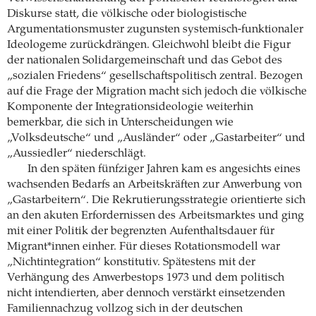
Diskurse statt, die völkische oder biologistische
Argumentationsmuster zugunsten systemisch-funktionaler
Ideologeme zurückdrängen. Gleichwohl bleibt die Figur
der nationalen Solidargemeinschaft und das Gebot des
„sozialen Friedens“ gesellschaftspolitisch zentral. Bezogen
auf die Frage der Migration macht sich jedoch die völkische
Komponente der Integrationsideologie weiterhin
bemerkbar, die sich in Unterscheidungen wie
„Volksdeutsche“ und „Ausländer“ oder „Gastarbeiter“ und
„Aussiedler“ niederschlägt.
In den späten fünfziger Jahren kam es angesichts eines
wachsenden Bedarfs an Arbeitskräften zur Anwerbung von
„Gastarbeitern“. Die Rekrutierungsstrategie orientierte sich
an den akuten Erfordernissen des Arbeitsmarktes und ging
mit einer Politik der begrenzten Aufenthaltsdauer für
Migrant*innen einher. Für dieses Rotationsmodell war
„Nichtintegration“ konstitutiv. Spätestens mit der
Verhängung des Anwerbestops 1973 und dem politisch
nicht intendierten, aber dennoch verstärkt einsetzenden
Familiennachzug vollzog sich in der deutschen