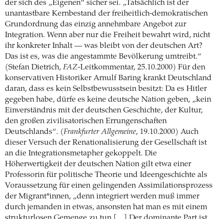
der sich des „Eigenen“ sicher sei. „Tatsächlich ist der
unantastbare Kernbestand der freiheitlich-demokratischen
Grundordnung das einzig annehmbare Angebot zur
Integration. Wenn aber nur die Freiheit bewahrt wird, nicht
ihr konkreter Inhalt — was bleibt von der deutschen Art?
Das ist es, was die angestammte Bevölkerung umtreibt.“
(Stefan Dietrich,
FAZ
-Leitkommentar, 25.10.2000) Für den
konservativen Historiker Arnulf Baring krankt Deutschland
daran, dass es kein Selbstbewusstsein besitzt: Da es Hitler
gegeben habe, dürfe es keine deutsche Nation geben, „kein
Einverständnis mit der deutschen Geschichte, der Kultur,
den großen zivilisatorischen Errungenschaften
Deutschlands“. (
Frankfurter Allgemeine
, 19.10.2000) Auch
dieser Versuch der Renationalisierung der Gesellschaft ist
an die Integrationsmetapher gekoppelt. Die
Höherwertigkeit der deutschen Nation gilt etwa einer
Professorin für politische Theorie und Ideengeschichte als
Voraussetzung für einen gelingenden Assimilationsprozess
der Migrant*innen, „denn integriert werden muß immer
durch jemanden in etwas, ansonsten hat man es mit einem
strukturlosen Gemenge zu tun […] Der dominante Part ist