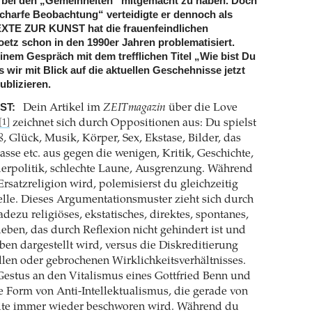
, bei den „Gemeinheiten“ mitgemacht zu haben. Doch
scharfe Beobachtung“ verteidigte er dennoch als
TEXTE ZUR KUNST hat die frauenfeindlichen
etz schon in den 1990er Jahren problematisiert.
inem Gespräch mit dem trefflichen Titel „Wie bist Du
 wir mit Blick auf die aktuellen Geschehnisse jetzt
ublizieren.
ST:
Dein Artikel im
ZEITmagazin
über die Love
zeichnet sich durch Oppositionen aus: Du spielst
[1]
, Glück, Musik, Körper, Sex, Ekstase, Bilder, das
asse etc. aus gegen die wenigen, Kritik, Geschichte,
erpolitik, schlechte Laune, Ausgrenzung. Während
Ersatzreligion wird, polemisierst du gleichzeitig
elle. Dieses Argumentationsmuster zieht sich durch
adezu religiöses, ekstatisches, direktes, spontanes,
leben, das durch Reflexion nicht gehindert ist und
ben dargestellt wird, versus die Diskreditierung
ellen oder gebrochenen Wirklichkeitsverhältnisses.
Gestus an den Vitalismus eines Gottfried Benn und
e Form von Anti-Intellektualismus, die gerade von
eite immer wieder beschworen wird. Während du