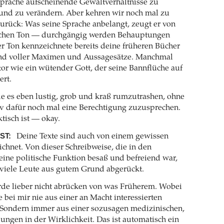
Sprache aufscheinende Gewaltverhältnisse zu
 und zu verändern. Aber kehren wir noch mal zu
urück: Was seine Sprache anbelangt, zeugt er von
schen Ton — durchgängig werden Behauptungen
er Ton kennzeichnete bereits deine früheren Bücher
 sind voller Maximen und Aussagesätze. Manchmal
or wie ein wütender Gott, der seine Bannflüche auf
ert.
de es eben lustig, grob und kraß rumzutrashen, ohne
v dafür noch mal eine Berechtigung zuzusprechen.
isch ist — okay.
ST:
Deine Texte sind auch von einem gewissen
chnet. Von dieser Schreibweise, die in den
 eine politische Funktion besaß und befreiend war,
viele Leute aus gutem Grund abgerückt.
rde lieber nicht abrücken von was Früherem. Wobei
 bei mir nie aus einer an Macht interessierten
. Sondern immer aus einer sozusagen medizinischen,
ngen in der Wirklichkeit. Das ist automatisch ein