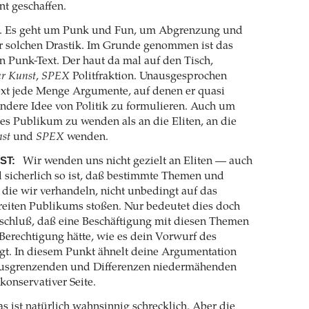
nt geschaffen.
. Es geht um Punk und Fun, um Abgrenzung und
r solchen Drastik. Im Grunde genommen ist das
in Punk-Text. Der haut da mal auf den Tisch,
ur Kunst
,
SPEX
Politfraktion. Unausgesprochen
ext jede Menge Argumente, auf denen er quasi
andere Idee von Politik zu formulieren. Auch um
res Publikum zu wenden als an die Eliten, an die
nst
und
SPEX
wenden.
ST:
Wir wenden uns nicht gezielt an Eliten — auch
 sicherlich so ist, daß bestimmte Themen und
 die wir verhandeln, nicht unbedingt auf das
breiten Publikums stoßen. Nur bedeutet dies doch
schluß, daß eine Beschäftigung mit diesen Themen
erechtigung hätte, wie es dein Vorwurf des
gt. In diesem Punkt ähnelt deine Argumentation
 ausgrenzenden und Differenzen niedermähenden
onservativer Seite.
s ist natürlich wahnsinnig schrecklich. Aber die