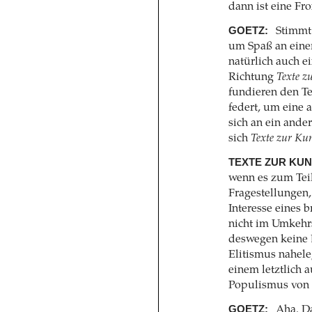
dann ist eine Fro
GOETZ:
Stimmt
um Spaß an eine
natürlich auch e
Richtung
Texte z
fundieren den T
federt, um eine 
sich an ein ande
sich
Texte zur Ku
TEXTE ZUR KUN
wenn es zum Teil
Fragestellungen,
Interesse eines 
nicht im Umkehr
deswegen keine B
Elitismus nahele
einem letztlich
Populismus von k
GOETZ:
Aha. Da