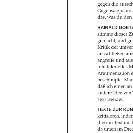
gegen die aussch
Gegensatzpaare 
das, was du den 
RAINALD GOETZ
stimme dieser Z
gemacht, und gen
Kritik der univer
ausschließen auß
angreife und auss
intellektuelles M
Argumentation ei
beschimpfe. Man
daß ich einen an
andere Idee von 
Text wendet.
TEXTE ZUR KUN
kritisieren, ind
diesem Text mit 
da unten im Dre