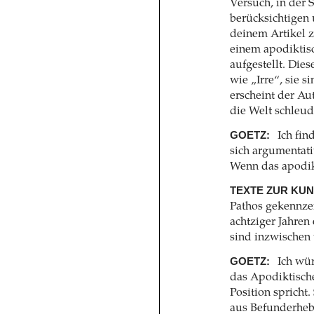
Versuch, in der 
berücksichtigen
deinem Artikel z
einem apodikti
aufgestellt. Dies
wie „Irre“, sie
erscheint der Aut
die Welt schleud
GOETZ:
Ich fin
sich argumentati
Wenn das apodikt
TEXTE ZUR KUN
Pathos gekennzei
achtziger Jahren
sind inzwischen 
GOETZ:
Ich wü
das Apodiktische
Position spricht
aus Befunderhebu