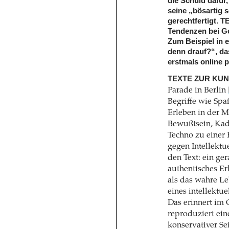
die Schuld dafür
seine „bösartig 
gerechtfertigt. 
Tendenzen bei Go
Zum Beispiel in e
denn drauf?“, das
erstmals online p
TEXTE ZUR KUN
Parade in Berlin
Begriffe wie Spaß
Erleben in der M
Bewußtsein, Kad
Techno zu einer 
gegen Intellektu
den Text: ein ger
authentisches Er
als das wahre Le
eines intellektu
Das erinnert im 
reproduziert ein
konservativer S