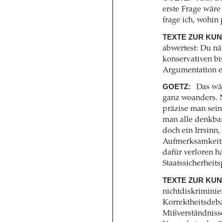
erste Frage wäre 
frage ich, wohin 
TEXTE ZUR KUN
abwertest: Du nä
konservativen bi
Argumentation ei
GOETZ:
Das wär
ganz woanders. 
präzise man sei
man alle denkbar
doch ein Irrsinn
Aufmerksamkeits-
dafür verloren h
Staatssicherheit
TEXTE ZUR KUN
nichtdiskrimini
Korrektheitsdeba
Mißverständniss