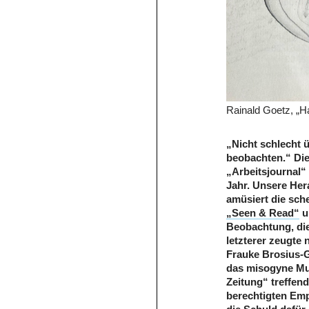
Rainald Goetz, „Ha
„Nicht schlecht ü
beobachten.“ Die
„Arbeitsjournal“
Jahr. Unsere Her
amüsiert die sch
„Seen & Read“
u
Beobachtung, die
letzterer zeugte 
Frauke Brosius-G
das misogyne Mus
Zeitung“ treffend
berechtigten Emp