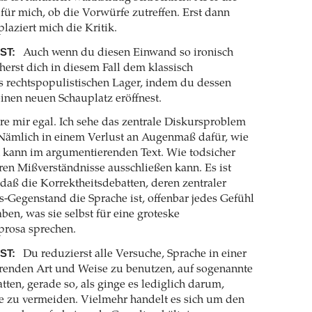
für mich, ob die Vorwürfe zutreffen. Erst dann
plaziert mich die Kritik.
ST:
Auch wenn du diesen Einwand so ironisch
herst dich in diesem Fall dem klassisch
s rechtspopulistischen Lager, indem du dessen
nen neuen Schauplatz eröffnest.
e mir egal. Ich sehe das zentrale Diskursproblem
Nämlich in einem Verlust an Augenmaß dafür, wie
n kann im argumentierenden Text. Wie todsicher
en Mißverständnisse ausschließen kann. Es ist
, daß die Korrektheitsdebatten, deren zentraler
Gegenstand die Sprache ist, offenbar jedes Gefühl
aben, was sie selbst für eine groteske
sprosa sprechen.
ST:
Du reduzierst alle Versuche, Sprache in einer
erenden Art und Weise zu benutzen, auf sogenannte
tten, gerade so, als ginge es lediglich darum,
e zu vermeiden. Vielmehr handelt es sich um den