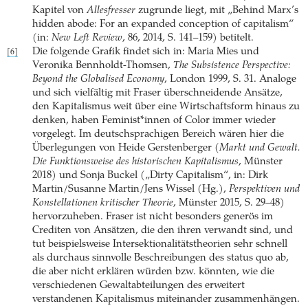
Kapitel von
Allesfresser
zugrunde liegt, mit „Behind Marx’s
hidden abode: For an expanded conception of capitalism“
(in:
New Left Review
, 86, 2014, S. 141–159) betitelt.
Die folgende Grafik findet sich in: Maria Mies und
[6]
Veronika Bennholdt-Thomsen,
The Subsistence Perspective:
Beyond the Globalised Economy
, London 1999, S. 31. Analoge
und sich vielfältig mit Fraser überschneidende Ansätze,
den Kapitalismus weit über eine Wirtschaftsform hinaus zu
denken, haben Feminist*innen of Color immer wieder
vorgelegt. Im deutschsprachigen Bereich wären hier die
Überlegungen von Heide Gerstenberger (
Markt und Gewalt.
Die Funktionsweise des historischen Kapitalismus
, Münster
2018) und Sonja Buckel („Dirty Capitalism“, in: Dirk
Martin/Susanne Martin/Jens Wissel (Hg.),
Perspektiven und
Konstellationen kritischer Theorie
, Münster 2015, S. 29–48)
hervorzuheben. Fraser ist nicht besonders generös im
Crediten von Ansätzen, die den ihren verwandt sind, und
tut beispielsweise Intersektionalitätstheorien sehr schnell
als durchaus sinnvolle Beschreibungen des status quo ab,
die aber nicht erklären würden bzw. könnten, wie die
verschiedenen Gewaltabteilungen des erweitert
verstandenen Kapitalismus miteinander zusammenhängen.