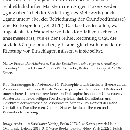
zwar durch diejenigen, die sie erwirtschaftet haben.
Schließlich dürften Märkte in den Augen Frasers weder
„ganz oben“ (bei der Verteilung des Mehrwerts) noch
„ganz unten“ (bei der Befriedigung der Grundbedürfnisse)
eine Rolle spielen (vgl. 247f.). Das lässt vieles offen, was
angesichts der Wandelbarkeit des Kapitalismus ebenso
angemessen ist, wie es der Freiheit Rechnung trägt, die
soziale Kämpfe brauchen, gibt aber gleichwohl eine klare
Richtung vor. Einschlagen müssen wir sie selbst.
Nancy Fraser,
Der Allesfresser. Wie der Kapitalismus seine eigenen Grundlagen
verschlingt
, übersetzt von Andreas Wirthensohn, Berlin: Suhrkamp, 2023, 282
Seiten.
Ruth Sonderegger ist Professorin für Philosophie und ästhetische Theorie an der
Akademie der bildenden Künste Wien. Sie promovierte an der FU Berlin und
unterrichtete danach mehrere Jahre am Philosophie-Institut der Universiteit van
Amsterdam. Ihre derzeitigen Forschungsfelder sind: Konstitution und
Geschichte der westlichen philosophischen Ästhetik (im Kontext des Racial
Capitalism), Praxistheorien, Cultural Studies, kritische Theorien und
Widerstandsforschung.
Image credit: 1. © Suhrkamp Verlag, Berlin 2023; 2. © Konzeptwerk Neue
Ökonomie, Leipzig 2016; 3. © Verso Books, London/New York 2022; 4. Public