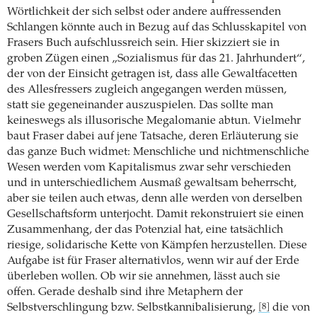
Wörtlichkeit der sich selbst oder andere auffressenden
Schlangen könnte auch in Bezug auf das Schlusskapitel von
Frasers Buch aufschlussreich sein. Hier skizziert sie in
groben Zügen einen „Sozialismus für das 21. Jahrhundert“,
der von der Einsicht getragen ist, dass alle Gewaltfacetten
des Allesfressers zugleich angegangen werden müssen,
statt sie gegeneinander auszuspielen. Das sollte man
keineswegs als illusorische Megalomanie abtun. Vielmehr
baut Fraser dabei auf jene Tatsache, deren Erläuterung sie
das ganze Buch widmet: Menschliche und nichtmenschliche
Wesen werden vom Kapitalismus zwar sehr verschieden
und in unterschiedlichem Ausmaß gewaltsam beherrscht,
aber sie teilen auch etwas, denn alle werden von derselben
Gesellschaftsform unterjocht. Damit rekonstruiert sie einen
Zusammenhang, der das Potenzial hat, eine tatsächlich
riesige, solidarische Kette von Kämpfen herzustellen. Diese
Aufgabe ist für Fraser alternativlos, wenn wir auf der Erde
überleben wollen. Ob wir sie annehmen, lässt auch sie
offen. Gerade deshalb sind ihre Metaphern der
Selbstverschlingung bzw. Selbstkannibalisierung,
die von
[8]