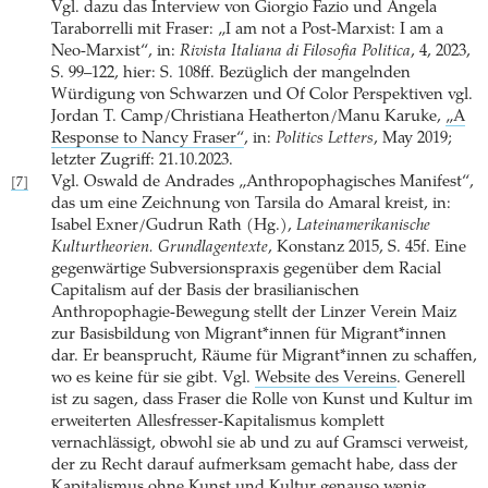
Vgl. dazu das Interview von Giorgio Fazio und Angela
Taraborrelli mit Fraser: „I am not a Post-Marxist: I am a
Neo-Marxist“, in:
Rivista Italiana di Filosofia Politica
, 4, 2023,
S. 99–122, hier: S. 108ff. Bezüglich der mangelnden
Würdigung von Schwarzen und Of Color Perspektiven vgl.
Jordan T. Camp/Christiana Heatherton/Manu Karuke,
„A
Response to Nancy Fraser“
, in:
Politics Letters
, May 2019;
letzter Zugriff: 21.10.2023.
Vgl. Oswald de Andrades „Anthropophagisches Manifest“,
[7]
das um eine Zeichnung von Tarsila do Amaral kreist, in:
Isabel Exner/Gudrun Rath (Hg.),
Lateinamerikanische
Kulturtheorien. Grundlagentexte
, Konstanz 2015, S. 45f. Eine
gegenwärtige Subversionspraxis gegenüber dem Racial
Capitalism auf der Basis der brasilianischen
Anthropophagie-Bewegung stellt der Linzer Verein Maiz
zur Basisbildung von Migrant*innen für Migrant*innen
dar. Er beansprucht, Räume für Migrant*innen zu schaffen,
wo es keine für sie gibt. Vgl.
Website des Vereins
. Generell
ist zu sagen, dass Fraser die Rolle von Kunst und Kultur im
erweiterten Allesfresser-Kapitalismus komplett
vernachlässigt, obwohl sie ab und zu auf Gramsci verweist,
der zu Recht darauf aufmerksam gemacht habe, dass der
Kapitalismus ohne Kunst und Kultur genauso wenig