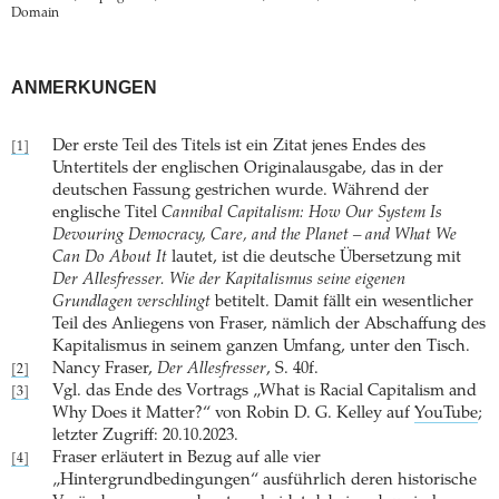
Domain
ANMERKUNGEN
Der erste Teil des Titels ist ein Zitat jenes Endes des
[1]
Untertitels der englischen Originalausgabe, das in der
deutschen Fassung gestrichen wurde. Während der
englische Titel
Cannibal Capitalism: How Our System Is
Devouring Democracy, Care, and the Planet – and What We
Can Do About It
lautet, ist die deutsche Übersetzung mit
Der Allesfresser. Wie der Kapitalismus seine eigenen
Grundlagen verschlingt
betitelt. Damit fällt ein wesentlicher
Teil des Anliegens von Fraser, nämlich der Abschaffung des
Kapitalismus in seinem ganzen Umfang, unter den Tisch.
Nancy Fraser,
Der Allesfresser
, S. 40f.
[2]
Vgl. das Ende des Vortrags „What is Racial Capitalism and
[3]
Why Does it Matter?“ von Robin D. G. Kelley auf
YouTube
;
letzter Zugriff: 20.10.2023.
Fraser erläutert in Bezug auf alle vier
[4]
„Hintergrundbedingungen“ ausführlich deren historische