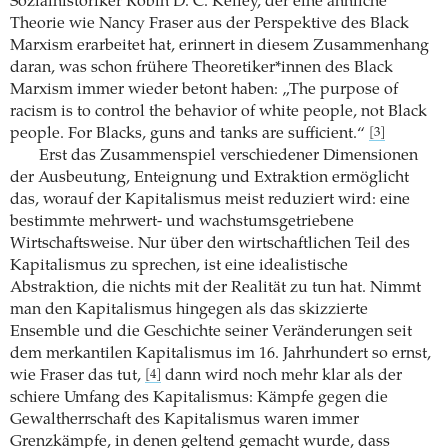
Sozialhistoriker Robin D. C. Kelley, der eine ähnliche
Theorie wie Nancy Fraser aus der Perspektive des Black
Marxism erarbeitet hat, erinnert in diesem Zusammenhang
daran, was schon frühere Theoretiker*innen des Black
Marxism immer wieder betont haben: „The purpose of
racism is to control the behavior of white people, not Black
people. For Blacks, guns and tanks are sufficient.“
[3]
Erst das Zusammenspiel verschiedener Dimensionen
der Ausbeutung, Enteignung und Extraktion ermöglicht
das, worauf der Kapitalismus meist reduziert wird: eine
bestimmte mehrwert- und wachstumsgetriebene
Wirtschaftsweise. Nur über den wirtschaftlichen Teil des
Kapitalismus zu sprechen, ist eine idealistische
Abstraktion, die nichts mit der Realität zu tun hat. Nimmt
man den Kapitalismus hingegen als das skizzierte
Ensemble und die Geschichte seiner Veränderungen seit
dem merkantilen Kapitalismus im 16. Jahrhundert so ernst,
wie Fraser das tut,
dann wird noch mehr klar als der
[4]
schiere Umfang des Kapitalismus: Kämpfe gegen die
Gewaltherrschaft des Kapitalismus waren immer
Grenzkämpfe, in denen geltend gemacht wurde, dass