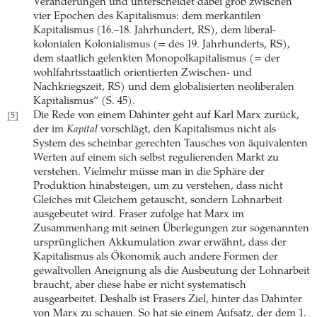
Veränderungen und unterscheidet dabei grob zwischen
vier Epochen des Kapitalismus: dem merkantilen
Kapitalismus (16.–18. Jahrhundert, RS), dem liberal-
kolonialen Kolonialismus (= des 19. Jahrhunderts, RS),
dem staatlich gelenkten Monopolkapitalismus (= der
wohlfahrtsstaatlich orientierten Zwischen- und
Nachkriegszeit, RS) und dem globalisierten neoliberalen
Kapitalismus“ (S. 45).
Die Rede von einem Dahinter geht auf Karl Marx zurück,
[5]
der im
Kapital
vorschlägt, den Kapitalismus nicht als
System des scheinbar gerechten Tausches von äquivalenten
Werten auf einem sich selbst regulierenden Markt zu
verstehen. Vielmehr müsse man in die Sphäre der
Produktion hinabsteigen, um zu verstehen, dass nicht
Gleiches mit Gleichem getauscht, sondern Lohnarbeit
ausgebeutet wird. Fraser zufolge hat Marx im
Zusammenhang mit seinen Überlegungen zur sogenannten
ursprünglichen Akkumulation zwar erwähnt, dass der
Kapitalismus als Ökonomik auch andere Formen der
gewaltvollen Aneignung als die Ausbeutung der Lohnarbeit
braucht, aber diese habe er nicht systematisch
ausgearbeitet. Deshalb ist Frasers Ziel, hinter das Dahinter
von Marx zu schauen. So hat sie einem Aufsatz, der dem 1.