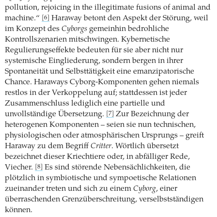
pollution, rejoicing in the illegitimate fusions of animal and
machine.“
Haraway betont den Aspekt der Störung, weil
[6]
im Konzept des
Cyborgs
gemeinhin bedrohliche
Kontrollszenarien mitschwingen. Kybernetische
Regulierungseffekte bedeuten für sie aber nicht nur
systemische Eingliederung, sondern bergen in ihrer
Spontaneität und Selbsttätigkeit eine emanzipatorische
Chance. Haraways Cyborg-Komponenten gehen niemals
restlos in der Verkoppelung auf; stattdessen ist jeder
Zusammenschluss lediglich eine partielle und
unvollständige Übersetzung.
Zur Bezeichnung der
[7]
heterogenen Komponenten – seien sie nun technischen,
physiologischen oder atmosphärischen Ursprungs – greift
Haraway zu dem Begriff
Critter
. Wörtlich übersetzt
bezeichnet dieser Kriechtiere oder, in abfälliger Rede,
Viecher.
Es sind störende Nebensächlichkeiten, die
[8]
plötzlich in symbiotische und sympoetische Relationen
zueinander treten und sich zu einem
Cyborg
, einer
überraschenden Grenzüberschreitung, verselbstständigen
können.