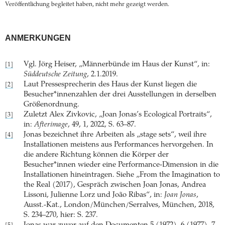
Veröffentlichung begleitet haben, nicht mehr gezeigt werden.
ANMERKUNGEN
Vgl. Jörg Heiser, „Männerbünde im Haus der Kunst“, in:
[1]
Süddeutsche Zeitung
, 2.1.2019.
Laut Pressesprecherin des Haus der Kunst liegen die
[2]
Besucher*innenzahlen der drei Ausstellungen in derselben
Größenordnung.
Zuletzt Alex Zivkovic, „Joan Jonas’s Ecological Portraits“,
[3]
in:
Afterimage
, 49, 1, 2022, S. 63–87.
Jonas bezeichnet ihre Arbeiten als „stage sets“, weil ihre
[4]
Installationen meistens aus Performances hervorgehen. In
die andere Richtung können die Körper der
Besucher*innen wieder eine Performance-Dimension in die
Installationen hineintragen. Siehe „From the Imagination to
the Real (2017), Gespräch zwischen Joan Jonas, Andrea
Lissoni, Julienne Lorz und João Ribas“, in:
Joan Jonas
,
Ausst.-Kat., London/München/Serralves, München, 2018,
S. 234–270, hier: S. 237.