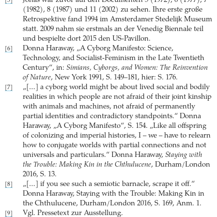
Jonas war zuvor auf den Documenten 5 (1972), 6 (1977), 7
[5]
(1982), 8 (1987) und 11 (2002) zu sehen. Ihre erste große
Retrospektive fand 1994 im Amsterdamer Stedelijk Museum
statt. 2009 nahm sie erstmals an der Venedig Biennale teil
und bespielte dort 2015 den US-Pavillon.
Donna Haraway, „A Cyborg Manifesto: Science,
[6]
Technology, and Socialist-Feminism in the Late Twentieth
Century“, in:
Simians, Cyborgs, and Women: The Reinvention
of Nature
, New York 1991, S. 149–181, hier: S. 176.
„[…] a cyborg world might be about lived social and bodily
[7]
realities in which people are not afraid of their joint kinship
with animals and machines, not afraid of permanently
partial identities and contradictory standpoints.“ Donna
Haraway, „A Cyborg Manifesto“, S. 154. „Like all offspring
of colonizing and imperial histories, I – we – have to relearn
how to conjugate worlds with partial connections and not
universals and particulars.“ Donna Haraway,
Staying with
the Trouble: Making Kin in the Chthulucene
, Durham/London
2016, S. 13.
„[…] if you see such a semiotic barnacle, scrape it off.“
[8]
Donna Haraway, Staying with the Trouble: Making Kin in
the Chthulucene, Durham/London 2016, S. 169, Anm. 1.
Vgl. Pressetext zur Ausstellung.
[9]