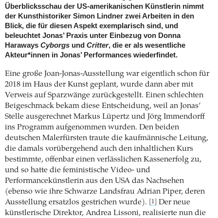
Überblicksschau der US-amerikanischen Künstlerin nimmt
der Kunsthistoriker Simon Lindner zwei Arbeiten in den
Blick, die für diesen Aspekt exemplarisch sind, und
beleuchtet Jonas’ Praxis unter Einbezug von Donna
Haraways
Cyborgs
und
Critter
, die er als wesentliche
Akteur*innen in Jonas’ Performances wiederfindet.
Eine große Joan-Jonas-Ausstellung war eigentlich schon für
2018 im Haus der Kunst geplant, wurde dann aber mit
Verweis auf Sparzwänge zurückgestellt. Einen schlechten
Beigeschmack bekam diese Entscheidung, weil an Jonas’
Stelle ausgerechnet Markus Lüpertz und Jörg Immendorff
ins Programm aufgenommen wurden. Den beiden
deutschen Malerfürsten traute die kaufmännische Leitung,
die damals vorübergehend auch den inhaltlichen Kurs
bestimmte, offenbar einen verlässlichen Kassenerfolg zu,
und so hatte die feministische Video- und
Performancekünstlerin aus den USA das Nachsehen
(ebenso wie ihre Schwarze Landsfrau Adrian Piper, deren
Ausstellung ersatzlos gestrichen wurde).
Der neue
[1]
künstlerische Direktor, Andrea Lissoni, realisierte nun die