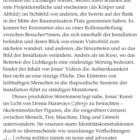
in einem der Lichtkegel wieder, werfen ihren Schatten auf
eine Projektionsfläche und erscheinen (als Körper und
Abbild) im Sichtfeld von anderen, die bereits auf der Bank
in der Mitte der Raumsituation Platz genommen haben. Es
kommt bei
Reanimation
also zu einer Rollenaufteilung
zwischen Besucher*innen, die sich innerhalb der Installation
befinden und deren Blick von einem Videobild zum
nächsten wandert, und anderen, die hinzutreten und so das
Bild der Installation verändern. Anders als im Kino, wo das
Betreten des Lichtkegels eine eindeutige Störung bedeutet,
bindet der Inhalt von Jonas’ Videos die Aufmerksamkeit
hier nicht an eine einzige Fläche. Das Eintreten von
leibhaftigen Menschen in die rhapsodische Szenerie der
Installation führt zu ständigen Mutationen.
Dieses produktive Störelement legt nahe, Jonas’ Kunst
im Licht von Donna Haraways
Cyborgs
zu betrachten –
ökofeministischer Figuren, die die eingeübten Grenzen
zwischen Mensch, Tier, Maschine, Ding und Umwelt
unterwandern. Sie ersetzen starre Identitätskonstruktionen
durch so überraschende wie unzulässige Verflechtungen:
„[…] cyborg politics insists on noise and advocates