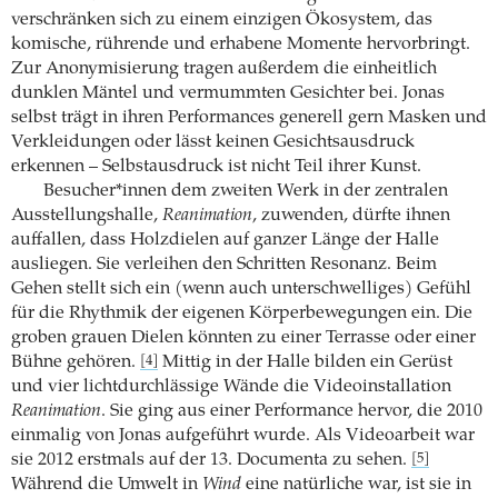
verschränken sich zu einem einzigen Ökosystem, das
komische, rührende und erhabene Momente hervorbringt.
Zur Anonymisierung tragen außerdem die einheitlich
dunklen Mäntel und vermummten Gesichter bei. Jonas
selbst trägt in ihren Performances generell gern Masken und
Verkleidungen oder lässt keinen Gesichtsausdruck
erkennen – Selbstausdruck ist nicht Teil ihrer Kunst.
Besucher*innen dem zweiten Werk in der zentralen
Ausstellungshalle,
Reanimation
, zuwenden, dürfte ihnen
auffallen, dass Holzdielen auf ganzer Länge der Halle
ausliegen. Sie verleihen den Schritten Resonanz. Beim
Gehen stellt sich ein (wenn auch unterschwelliges) Gefühl
für die Rhythmik der eigenen Körperbewegungen ein. Die
groben grauen Dielen könnten zu einer Terrasse oder einer
Bühne gehören.
Mittig in der Halle bilden ein Gerüst
[4]
und vier lichtdurchlässige Wände die Videoinstallation
Reanimation
. Sie ging aus einer Performance hervor, die 2010
einmalig von Jonas aufgeführt wurde. Als Videoarbeit war
sie 2012 erstmals auf der 13. Documenta zu sehen.
[5]
Während die Umwelt in
Wind
eine natürliche war, ist sie in