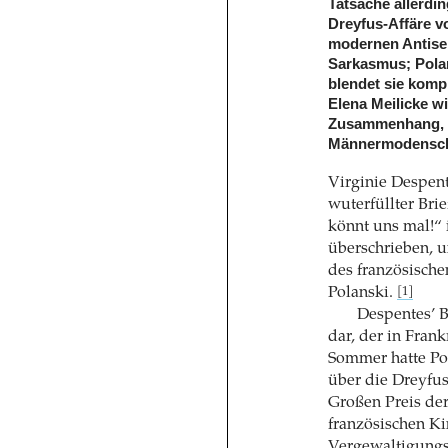
Tatsache allerdi
Dreyfus-Affäre v
modernen Antisem
Sarkasmus; Polan
blendet sie komp
Elena Meilicke wi
Zusammenhang, de
Männermodenscha
Virginie Despente
wuterfüllter Bri
könnt uns mal!“ 
überschrieben, u
des französisch
Polanski.
[1]
Despentes’ Br
dar, der in Fran
Sommer hatte Po
über die Dreyfus
Großen Preis de
französischen Ki
Vergewaltigungs