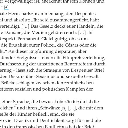
er Vergewaltiger ist, anerkennt ihr sein Können und
l.“
[4]
chale Herrschaftszusammenhang, den Despentes
otal und absolut: „Ihr seid zusammengerückt, habt
verteidigt. […] Das Gesetz deckt euer Handeln, die
ure Domäne, die Medien gehören euch. […] Ihr
 Respekt. Permanent. Gleichgültig, ob es um
ie Brutalität eurer Polizei, die Césars oder die
t.“ An dieser Engführung disparater, aber
indender Ereignisse – einerseits Filmpreisverleihung,
e Durchsetzung der umstrittenen Rentenreform durch
rung – lässt sich die Strategie von Despentes’ Brief
l den Diskurs über Sexismus und sexuelle Gewalt
ne Brücke schlagen zwischen den feministischen
eiteren sozialen und politischen Kämpfen der
n einer Sprache, die bewusst obszön ist; da ist die
eichen“ und ihren „Schwänze[n] […], die mit dem
iße der Kinder befleckt sind, die sie
So viel Drastik und Deutlichkeit sorgt für mediale
in den französischen Feuilletons hat der Brief