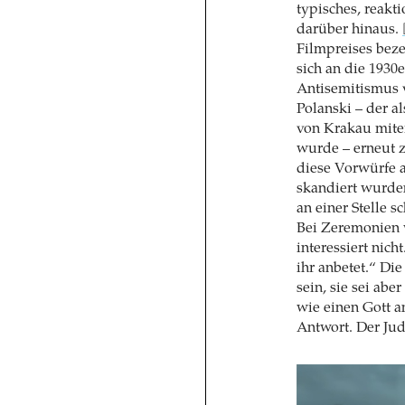
typisches, reakt
darüber hinaus.
Filmpreises beze
sich an die 1930e
Antisemitismus 
Polanski – der a
von Krakau mite
wurde – erneut 
diese Vorwürfe a
skandiert wurden
an einer Stelle s
Bei Zeremonien w
interessiert nich
ihr anbetet.“ Di
sein, sie sei abe
wie einen Gott a
Antwort. Der Jud