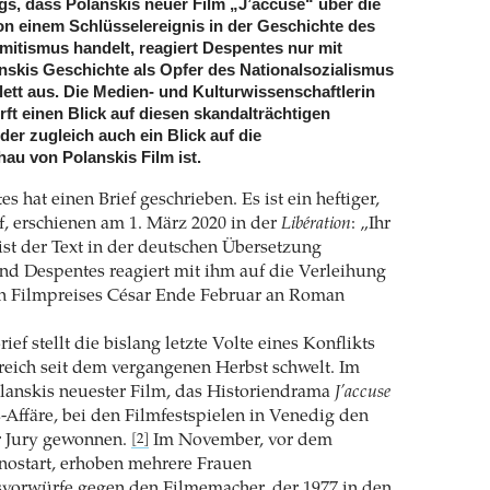
ngs, dass Polanskis neuer Film „J’accuse“ über die
on einem Schlüsselereignis in der Geschichte des
itismus handelt, reagiert Despentes nur mit
skis Geschichte als Opfer des Nationalsozialismus
lett aus. Die Medien- und Kulturwissenschaftlerin
rft einen Blick auf diesen skandalträchtigen
r zugleich auch ein Blick auf die
u von Polanskis Film ist.
s hat einen Brief geschrieben. Es ist ein heftiger,
ef, erschienen am 1. März 2020 in der
Libération
: „Ihr
ist der Text in der deutschen Übersetzung
nd Despentes reagiert mit ihm auf die Verleihung
en Filmpreises César Ende Februar an Roman
ief stellt die bislang letzte Volte eines Konflikts
kreich seit dem vergangenen Herbst schwelt. Im
lanskis neuester Film, das Historiendrama
J’accuse
-Affäre, bei den Filmfestspielen in Venedig den
r Jury gewonnen.
Im November, vor dem
[2]
nostart, erhoben mehrere Frauen
vorwürfe gegen den Filmemacher, der 1977 in den