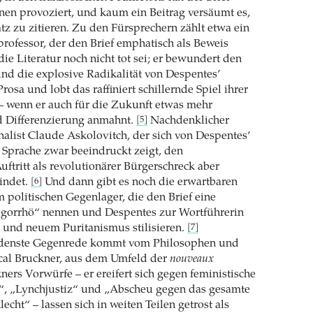
nen provoziert, und kaum ein Beitrag versäumt es,
z zu zitieren. Zu den Fürsprechern zählt etwa ein
rprofessor, der den Brief emphatisch als Beweis
 die Literatur noch nicht tot sei; er bewundert den
und die explosive Radikalität von Despentes’
rosa und lobt das raffiniert schillernde Spiel ihrer
– wenn er auch für die Zukunft etwas mehr
d Differenzierung anmahnt.
Nachdenklicher
[5]
rnalist Claude Askolovitch, der sich von Despentes’
er Sprache zwar beeindruckt zeigt, den
uftritt als revolutionärer Bürgerschreck aber
findet.
Und dann gibt es noch die erwartbaren
[6]
politischen Gegenlager, die den Brief eine
ogorrhö“ nennen und Despentes zur Wortführerin
und neuem Puritanismus stilisieren.
[7]
edenste Gegenrede kommt vom Philosophen und
ascal Bruckner, aus dem Umfeld der
nouveaux
kners Vorwürfe – er ereifert sich gegen feministische
“, „Lynchjustiz“ und „Abscheu gegen das gesamte
cht“ – lassen sich in weiten Teilen getrost als