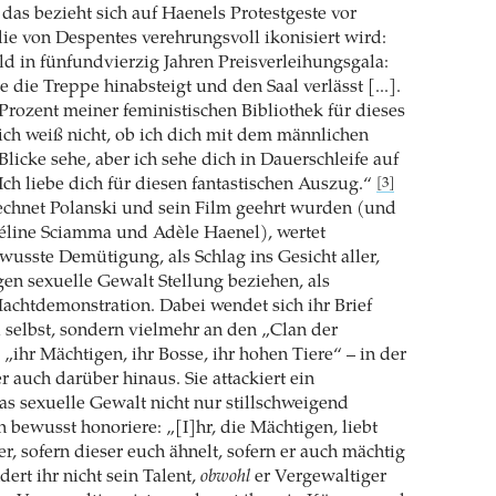
 das bezieht sich auf Haenels Protestgeste vor
e von Despentes verehrungsvoll ikonisiert wird:
ld in fünfundvierzig Jahren Preisverleihungsgala:
 die Treppe hinabsteigt und den Saal verlässt [...].
 Prozent meiner feministischen Bibliothek für dieses
, ich weiß nicht, ob ich dich mit dem männlichen
licke sehe, aber ich sehe dich in Dauerschleife auf
h liebe dich für diesen fantastischen Auszug.“
[3]
echnet Polanski und sein Film geehrt wurden (und
Céline Sciamma und Adèle Haenel), wertet
wusste Demütigung, als Schlag ins Gesicht aller,
egen sexuelle Gewalt Stellung beziehen, als
Machtdemonstration. Dabei wendet sich ihr Brief
i selbst, sondern vielmehr an den „Clan der
„ihr Mächtigen, ihr Bosse, ihr hohen Tiere“ – in der
r auch darüber hinaus. Sie attackiert ein
as sexuelle Gewalt nicht nur stillschweigend
n bewusst honoriere: „[I]hr, die Mächtigen, liebt
r, sofern dieser euch ähnelt, sofern er auch mächtig
ert ihr nicht sein Talent,
obwohl
er Vergewaltiger