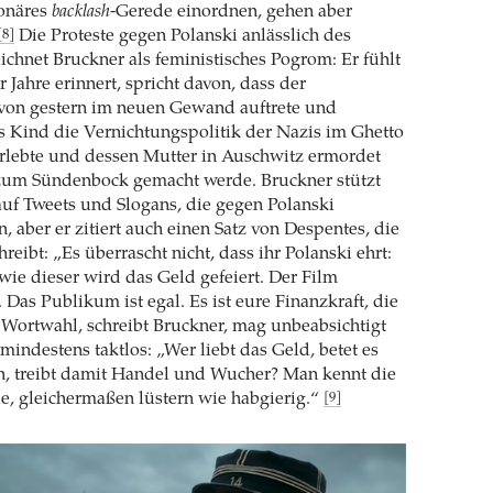
ionäres
backlash
-Gerede einordnen, gehen aber
Die Proteste gegen Polanski anlässlich des
[8]
ichnet Bruckner als feministisches Pogrom: Er fühlt
r Jahre erinnert, spricht davon, dass der
von gestern im neuen Gewand auftrete und
ls Kind die Vernichtungspolitik der Nazis im Ghetto
rlebte und dessen Mutter in Auschwitz ermordet
zum Sündenbock gemacht werde. Bruckner stützt
uf Tweets und Slogans, die gegen Polanski
, aber er zitiert auch einen Satz von Despentes, die
chreibt: „Es überrascht nicht, dass ihr Polanski ehrt:
ie dieser wird das Geld gefeiert. Der Film
t. Das Publikum ist egal. Es ist eure Finanzkraft, die
e Wortwahl, schreibt Bruckner, mag unbeabsichtigt
r mindestens taktlos: „Wer liebt das Geld, betet es
n, treibt damit Handel und Wucher? Man kennt die
e, gleichermaßen lüstern wie habgierig.“
[9]