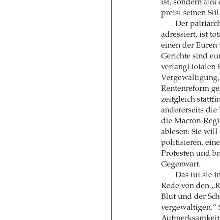
ist, sondern
weil
preist seinen Sti
Der patriar
adressiert, ist t
einen der Euren 
Gerichte sind e
verlangt totalen
Vergewaltigung, d
Rentenreform geh
zeitgleich stattf
andererseits di
die Macron-Regie
ablesen: Sie wil
politisieren, ei
Protesten und br
Gegenwart.
Das tut sie i
Rede von den „R
Blut und der Sche
vergewaltigen.“ 
Aufmerksamkeit; 