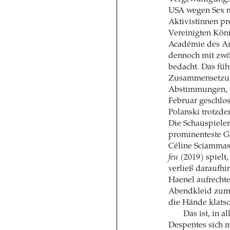
USA wegen Sex mi
Aktivistinnen pr
Vereinigten Kön
Académie des Ar
dennoch mit zwö
bedacht. Das führ
Zusammensetzung
Abstimmungen, w
Februar geschlos
Polanski trotzde
Die Schauspieler
prominenteste Ge
Céline Sciamma
feu
(2019) spielt,
verließ daraufhi
Haenel aufrecht
Abendkleid zum A
die Hände klatsc
Das ist, in a
Despentes sich mi