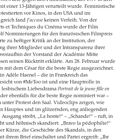
t einer 13-Jährigen verurteilt wurde. Feministische
otestierten vor Kinos, in den USA und im
igreich fand
J’accuse
keinen Verleih. Von der
ts et Techniques du Cinéma wurde der Film
lf Nominierungen für den französischen Filmpreis
te zu heftiger Kritik an der Institution, der
 ihrer Mitglieder und der Intransparenz ihrer
oraufhin der Vorstand der Académie Mitte
sen seinen Rücktritt erklärte. Am 28. Februar wurde
m mit dem César für die beste Regie ausgezeichnet.
in Adèle Haenel – die in Frankreich das
sicht von #MeToo ist und eine Hauptrolle in
s lesbischem Liebesdrama
Portrait de la jeune fille en
 der ebenfalls für die beste Regie nominiert war –
n unter Protest den Saal. Videoclips zeigen, wie
en Hauptes und im glitzernden, eng anliegenden
usgang strebt, „La honte!“ – „Schande!“ – ruft, in
ht und höhnisch skandiert: „Bravo la pédophilie!“
ller Kürze, die Geschichte des Skandals, in den
t ihrem Brief einschaltet und Partei ergreift: „Ihr