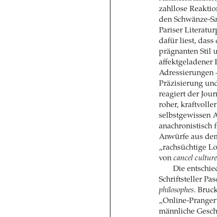
zahllose Reaktio
den Schwänze-Sat
Pariser Literatu
dafür liest, dass
prägnanten Stil 
affektgeladener P
Adressierungen 
Präzisierung un
reagiert der Jou
roher, kraftvoll
selbstgewissen A
anachronistisch 
Anwürfe aus dem 
„rachsüchtige L
von
cancel culture
Die entschi
Schriftsteller P
philosophes
. Bruc
„Online-Pranger
männliche Geschle