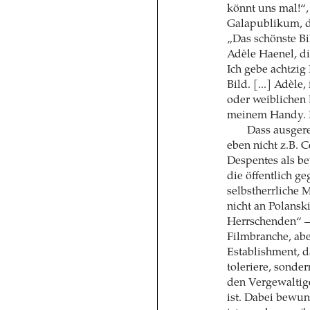
könnt uns mal!“,
Galapublikum, di
„Das schönste Bi
Adèle Haenel, die
Ich gebe achtzig
Bild. [...] Adèle
oder weiblichen B
meinem Handy. Ic
Dass ausger
eben nicht z.B. 
Despentes als be
die öffentlich g
selbstherrliche 
nicht an Polansk
Herrschenden“ – 
Filmbranche, abe
Establishment, d
toleriere, sonder
den Vergewaltige
ist. Dabei bewund