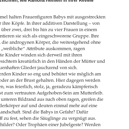
eichnen, wie Ramona Heinlein in ihrer Review
el halten Frauenfiguren Babys mit ausgestreckten
ihre Köpfe. In ihrer additiven Darstellung – von
 über zwei, drei bis hin zu vier Frauen in einem
tieren sie sich als eingeschworene Gruppe. Ihre
t, die androgynen Körper, die weitestgehend ohne
r „weibliche“ Attribute auskommen, ragen
Die Kinder winden sich derweil mit ihren
esichtern kreatürlich in den Händen der Mütter und
auenhaften Glieder jauchzend von sich.
erden Kinder so eng und behütet wie möglich am
oder an der Brust gehalten. Hier dagegen werden
, was feierlich, stolz, ja, geradezu kämpferisch
st zum vertrauten Aufgehoben-Sein am Mutterleib.
unteren Bildrand aus nach oben ragen, greifen die
derkörper auf und deuten einmal mehr auf eine
Landschaft. Sind die Babys in Gefahr? Dafür
ff zu fest, sehen die Säuglinge zu vergnügt aus.
childer? Oder Trophäen einer Jubelgeste? Werden