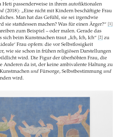
la Heti passenderweise in ihrem autofiktionalen
od
(2018): „Eine nicht mit Kindern beschäftigte Frau
liches. Man hat das Gefühl, sie sei irgendwie
rd sie stattdessen machen? Was für einen Ärger?“
[1]
reiben zum Beispiel – oder malen. Gerade das
as sich beim Kunstmachen traut „Ich, Ich, Ich“
zu
[2]
ideale‘ Frau opfern: die vor Selbstlosigkeit
r, wie sie schon in frühen religiösen Darstellungen
bildlicht wird. Die Figur der überhöhten Frau, die
e Anderen da ist, der keine ambivalente Haltung zu
 Kunstmachen
und
Fürsorge, Selbstbestimmung
und
nden wird.