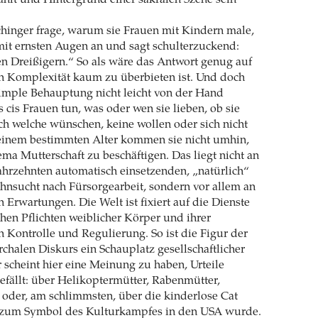
ahlt und Hintergrund einer sakralen Szene sein
chinger frage, warum sie Frauen mit Kindern male,
mit ernsten Augen an und sagt schulterzuckend:
en Dreißigern.“ So als wäre das Antwort genug auf
an Komplexität kaum zu überbieten ist. Und doch
 simple Behauptung nicht leicht von der Hand
 cis Frauen tun, was oder wen sie lieben, ob sie
ch welche wünschen, keine wollen oder sich nicht
 einem bestimmten Alter kommen sie nicht umhin,
ma Mutterschaft zu beschäftigen. Das liegt nicht an
Jahrzehnten automatisch einsetzenden, „natürlich“
nsucht nach Fürsorgearbeit, sondern vor allem an
n Erwartungen. Die Welt ist fixiert auf die Dienste
hen Pflichten weiblicher Körper und ihrer
en Kontrolle und Regulierung. So ist die Figur der
rchalen Diskurs ein Schauplatz gesellschaftlicher
r scheint hier eine Meinung zu haben, Urteile
efällt: über Helikoptermütter, Rabenmütter,
 oder, am schlimmsten, über die kinderlose Cat
t zum Symbol des Kulturkampfes in den USA wurde.