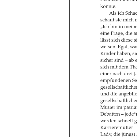
Charakter ausstr
könnte.
Als ich Scha
schaut sie mich 
„Ich bin in mein
eine Frage, die 
lässt sich diese
weisen. Egal, was
Kinder haben, si
sicher sind – ab
sich mit dem The
einer nach drei 
empfundenen Seh
gesellschaftliche
und die angeblic
gesellschaftlich
Mutter im patria
Debatten – jede*
werden schnell g
Karrieremütter –
Lady, die jüngs