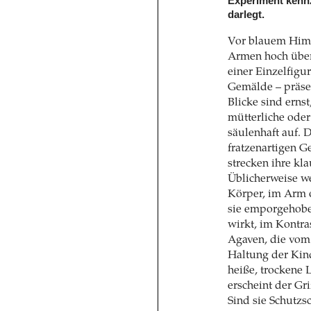
Experiment kennz
darlegt.
Vor blauem Himm
Armen hoch über 
einer Einzelfigur
Gemälde – präsen
Blicke sind erns
mütterliche ode
säulenhaft auf. 
fratzenartigen G
strecken ihre kl
Üblicherweise w
Körper, im Arm 
sie emporgehoben
wirkt, im Kontra
Agaven, die vom 
Haltung der Kin
heiße, trockene 
erscheint der Gri
Sind sie Schutzs