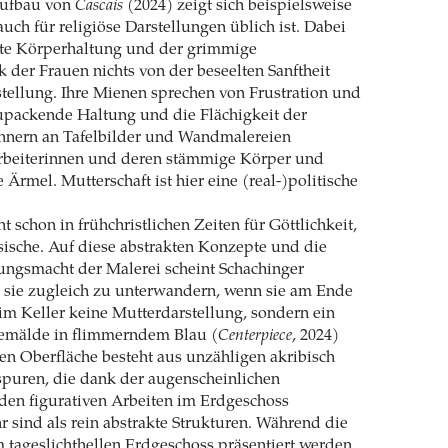
aufbau von
Cascais
(2024) zeigt sich beispielsweise
auch für religiöse Darstellungen üblich ist. Dabei
ute Körperhaltung und der grimmige
 der Frauen nichts von der beseelten Sanftheit
tellung. Ihre Mienen sprechen von Frustration und
zupackende Haltung und die Flächigkeit der
nnern an Tafelbilder und Wandmalereien
 Arbeiterinnen und deren stämmige Körper und
Ärmel. Mutterschaft ist hier eine (real-)politische
t schon in frühchristlichen Zeiten für Göttlichkeit,
ische. Auf diese abstrakten Konzepte und die
ungsmacht der Malerei scheint Schachinger
 sie zugleich zu unterwandern, wenn sie am Ende
im Keller keine Mutterdarstellung, sondern ein
mälde in flimmerndem Blau (
Centerpiece
, 2024)
sen Oberfläche besteht aus unzähligen akribisch
spuren, die dank der augenscheinlichen
den figurativen Arbeiten im Erdgeschoss
 sind als rein abstrakte Strukturen. Während die
 tageslichthellen Erdgeschoss präsentiert werden,