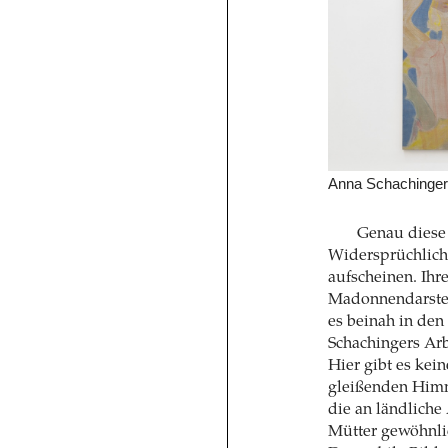
Anna Schachinger,
Genau diese 
Widersprüchlichk
aufscheinen. Ihre
Madonnendarstell
es beinah in den 
Schachingers Arb
Hier gibt es kei
gleißenden Himme
die an ländliche
Mütter gewöhnlic