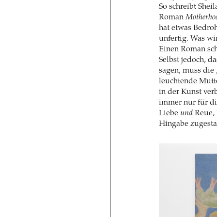
So schreibt Shei
Roman
Motherho
hat etwas Bedroh
unfertig. Was wi
Einen Roman sch
Selbst jedoch, d
sagen, muss die ‚
leuchtende Mutte
in der Kunst ver
immer nur für di
Liebe
und
Reue,
Hingabe zugesta