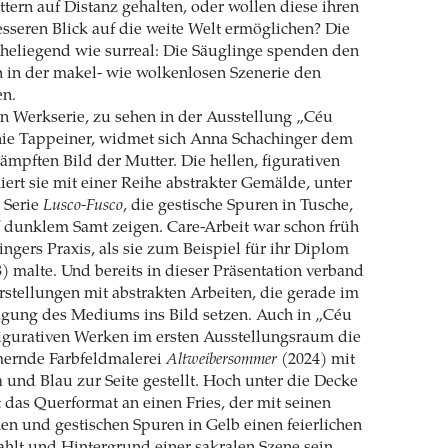
ttern auf Distanz gehalten, oder wollen diese ihren
sseren Blick auf die weite Welt ermöglichen? Die
aheliegend wie surreal: Die Säuglinge spenden den
 in der makel- wie wolkenlosen Szenerie den
en.
en Werkserie, zu sehen in der Ausstellung „Céu
ie Tappeiner, widmet sich Anna Schachinger dem
mpften Bild der Mutter. Die hellen, figurativen
ert sie mit einer Reihe abstrakter Gemälde, unter
 Serie
Lusco-Fusco
, die gestische Spuren in Tusche,
 dunklem Samt zeigen. Care-Arbeit war schon früh
ngers Praxis, als sie zum Beispiel für ihr Diplom
) malte. Und bereits in dieser Präsentation verband
rstellungen mit abstrakten Arbeiten, die gerade im
agung des Mediums ins Bild setzen. Auch in „Céu
figurativen Werken im ersten Ausstellungsraum die
ernde Farbfeldmalerei
Altweibersommer
(2024) mit
 und Blau zur Seite gestellt. Hoch unter die Decke
t das Querformat an einen Fries, der mit seinen
en und gestischen Spuren in Gelb einen feierlichen