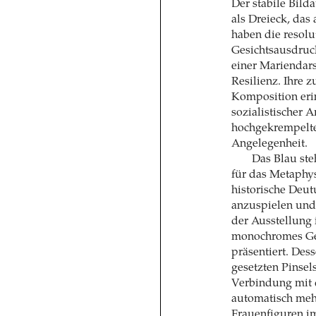
Der stabile Bild
als Dreieck, das 
haben die resol
Gesichtsausdruck
einer Mariendars
Resilienz. Ihre 
Komposition eri
sozialistischer
hochgekrempelte 
Angelegenheit.
Das Blau steh
für das Metaphys
historische Deut
anzuspielen und
der Ausstellung 
monochromes Ge
präsentiert. Des
gesetzten Pinsel
Verbindung mit 
automatisch mehr
Frauenfiguren im