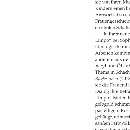
sie von ihren Mü
Kindern einen be
Antwort ist so n
Frauengesichtern
ersehnten Schatt
In ihrer neu
Limpo“ bei Soph
ideologisch umkä
Arbeiten kombini
anderem aus der
Acryl und Öl auf
Thema in Schachi
Büglerinnen
(2018
sie die Frauenda
Dialog ihre Befr
Limpo“ ist den 
gelbgold schimm
pastelligem Rosa
gehängt, erinner
sanften Farbwolk