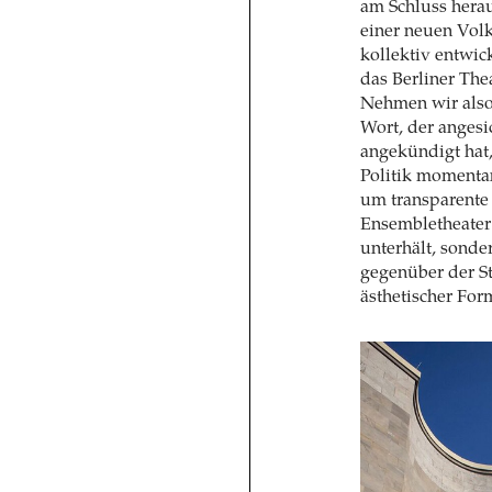
am Schluss hera
einer neuen Vol
kollektiv entwic
das Berliner The
Nehmen wir also
Wort, der angesi
angekündigt hat,
Politik momentan
um transparente
Ensembletheater 
unterhält, sonde
gegenüber der St
ästhetischer For