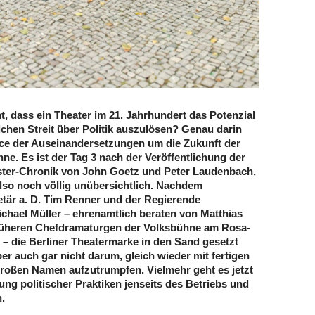
t, dass ein Theater im 21. Jahrhundert das Potenzial
lichen Streit über Politik auszulösen? Genau darin
ce der Auseinandersetzungen um die Zukunft der
ne. Es ist der Tag 3 nach der Veröffentlichung der
ster-Chronik von John Goetz und Peter Laudenbach,
also noch völlig unübersichtlich. Nachdem
etär a. D. Tim Renner und der Regierende
chael Müller – ehrenamtlich beraten von Matthias
früheren Chefdramaturgen der Volksbühne am Rosa-
– die Berliner Theatermarke in den Sand gesetzt
er auch gar nicht darum, gleich wieder mit fertigen
oßen Namen aufzutrumpfen. Vielmehr geht es jetzt
ng politischer Praktiken jenseits des Betriebs und
.