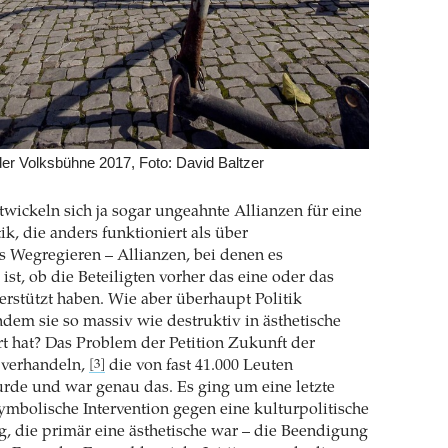
er Volksbühne 2017, Foto: David Baltzer
ntwickeln sich ja sogar ungeahnte Allianzen für eine
ik, die anders funktioniert als über
s Wegregieren – Allianzen, bei denen es
ist, ob die Beteiligten vorher das eine oder das
rstützt haben. Wie aber überhaupt Politik
hdem sie so massiv wie destruktiv in ästhetische
rt hat? Das Problem der Petition Zukunft der
 verhandeln,
die von fast 41.000 Leuten
[3]
rde und war genau das. Es ging um eine letzte
ymbolische Intervention gegen eine kulturpolitische
, die primär eine ästhetische war – die Beendigung