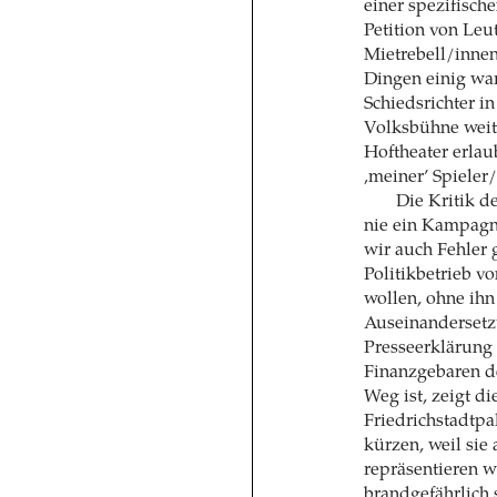
einer spezifisch
Petition von Leu
Mietrebell/innen 
Dingen einig ware
Schiedsrichter i
Volksbühne weit
Hoftheater erlau
‚meiner’ Spieler
Die Kritik de
nie ein Kampagn
wir auch Fehler
Politikbetrieb v
wollen, ohne ihn
Auseinandersetz
Presseerklärung
Finanzgebaren d
Weg ist, zeigt d
Friedrichstadtp
kürzen, weil sie
repräsentieren 
brandgefährlich s