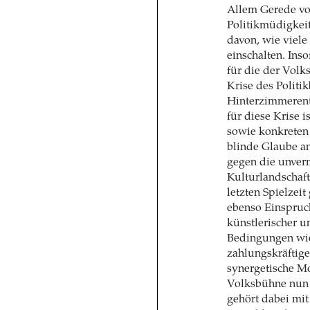
Allem Gerede vo
Politikmüdigkeit
davon, wie viele
einschalten. Ins
für die der Volk
Krise des Politi
Hinterzimmeren
für diese Krise 
sowie konkreten
blinde Glaube an
gegen die unverm
Kulturlandschaft
letzten Spielzeit
ebenso Einspru
künstlerischer un
Bedingungen wie
zahlungskräftig
synergetische M
Volksbühne nun 
gehört dabei mit 