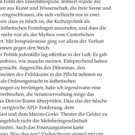
en Form des Ensemblespiels. Initiiert wurde die
ten aus Kunst und Wissenschaft, die freie Szene und
eingeschlossen, die sich vielleicht nur in zwei
n: dass es falsch ist, die Kulturpolitik als
n ästhetischen Formfragen anzurufen, und dass die
 mehr war als der Mythos vom Castorfschen
bt. Mir beispielsweise ging vor allem der Verlust
/innen gegen den Strich.
r Politik jedenfalls lag offenbar in der Luft. Es gab
enbüro, wie manche meinen. Entsprechend haben
 gemacht. Angesichts des Dilemmas, den
onseiten des Publikums in die Pflicht nehmen zu
 als Ordnungsmacht in ästhetischen
ungen zu bestätigen, habe ich irgendwann eine
 verbrochen, die Senatsverwaltung möge das
es Dercon-Teams überprüfen. Dass das der falsche
ie zeitgleiche AFD- Forderung, dem
alast und dem Maxim-Gorki- Theater die Gelder zu
 angeblich nicht die Mehrheitsgesellschaft
würden. Auch das Finanzargument kann
ein. Was also tun? Vielleicht erst einmal mit ein