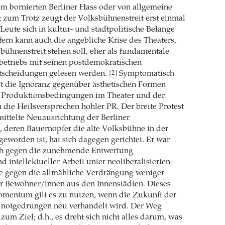
m bornierten Berliner Hass oder von allgemeine
 zum Trotz zeugt der Volksbühnenstreit erst einmal
 Leute sich in kultur- und stadtpolitische Belange
ofern kann auch die angebliche Krise des Theaters,
sbühnenstreit stehen soll, eher als fundamentale
kbetriebs mit seinen postdemokratischen
tscheidungen gelesen werden.
Symptomatisch
[2]
ist die Ignoranz gegenüber ästhetischen Formen
 Produktionsbedingungen im Theater und der
 die Heilsversprechen hohler PR. Der breite Protest
ittelte Neuausrichtung der Berliner
, deren Bauernopfer die alte Volksbühne in der
 geworden ist, hat sich dagegen gerichtet. Er war
ch gegen die zunehmende Entwertung
d intellektueller Arbeit unter neoliberalisierten
 gegen die allmähliche Verdrängung weniger
er Bewohner/innen aus den Innenstädten. Dieses
omentum gilt es zu nutzen, wenn die Zukunft der
notgedrungen neu verhandelt wird. Der Weg
zum Ziel; d.h., es dreht sich nicht alles darum, was