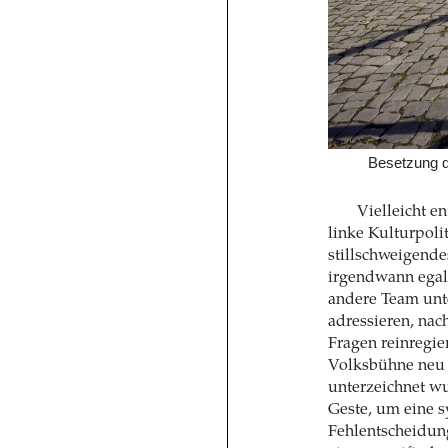
Besetzung d
Vielleicht e
linke Kulturpolit
stillschweigende
irgendwann egal 
andere Team unte
adressieren, nac
Fragen reinregie
Volksbühne neu
unterzeichnet wu
Geste, um eine s
Fehlentscheidung