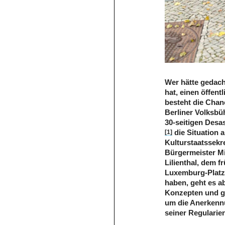
Wer hätte gedach
hat, einen öffent
besteht die Chan
Berliner Volksbüh
30-seitigen Desa
[1]
die Situation 
Kulturstaatssekr
Bürgermeister Mi
Lilienthal, dem 
Luxemburg-Platz 
haben, geht es ab
Konzepten und gr
um die Anerkennu
seiner Regularien