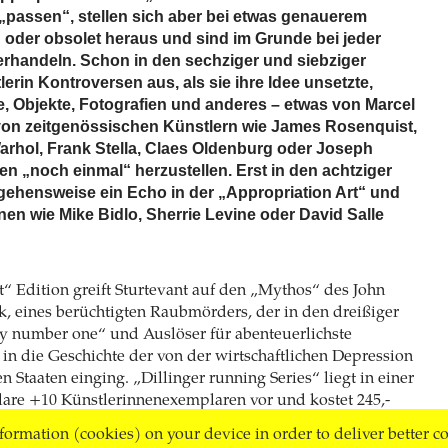
passen“, stellen sich aber bei etwas genauerem
oder obsolet heraus und sind im Grunde bei jeder
erhandeln. Schon in den sechziger und siebziger
lerin Kontroversen aus, als sie ihre Idee unsetzte,
 Objekte, Fotografien und anderes – etwas von Marcel
on zeitgenössischen Künstlern wie James Rosenquist,
rhol, Frank Stella, Claes Oldenburg oder Joseph
n „noch einmal“ herzustellen. Erst in den achtziger
gehensweise ein Echo in der „Appropriation Art“ und
en wie Mike Bidlo, Sherrie Levine oder David Salle
t“ Edition greift Sturtevant auf den „Mythos“ des John
k, eines berüchtigten Raubmörders, der in den dreißiger
my number one“ und Auslöser für abenteuerlichste
n die Geschichte der von der wirtschaftlichen Depression
n Staaten einging. „Dillinger running Series“ liegt in einer
are +10 Künstlerinnenexemplaren vor und kostet 245,-
nformation (cookies) on your device in order to deliver better c