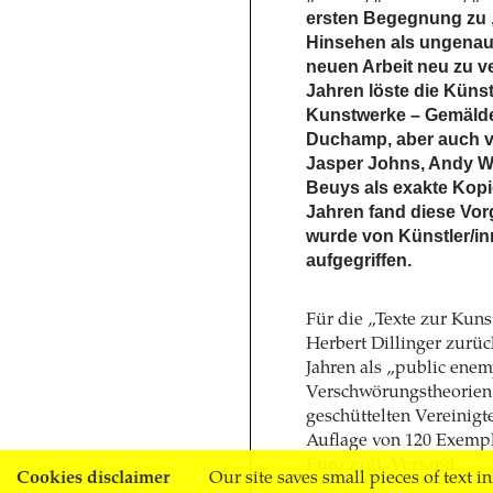
ersten Begegnung zu „
Hinsehen als ungenau 
neuen Arbeit neu zu v
Jahren löste die Künst
Kunstwerke – Gemälde,
Duchamp, aber auch v
Jasper Johns, Andy Wa
Beuys als exakte Kopie
Jahren fand diese Vor
wurde von Künstler/inn
aufgegriffen.
Für die „Texte zur Kuns
Herbert Dillinger zurüc
Jahren als „public ene
Verschwörungstheorien i
geschüttelten Vereinigte
Auflage von 120 Exempl
Euro zzgl. Versand.
Cookies disclaimer
Our site saves small pieces of text i