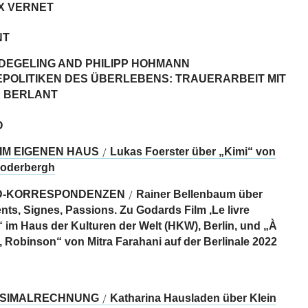
X VERNET
NT
 DEGELING AND PHILIPP HOHMANN
EPOLITIKEN DES ÜBERLEBENS: TRAUERARBEIT MIT
 BERLANT
O
IM EIGENEN HAUS
Lukas Foerster über „Kimi“ von
/
Soderbergh
-KORRESPONDENZEN
Rainer Bellenbaum über
/
nts, Signes, Passions. Zu Godards Film ‚Le livre
“ im Haus der Kulturen der Welt (HKW), Berlin, und „À
, Robinson“ von Mitra Farahani auf der Berlinale 2022
TESIMALRECHNUNG
Katharina Hausladen über Klein
/