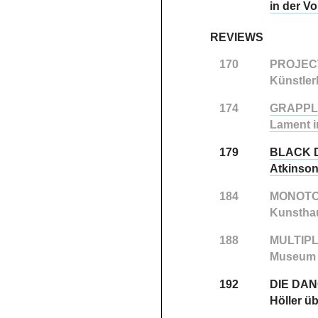
in der V
REVIEWS
170
PROJECT
Künstler
174
GRAPPLI
Lament i
179
BLACK 
Atkinson
184
MONOTO
Kunstha
188
MULTIP
Museum f
192
DIE DA
Höller üb