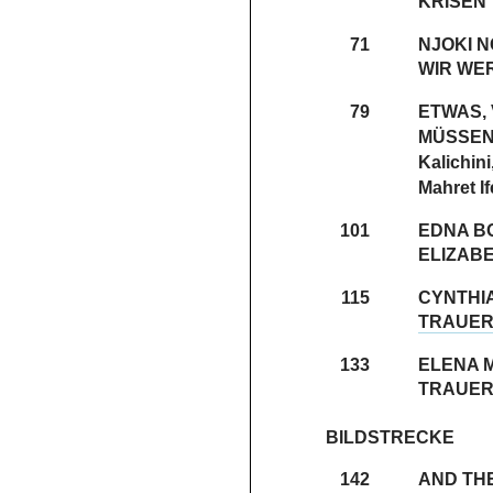
KRISEN
71
NJOKI N
WIR WE
79
ETWAS, 
MÜSSE
Kalichin
Mahret I
101
EDNA ­
ELIZAB
115
CYNTHI
TRAUER
133
ELENA M
TRAUER
BILDSTRECKE
142
AND THE