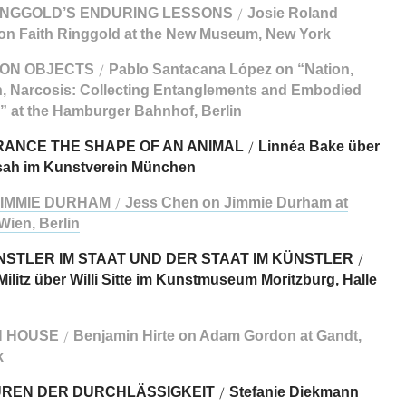
RINGGOLD’S ENDURING LESSONS
Josie Roland
/
n Faith Ringgold at the New Museum, New York
LION OBJECTS
Pablo Santacana López on “Nation,
/
n, Narcosis: Collecting Entanglements and Embodied
s” at the Hamburger Bahnhof, Berlin
RANCE THE SHAPE OF AN ANIMAL
Linnéa Bake über
/
sah im Kunstverein München
JIMMIE DURHAM
Jess Chen on Jimmie Durham at
/
Wien, Berlin
STLER IM STAAT UND DER STAAT IM KÜNSTLER
/
ilitz über Willi Sitte im Kunstmuseum Moritzburg, Halle
N HOUSE
Benjamin Hirte on Adam Gordon at Gandt,
/
k
UREN DER DURCHLÄSSIGKEIT
Stefanie Diekmann
/