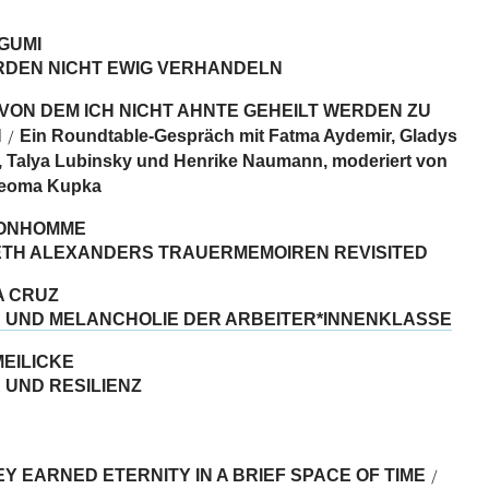
GUMI
RDEN NICHT EWIG VERHANDELN
VON DEM ICH NICHT AHNTE GEHEILT WERDEN ZU
N
Ein Roundtable-Gespräch mit Fatma Aydemir, Gladys
/
i, Talya Lubinsky und Henrike Naumann, moderiert von
feoma Kupka
BONHOMME
ETH ALEXANDERS TRAUERMEMOIREN REVISITED
A CRUZ
 UND MELANCHOLIE DER ARBEITER*INNENKLASSE
EILICKE
 UND RESILIENZ
Y EARNED ETERNITY IN A BRIEF SPACE OF TIME
/