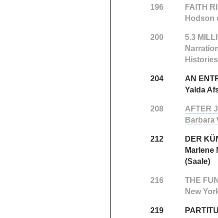
196
FAITH 
Hodson o
200
5.3 MIL
Narratio
Historie
204
AN ENT
Yalda Af
208
AFTER 
Barbara 
212
DER KÜN
Marlene M
(Saale)
216
THE FU
New Yor
219
PARTIT