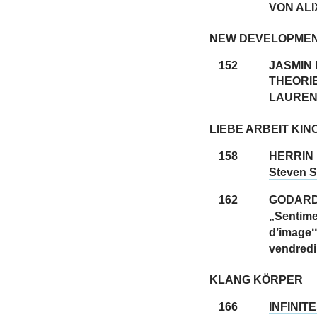
VON ALI
NEW DEVELOPME
152
JASMIN
THEORI
LAUREN
LIEBE ARBEIT KIN
158
HERRIN 
Steven 
162
GODARD
„Sentime
d’image‘
vendredi
KLANG KÖRPER
166
INFINI