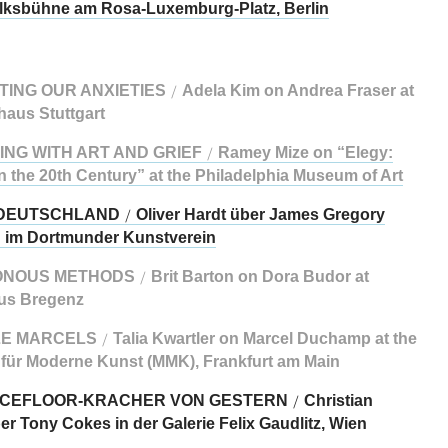
olksbühne am Rosa-Luxemburg-Platz, Berlin
ING OUR ANXIETIES
Adela Kim on Andrea Fraser at
/
haus Stuttgart
NG WITH ART AND GRIEF
Ramey Mize on “Elegy:
/
n the 20th Century” at the Philadelphia Museum of Art
DEUTSCHLAND
Oliver Hardt über James Gregory
/
 im Dortmunder Kunstverein
NOUS METHODS
Brit Barton on Dora Budor at
/
us Bregenz
LE MARCELS
Talia Kwartler on Marcel Duchamp at the
/
ür Moderne Kunst (MMK), Frankfurt am Main
NCEFLOOR-KRACHER VON GESTERN
Christian
/
er Tony Cokes in der Galerie Felix Gaudlitz, Wien