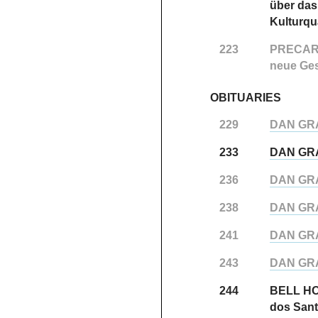
über das
Kulturqua
223
PRECAR
neue Ges
OBITUARIES
229
DAN GRA
233
DAN GRA
236
DAN GRA
238
DAN GRA
241
DAN GRA
243
DAN GRA
244
BELL HO
dos San