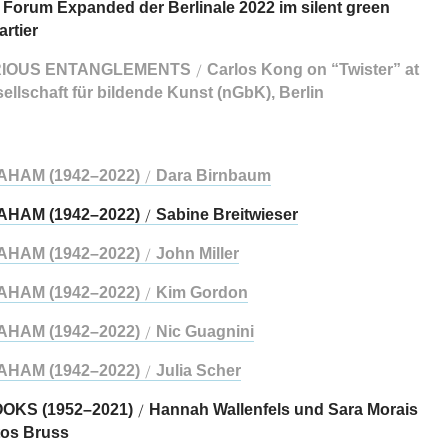
 Forum Expanded der Berlinale 2022 im silent green
rtier
IOUS ENTANGLEMENTS
Carlos Kong on “Twister” at
/
ellschaft für bildende Kunst (nGbK), Berlin
HAM (1942–2022)
Dara Birnbaum
/
HAM (1942–2022)
Sabine Breitwieser
/
HAM (1942–2022)
John Miller
/
HAM (1942–2022)
Kim Gordon
/
HAM (1942–2022)
Nic Guagnini
/
HAM (1942–2022)
Julia Scher
/
OKS (1952–2021)
Hannah Wallenfels und Sara Morais
/
tos Bruss