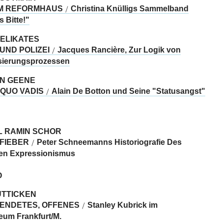
M REFORMHAUS
Christina Knülligs Sammelband
/
 Bitte!"
CELIKATES
 UND POLIZEI
Jacques Rancière, Zur Logik von
/
isierungsprozessen
N GEENE
 QUO VADIS
Alain De Botton und Seine "Statusangst"
/
L RAMIN SCHOR
FIEBER
Peter Schneemanns Historiografie Des
/
en Expressionismus
O
ÜTTICKEN
ENDETES, OFFENES
Stanley Kubrick im
/
um Frankfurt/M.