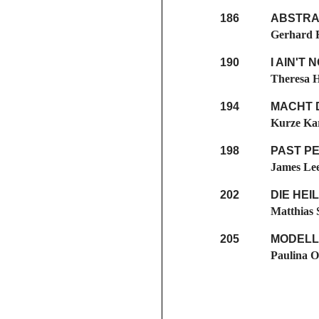
186
ABSTRA
Gerhard 
190
I AIN'T 
Theresa H
194
MACHT 
Kurze Ka
198
PAST P
James Lee
202
DIE HEI
Matthias 
205
MODELL
Paulina O