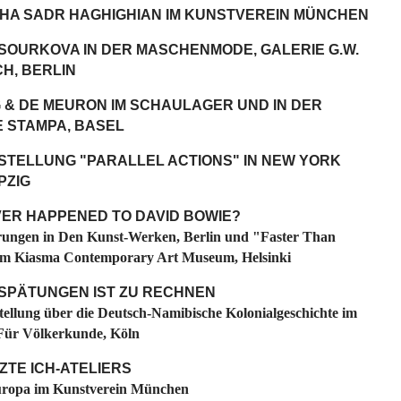
HA SADR HAGHIGHIAN IM KUNSTVEREIN MÜNCHEN
SOURKOVA IN DER MASCHENMODE, GALERIE G.W.
H, BERLIN
 & DE MEURON IM SCHAULAGER UND IN DER
E STAMPA, BASEL
STELLUNG "PARALLEL ACTIONS" IN NEW YORK
PZIG
ER HAPPENED TO DAVID BOWIE?
erungen in Den Kunst-Werken, Berlin und "Faster Than
im Kiasma Contemporary Art Museum, Helsinki
RSPÄTUNGEN IST ZU RECHNEN
tellung über die Deutsch-Namibische Kolonialgeschichte im
ür Völkerkunde, Köln
ZTE ICH-ATELIERS
uropa im Kunstverein München