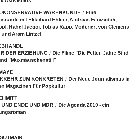
d Aktivismus
EOKONSERVATIVE WARENKUNDE
Eine
/
srunde mit Ekkehard Ehlers, Andreas Fanizadeh,
opf, Rahel Jaeggi, Tobias Rapp. Moderiert von Clemens
und Aram Lintzel
EBHANDL
UR DER ERZIEHUNG
Die Filme "Die Fetten Jahre Sind
/
und "Muxmäuschenstill"
MAYE
CKKEHR ZUM KONKRETEN
Der Neue Journalismus in
/
n Magazinen Für Popkultur
CHMITT
 UND ENDE UND MDR
Die Agenda 2010 - ein
/
lungsroman
 GUTMAIR