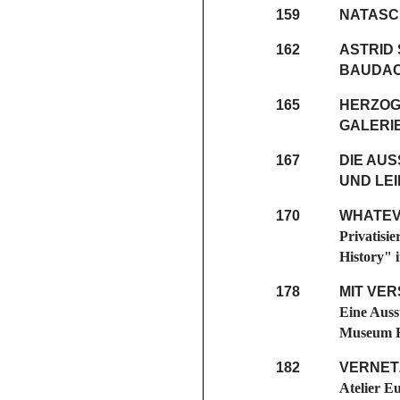
159
NATASC
162
ASTRID 
BAUDAC
165
HERZOG
GALERI
167
DIE AUS
UND LEI
170
WHATEV
Privatisi
History" 
178
MIT VE
Eine Auss
Museum F
182
VERNET
Atelier E