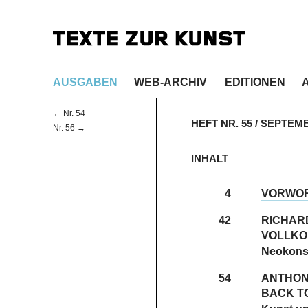
AUSGABEN
WEB-ARCHIV
EDITIONEN
← Nr. 54
HEFT NR. 55 / SEPTE
Nr. 56 →
INHALT
4
VORWO
42
RICHAR
VOLLKO
Neokonse
54
ANTHON
BACK T