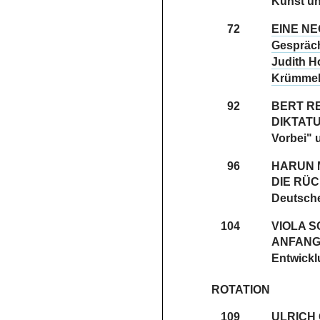
Kunst un
72
EINE N
Gespräch
Judith H
Krümmel 
92
BERT R
DIKTAT
Vorbei" 
96
HARUN 
DIE RÜ
Deutsche
104
VIOLA S
ANFANG
Entwick
ROTATION
109
ULRICH