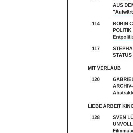
AUS DE
"Aufwärts
114
ROBIN 
POLITIK
Entpolit
117
STEPHA
STATUS
MIT VERLAUB
120
GABRIE
ARCHIV-
Abstrakt
LIEBE ARBEIT KIN
128
SVEN L
UNVOLL
Filmmuse