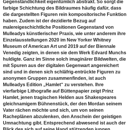
Gegenständlichkeit eigentümlich abstrakt. So sorgt die
farbige Schichtung des Bildraumes häufig dafür, dass
die dargestellten Figuren rein kompositorische Funktion
haben. Zudem ist der dezidierte Bezug auf
malereigeschichtliche Positionen Gegenstand von
Mulleadys künstlerischer Praxis, wie unter anderem ihre
Einzelausstellungen 2020 im New Yorker Whitney
Museum of American Art und 2019 auf der Biennale
Venedig zeigten, in denen sie dem Werk Edvard Munchs
huldigte. Ganz im Sinne solch imaginärer Bildwelten, die
mit Spuren aus der digitalen Gegenwart angereichert
sind und in denen sich schläfrig-entrückte Figuren zu
anonymen Gruppen zusammenfinden, ist auch
Mulleadys Edition „Hamlet“ zu verstehen. Ihre
vierfarbige Lithografie auf Büttenpapier zeigt Prinz
Hamlet, jenen tragischen Helden aus Shakespeares
gleichnamigem Bühnenstück, der den Mordan seinem
Vater rächen möchte und sich, um von seinen
Racheplänen abzulenken, den Anschein der geistigen
Umnachtung gibt. Entsprechend abwesend ist auch der
Blick des sich auf seine Hand stützenden jungen