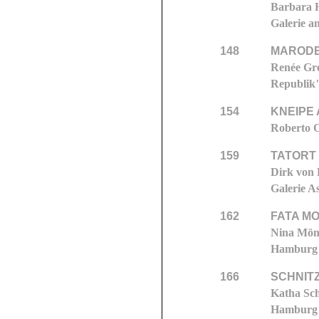
Barbara H
Galerie 
148
MARODE
Renée Gre
Republik"
154
KNEIPE 
Roberto O
159
TATORT
Dirk von 
Galerie 
162
FATA M
Nina Mönt
Hamburg
166
SCHNIT
Katha Sch
Hamburg