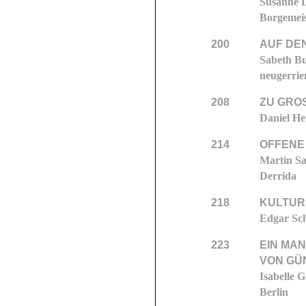
Susanne L
Borgemeis
200
AUF DEN
Sabeth Bu
neugerrie
208
ZU GROS
Daniel He
214
OFFENE
Martin Sa
Derrida
218
KULTUR
Edgar Sch
223
EIN MAN
VON GÜ
Isabelle 
Berlin