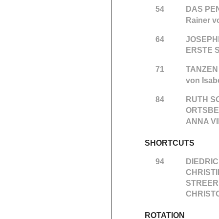
54
DAS PEN
Rainer 
64
JOSEPH
ERSTE 
71
TANZEN
von Isab
84
RUTH S
ORTSBE
ANNA V
SHORTCUTS
94
DIEDRIC
CHRIST
STREER
CHRISTO
ROTATION