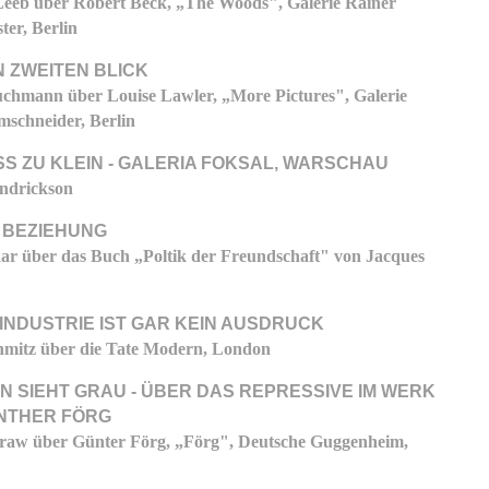
eeb über Robert Beck, „The Woods", Galerie Rainer
ter, Berlin
 ZWEITEN BLICK
chmann über Louise Lawler, „More Pictures", Galerie
mschneider, Berlin
S ZU KLEIN - GALERIA FOKSAL, WARSCHAU
ndrickson
 BEZIEHUNG
ar über das Buch „Poltik der Freundschaft" von Jacques
INDUSTRIE IST GAR KEIN AUSDRUCK
mitz über die Tate Modern, London
N SIEHT GRAU - ÜBER DAS REPRESSIVE IM WERK
NTHER FÖRG
Graw über Günter Förg, „Förg", Deutsche Guggenheim,