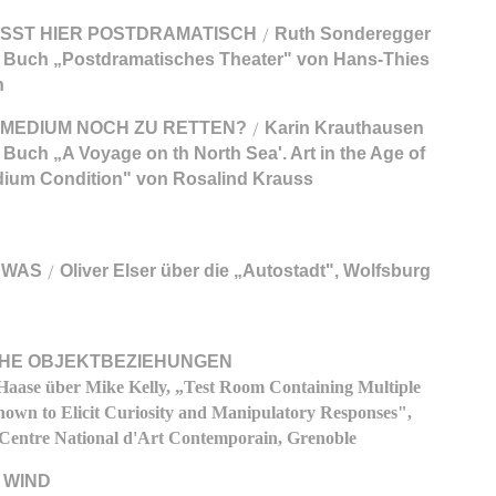
ISST HIER POSTDRAMATISCH
Ruth Sonderegger
/
 Buch „Postdramatisches Theater" von Hans-Thies
n
 MEDIUM NOCH ZU RETTEN?
Karin Krauthausen
/
 Buch „A Voyage on th North Sea'. Art in the Age of
ium Condition" von Rosalind Krauss
 WAS
Oliver Elser über die „Autostadt", Wolfsburg
/
CHE OBJEKTBEZIEHUNGEN
Haase über Mike Kelly, „Test Room Containing Multiple
nown to Elicit Curiosity and Manipulatory Responses",
Centre National d'Art Contemporain, Grenoble
 WIND