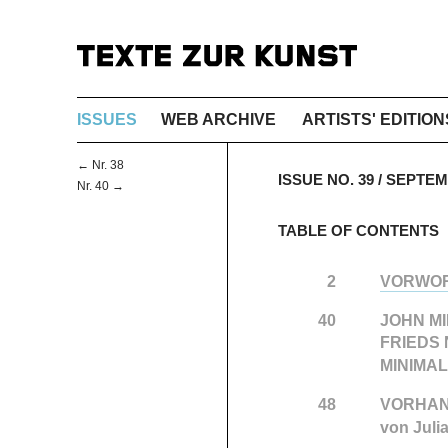
ISSUES
WEB ARCHIVE
ARTISTS' EDITION
← Nr. 38
ISSUE NO. 39 / SEPTE
Nr. 40 →
TABLE OF CONTENTS
2
VORWO
40
JOHN M
FRIEDS
MINIMA
48
VORHAN
von Juli