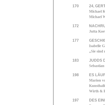
170
24, GE
Michael K
Michael W
172
NACHRU
Jutta Koe
177
GESCHI
Isabelle 
„Sie sind
183
JUDDS 
Sebastian
198
ES LÄU
Marion vo
Kunsthall
Wirth & P
197
DES EIN