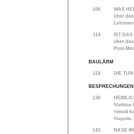
106
WAS HE
über das
Lehman
114
IST DAS
über das
Post-Med
BAULÄRM
118
DIE TUN
BESPRECHUNGEN
136
HEIMLI
Matthias 
Stimuli K
Magasin, 
143
NASE IM