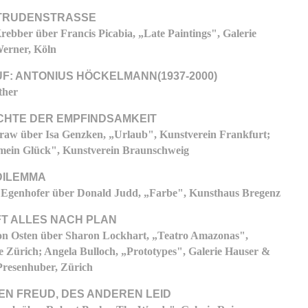
RTRUDENSTRASSE
rebber über Francis Picabia, „Late Paintings", Galerie
erner, Köln
F: ANTONIUS HÖCKELMANN(1937-2000)
ther
CHTE DER EMPFINDSAMKEIT
Graw über Isa Genzken, „Urlaub", Kunstverein Frankfurt;
 mein Glück", Kunstverein Braunschweig
DILEMMA
 Egenhofer über Donald Judd, „Farbe", Kunsthaus Bregenz
FT ALLES NACH PLAN
n Osten über Sharon Lockhart, „Teatro Amazonas",
e Zürich; Angela Bulloch, „Prototypes", Galerie Hauser &
resenhuber, Zürich
EN FREUD, DES ANDEREN LEID