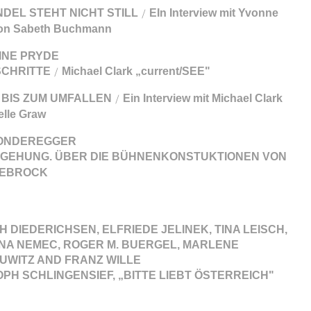
DEL STEHT NICHT STILL
EIn Interview mit Yvonne
/
von Sabeth Buchmann
INE PRYDE
SCHRITTE
Michael Clark „current/SEE"
/
 BIS ZUM UMFALLEN
Ein Interview mit Michael Clark
/
elle Graw
ONDEREGGER
GEHUNG. ÜBER DIE BÜHNENKONSTUKTIONEN VON
IEBROCK
H DIEDERICHSEN, ELFRIEDE JELINEK, TINA LEISCH,
INA NEMEC, ROGER M. BUERGEL, MARLENE
UWITZ AND FRANZ WILLE
PH SCHLINGENSIEF, „BITTE LIEBT ÖSTERREICH"