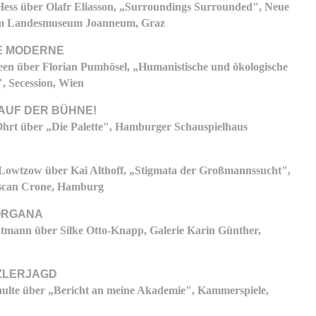
ess über Olafr Eliasson, „Surroundings Surrounded", Neue
am Landesmuseum Joanneum, Graz
 MODERNE
en über Florian Pumhösel, „Humanistische und ökologische
, Secession, Wien
AUF DER BÜHNE!
hrt über „Die Palette", Hamburger Schauspielhaus
Lowtzow über Kai Althoff, „Stigmata der Großmannssucht",
Ascan Crone, Hamburg
ORGANA
mann über Silke Otto-Knapp, Galerie Karin Günther,
ZLERJAGD
ulte über „Bericht an meine Akademie", Kammerspiele,