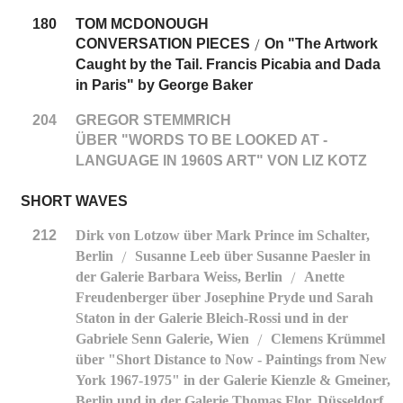
180
TOM MCDONOUGH
CONVERSATION PIECES
On "The Artwork
/
Caught by the Tail. Francis Picabia and Dada
in Paris" by George Baker
204
GREGOR STEMMRICH
ÜBER "WORDS TO BE LOOKED AT -
LANGUAGE IN 1960S ART" VON LIZ KOTZ
SHORT WAVES
212
Dirk von Lotzow über Mark Prince im Schalter,
Berlin
Susanne Leeb über Susanne Paesler in
/
der Galerie Barbara Weiss, Berlin
Anette
/
Freudenberger über Josephine Pryde und Sarah
Staton in der Galerie Bleich-Rossi und in der
Gabriele Senn Galerie, Wien
Clemens Krümmel
/
über "Short Distance to Now - Paintings from New
York 1967-1975" in der Galerie Kienzle & Gmeiner,
Berlin und in der Galerie Thomas Flor, Düsseldorf