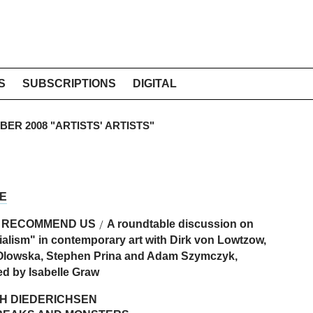
S
SUBSCRIPTIONS
DIGITAL
MBER 2008 "ARTISTS' ARTISTS"
E
 RECOMMEND US
A roundtable discussion on
/
tialism" in contemporary art with Dirk von Lowtzow,
Olowska, Stephen Prina and Adam Szymczyk,
d by Isabelle Graw
CH DIEDERICHSEN