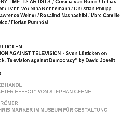
RY TIME ITS ARTISTS
Cosima von Bonin / Tobias
/
r / Danh Vo / Nina Könnemann / Christian Philipp
 Lawrence Weiner / Rosalind Nashashibi / Marc Camille
cz / Florian Pumhösl
ÜTTICKEN
ION AGAINST TELEVISION
Sven Lütticken on
/
k. Television against Democracy" by David Joselit
O
EBHANDL
AFTER EFFECT" VON STEPHAN GEENE
 RÖMER
HRIS MARKER IM MUSEUM FÜR GESTALTUNG