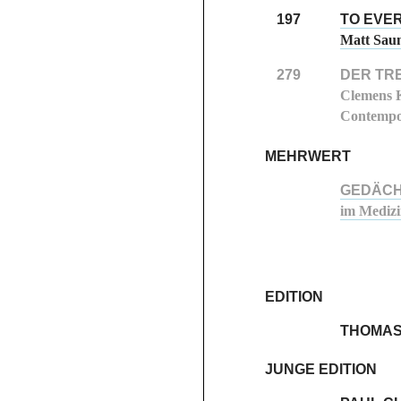
197
TO EVE
Matt Saun
279
DER TR
Clemens K
Contempo
MEHRWERT
GEDÄCH
im Medizi
EDITION
THOMAS
JUNGE EDITION