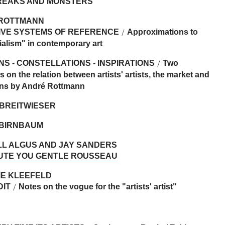
EAKS AND MONSTERS
ROTTMANN
IVE SYSTEMS OF REFERENCE
Approximations to
/
ialism" in contemporary art
NS - CONSTELLATIONS - INSPIRATIONS
Two
/
s on the relation between artists' artists, the market and
ions by André Rottmann
 BREITWIESER
 BIRNBAUM
LL ALGUS AND JAY SANDERS
UTE YOU GENTLE ROUSSEAU
IE KLEEFELD
DIT
Notes on the vogue for the "artists' artist"
/