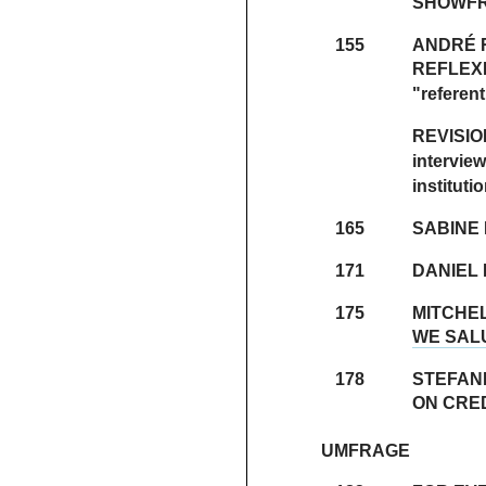
SHOWFR
155
ANDRÉ 
REFLEX
"referent
REVISIO
interview
institut
165
SABINE
171
DANIEL
175
MITCHE
WE SAL
178
STEFAN
ON CRE
UMFRAGE