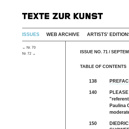
ISSUES
WEB ARCHIVE
ARTISTS' EDITION
← Nr. 70
ISSUE NO. 71 / SEPTE
Nr. 72 →
TABLE OF CONTENTS
138
PREFAC
140
PLEASE
"referen
Paulina 
moderate
150
DIEDRI