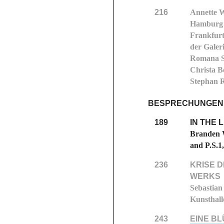
216
Annette W
Hamburg
Frankfur
der Galeri
Romana Sc
Christa Be
Stephan 
BESPRECHUNGEN
189
IN THE 
Branden W
and P.S.1
236
KRISE 
WERKS
Sebastian
Kunsthal
243
EINE BL