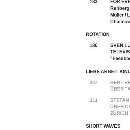
183
FOR EVE
Rehberge
Müller /
Chaimowi
ROTATION
186
SVEN L
TELEVIS
"Feedbac
LIEBE ARBEIT KIN
207
BERT R
ÜBER "
211
STEFAN
ÜBER C
ZÜRICH
SHORT WAVES