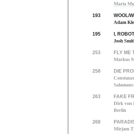
Maria Muh
193
WOOL/W
Adam Klei
195
I, ROBO
Josh Smit
253
FLY ME 
Markus M
258
DIE PR
Constanz
Salamanc
263
FAKE F
Dirk von 
Berlin
268
PARADI
Mirjam T