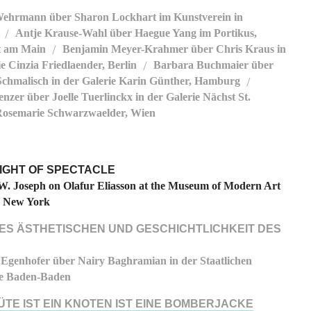
ehrmann über Sharon Lockhart im Kunstverein in
Antje Krause-Wahl über Haegue Yang im Portikus,
/
t am Main
Benjamin Meyer-Krahmer über Chris Kraus in
/
e Cinzia Friedlaender, Berlin
Barbara Buchmaier über
/
hmalisch in der Galerie Karin Günther, Hamburg
/
nzer über Joelle Tuerlinckx in der Galerie Nächst St.
Rosemarie Schwarzwaelder, Wien
LIGHT OF SPECTACLE
. Joseph on Olafur Eliasson at the Museum of Modern Art
, New York
DES ÄSTHETISCHEN UND GESCHICHTLICHKEIT DES
 Egenhofer über Nairy Baghramian in der Staatlichen
le Baden-Baden
ÜTE IST EIN KNOTEN IST EINE BOMBERJACKE