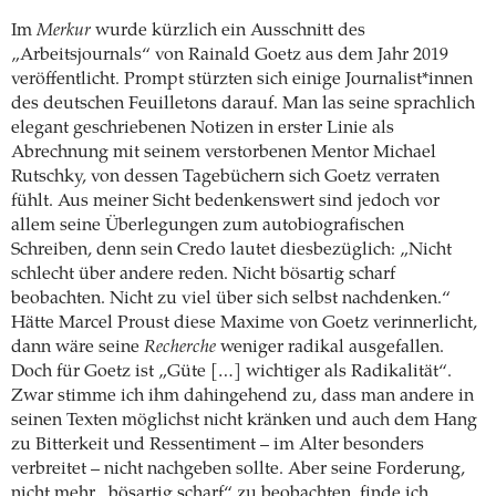
Im
Merkur
wurde kürzlich ein Ausschnitt des
„Arbeitsjournals“ von Rainald Goetz aus dem Jahr 2019
veröffentlicht. Prompt stürzten sich einige Journalist*innen
des deutschen Feuilletons darauf. Man las seine sprachlich
elegant geschriebenen Notizen in erster Linie als
Abrechnung mit seinem verstorbenen Mentor Michael
Rutschky, von dessen Tagebüchern sich Goetz verraten
fühlt. Aus meiner Sicht bedenkenswert sind jedoch vor
allem seine Überlegungen zum autobiografischen
Schreiben, denn sein Credo lautet diesbezüglich: „Nicht
schlecht über andere reden. Nicht bösartig scharf
beobachten. Nicht zu viel über sich selbst nachdenken.“
Hätte Marcel Proust diese Maxime von Goetz verinnerlicht,
dann wäre seine
Recherche
weniger radikal ausgefallen.
Doch für Goetz ist „Güte […] wichtiger als Radikalität“.
Zwar stimme ich ihm dahingehend zu, dass man andere in
seinen Texten möglichst nicht kränken und auch dem Hang
zu Bitterkeit und Ressentiment – im Alter besonders
verbreitet – nicht nachgeben sollte. Aber seine Forderung,
nicht mehr „bösartig scharf“ zu beobachten, finde ich