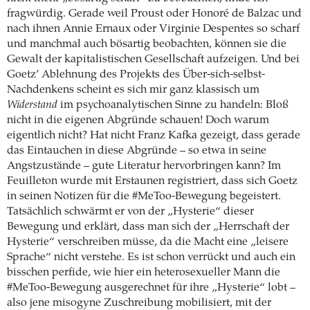
fragwürdig. Gerade weil Proust oder Honoré de Balzac und
nach ihnen Annie Ernaux oder Virginie Despentes so scharf
und manchmal auch bösartig beobachten, können sie die
Gewalt der kapitalistischen Gesellschaft aufzeigen. Und bei
Goetz’ Ablehnung des Projekts des Über-sich-selbst-
Nachdenkens scheint es sich mir ganz klassisch um
Widerstand
im psychoanalytischen Sinne zu handeln: Bloß
nicht in die eigenen Abgründe schauen! Doch warum
eigentlich nicht? Hat nicht Franz Kafka gezeigt, dass gerade
das Eintauchen in diese Abgründe – so etwa in seine
Angstzustände – gute Literatur hervorbringen kann? Im
Feuilleton wurde mit Erstaunen registriert, dass sich Goetz
in seinen Notizen für die #MeToo-Bewegung begeistert.
Tatsächlich schwärmt er von der „Hysterie“ dieser
Bewegung und erklärt, dass man sich der „Herrschaft der
Hysterie“ verschreiben müsse, da die Macht eine „leisere
Sprache“ nicht verstehe. Es ist schon verrückt und auch ein
bisschen perfide, wie hier ein heterosexueller Mann die
#MeToo-Bewegung ausgerechnet für ihre „Hysterie“ lobt –
also jene misogyne Zuschreibung mobilisiert, mit der