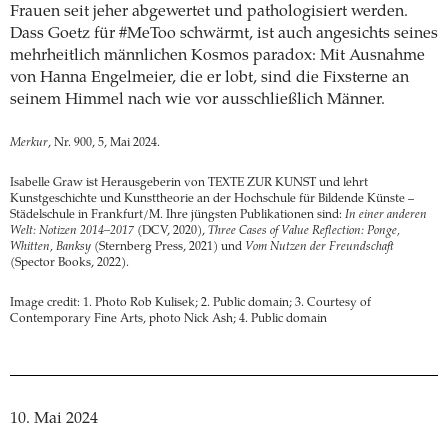
Frauen seit jeher abgewertet und pathologisiert werden.
Dass Goetz für #MeToo schwärmt, ist auch angesichts seines
mehrheitlich männlichen Kosmos paradox: Mit Ausnahme
von Hanna Engelmeier, die er lobt, sind die Fixsterne an
seinem Himmel nach wie vor ausschließlich Männer.
Merkur
, Nr. 900, 5, Mai 2024.
Isabelle Graw ist Herausgeberin von TEXTE ZUR KUNST und lehrt
Kunstgeschichte und Kunsttheorie an der Hochschule für Bildende Künste –
Städelschule in Frankfurt/M. Ihre jüngsten Publikationen sind:
In einer anderen
Welt: Notizen 2014–2017
(DCV, 2020),
Three Cases of Value Reflection: Ponge,
Whitten, Banksy
(Sternberg Press, 2021) und
Vom Nutzen der Freundschaft
(Spector Books, 2022).
Image credit: 1. Photo Rob Kulisek; 2. Public domain; 3. Courtesy of
Contemporary Fine Arts, photo Nick Ash; 4. Public domain
10. Mai 2024