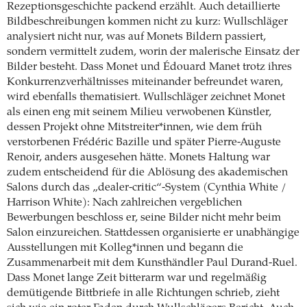
Rezeptionsgeschichte packend erzählt. Auch detaillierte
Bildbeschreibungen kommen nicht zu kurz: Wullschläger
analysiert nicht nur, was auf Monets Bildern passiert,
sondern vermittelt zudem, worin der malerische Einsatz der
Bilder besteht. Dass Monet und Édouard Manet trotz ihres
Konkurrenzverhältnisses miteinander befreundet waren,
wird ebenfalls thematisiert. Wullschläger zeichnet Monet
als einen eng mit seinem Milieu verwobenen Künstler,
dessen Projekt ohne Mitstreiter*innen, wie dem früh
verstorbenen Frédéric Bazille und später Pierre-Auguste
Renoir, anders ausgesehen hätte. Monets Haltung war
zudem entscheidend für die Ablösung des akademischen
Salons durch das „dealer-critic“-System (Cynthia White /
Harrison White): Nach zahlreichen vergeblichen
Bewerbungen beschloss er, seine Bilder nicht mehr beim
Salon einzureichen. Stattdessen organisierte er unabhängige
Ausstellungen mit Kolleg*innen und begann die
Zusammenarbeit mit dem Kunsthändler Paul Durand-Ruel.
Dass Monet lange Zeit bitterarm war und regelmäßig
demütigende Bittbriefe in alle Richtungen schrieb, zieht