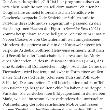
Der Ausstellungstitel „Gift“ ist hier programmatisch zu
verstehen. Mithilfe von visuell dominanten Schleifen hat
Douglas ihre zumeist fotorealistischen Gemälde wie
Geschenke verpackt. Jede Schleife ist farblich auf die
Farbtöne ihres Bildmotivs abgestimmt – passend zu den
flaschengrünen Haaren der Figur in
Sapphire Eyes
(2024)
kommt beispielsweise eine hellgrüne Schleife zum Einsatz.
Neben Close-ups von Gesichtern mit weit aufgerissenen
Mündern, die entfernt an die in der Kunstwelt eigentlich
verpönte Ästhetik Gottfried Helnweins erinnern, trifft man
auf Seestücke oder Landschaften, so etwa auf das Motiv
eines blühenden Feldes in
Blossoms & Blossoms
(2024), das
eine Schleife mit Dollarzeichen „trägt“. Auch das Genre der
Tiermalerei wird bedient, und zwar in Form einer weißen
Katze (mit rosa Schleife) oder einer Kuh (mit Polkadot-
Schleife). Die aus steifem Textil bestehenden und zum Teil
von Balenciaga hergestellten Schleifen haben eine doppelte
Funktion: Sie verdecken den Bildgegenstand in demselben
Maße, wie sie ihn schmücken; verhindern die unverstellte
Wahrnehmung der fotorealistischen Motive und lassen
keinen Zweifel an der Warenform des gemalten Bildes. Die