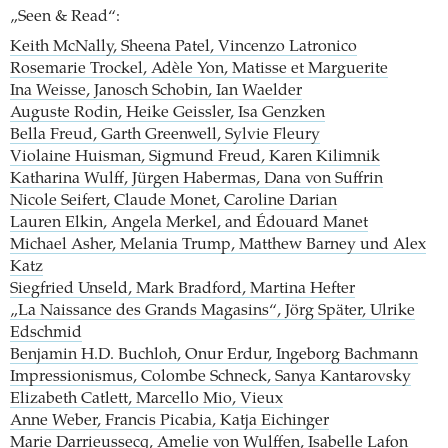
„Seen & Read“:
Keith McNally, Sheena Patel, Vincenzo Latronico
Rosemarie Trockel, Adèle Yon, Matisse et Marguerite
Ina Weisse, Janosch Schobin, Ian Waelder
Auguste Rodin, Heike Geissler, Isa Genzken
Bella Freud, Garth Greenwell, Sylvie Fleury
Violaine Huisman, Sigmund Freud, Karen Kilimnik
Katharina Wulff, Jürgen Habermas, Dana von Suffrin
Nicole Seifert, Claude Monet, Caroline Darian
Lauren Elkin, Angela Merkel, and Édouard Manet
Michael Asher, Melania Trump, Matthew Barney und Alex
Katz
Siegfried Unseld, Mark Bradford, Martina Hefter
„La Naissance des Grands Magasins“, Jörg Später, Ulrike
Edschmid
Benjamin H.D. Buchloh, Onur Erdur, Ingeborg Bachmann
Impressionismus, Colombe Schneck, Sanya Kantarovsky
Elizabeth Catlett, Marcello Mio, Vieux
Anne Weber, Francis Picabia, Katja Eichinger
Marie Darrieussecq, Amelie von Wulffen, Isabelle Lafon