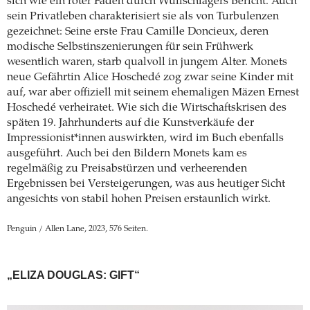
sich wie ein roter Faden durch Wullschlägers Bericht. Auch
sein Privatleben charakterisiert sie als von Turbulenzen
gezeichnet: Seine erste Frau Camille Doncieux, deren
modische Selbstinszenierungen für sein Frühwerk
wesentlich waren, starb qualvoll in jungem Alter. Monets
neue Gefährtin Alice Hoschedé zog zwar seine Kinder mit
auf, war aber offiziell mit seinem ehemaligen Mäzen Ernest
Hoschedé verheiratet. Wie sich die Wirtschaftskrisen des
späten 19. Jahrhunderts auf die Kunstverkäufe der
Impressionist*innen auswirkten, wird im Buch ebenfalls
ausgeführt. Auch bei den Bildern Monets kam es
regelmäßig zu Preisabstürzen und verheerenden
Ergebnissen bei Versteigerungen, was aus heutiger Sicht
angesichts von stabil hohen Preisen erstaunlich wirkt.
Penguin / Allen Lane, 2023, 576 Seiten.
„ELIZA DOUGLAS: GIFT“