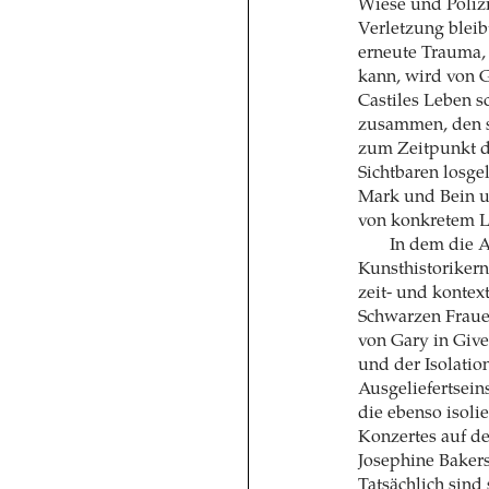
Wiese und Poliz
Verletzung bleib
erneute Trauma,
kann, wird von 
Castiles Leben s
zusammen, den si
zum Zeitpunkt de
Sichtbaren losge
Mark und Bein un
von konkretem L
In dem die 
Kunsthistorikern
zeit- und kontex
Schwarzen Frauen
von Gary in Give
und der Isolati
Ausgeliefertsein
die ebenso isoli
Konzertes auf d
Josephine Baker
Tatsächlich sind