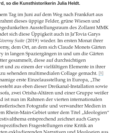
d, so die Kunsthistorikerin Julia Heldt.
inem Tag im Juni auf dem Weg nach Frankfurt aus
 rahmt dieses üppige Felder, grüne Wiesen und
abgedunkelten Ausstellungsraum des Zollamt MMK
et sich diese Üppigkeit auch in Ja’Tovia Garys
iverny Suite
(2019) wieder. Im ersten Monat ihrer
verny, dem Ort, an dem sich Claude Monets Gärten
ry in langen Spaziergängen in und um die Gärten
ter gesammelt, diese auf durchsichtigen
ert und zu einem der vielfältigen Elemente in ihrer
t zu sehenden multimedialen Collage gemacht.
[1]
namige erste Einzelausstellung in Europa, „The
besteht aus eben dieser Dreikanal-Installation sowie
sofa, zwei Orisha-Altären und einer Gruppe weißer
 ist nun im Rahmen der vierten internationalen
nstlerischen Fotografie und verwandter Medien in
em Rhein-Main-Gebiet unter dem Titel „Ideologien“
estivalthema entsprechend zeichnet auch Garys
mspezifischen Fragestellungen eine Kritik an
gten exkludierenden Narrativen und Ideologien aus.