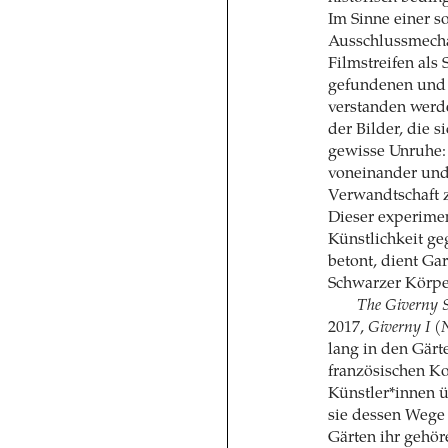
Im Sinne einer s
Ausschlussmecha
Filmstreifen als
gefundenen und 
verstanden werd
der Bilder, die 
gewisse Unruhe: 
voneinander und
Verwandtschaft z
Dieser experime
Künstlichkeit g
betont, dient Gar
Schwarzer Körper
The Giverny S
2017,
Giverny I (N
lang in den Gärt
französischen K
Künstler*innen ü
sie dessen Wege
Gärten ihr gehöre