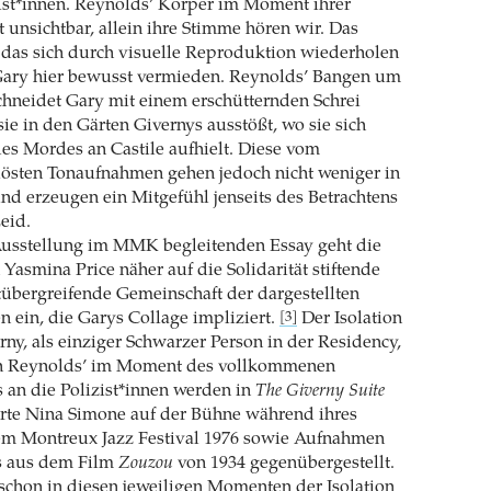
ist*innen. Reynolds’ Körper im Moment ihrer
t unsichtbar, allein ihre Stimme hören wir. Das
 das sich durch visuelle Reproduktion wiederholen
Gary hier bewusst vermieden. Reynolds’ Bangen um
chneidet Gary mit einem erschütternden Schrei
e in den Gärten Givernys ausstößt, wo sie sich
s Mordes an Castile aufhielt. Diese vom
lösten Tonaufnahmen gehen jedoch nicht weniger in
d erzeugen ein Mitgefühl jenseits des Betrachtens
eid.
Ausstellung im MMK begleitenden Essay geht die
 Yasmina Price näher auf die Solidarität stiftende
tübergreifende Gemeinschaft der dargestellten
 ein, die Garys Collage impliziert.
Der Isolation
[3]
rny, als einziger Schwarzer Person in der Residency,
on Reynolds’ im Moment des vollkommenen
s an die Polizist*innen werden in
The Giverny Suite
erte Nina Simone auf der Bühne während ihres
em Montreux Jazz Festival 1976 sowie Aufnahmen
s aus dem Film
Zouzou
von 1934 gegenübergestellt.
 schon in diesen jeweiligen Momenten der Isolation