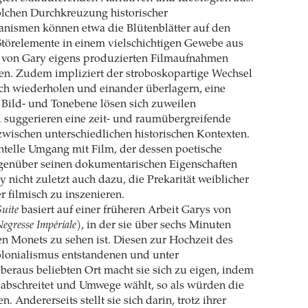
olchen Durchkreuzung historischer
nismen können etwa die Blütenblätter auf den
 Störelemente in einem vielschichtigen Gewebe aus
von Gary eigens produzierten Filmaufnahmen
en. Zudem impliziert der stroboskopartige Wechsel
sich wiederholen und einander überlagern, eine
Bild- und Tonebene lösen sich zuweilen
 suggerieren eine zeit- und raumübergreifende
wischen unterschiedlichen historischen Kontexten.
ntelle Umgang mit Film, der dessen poetische
egenüber seinen dokumentarischen Eigenschaften
y nicht zuletzt auch dazu, die Prekarität weiblicher
 filmisch zu inszenieren.
uite
basiert auf einer früheren Arbeit Garys von
egresse Impériale)
, in der sie über sechs Minuten
en Monets zu sehen ist. Diesen zur Hochzeit des
olonialismus entstandenen und unter
beraus beliebten Ort macht sie sich zu eigen, indem
 abschreitet und Umwege wählt, so als würden die
n. Andererseits stellt sie sich darin, trotz ihrer