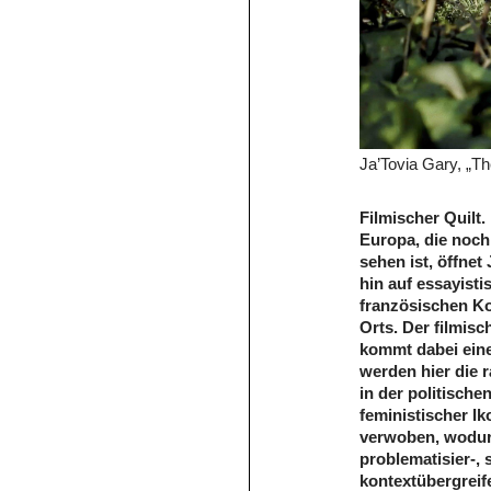
Ja’Tovia Gary, „The
Filmischer Quilt. 
Europa, die noch
sehen ist, öffne
hin auf essayist
französischen Ko
Orts. Der filmis
kommt dabei eine
werden hier die 
in der politisc
feministischer I
verwoben, wodurc
problematisier-, 
kontextübergreif