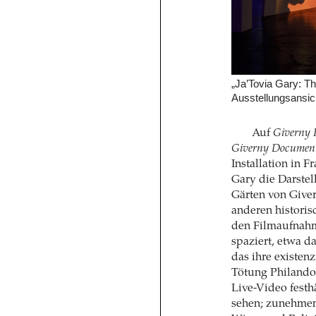
„Ja’Tovia Gary: T
Ausstellungsansic
Auf
Giverny 
Giverny Document
Installation in F
Gary die Darstel
Gärten von Give
anderen histori
den Filmaufnahm
spaziert, etwa 
das ihre existe
Tötung Philando 
Live-Video festh
sehen; zunehmen