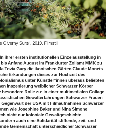
 Giverny Suite“, 2019, Filmstill
In ihrer ersten institutionellen Einzelausstellung in
 bis Anfang August im Frankfurter Zollamt MMK zu
t Ja’Tovia Gary die ikonischen Gärten Claude Monets
ische Erkundungen dieses zur Hochzeit des
lonialismus unter Künstler*innen überaus beliebten
chen Inszenierung weiblicher Schwarzer Körper
 besondere Rolle zu: In einer multimedialen Collage
rassistischen Gewalterfahrungen Schwarzer Frauen
hen Gegenwart der USA mit Filmaufnahmen Schwarzer
konen wie Josephine Baker und Nina Simone
h nicht nur koloniale Gewaltgeschichte
sondern auch eine Solidarität stiftende, zeit- und
ende Gemeinschaft unterschiedlicher Schwarzer