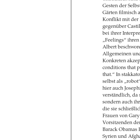
Gesten der Selbs
Gärten filmisch 
Konflikt mit der
gegenüber Castil
bei ihrer Interp
„Feelings“ ihren
Albert beschwor
Allgemeinen und
Konkreten akzept
conditions that 
that.“ In stakka
selbst als „robot
hier auch Joseph
verständlich, da 
sondern auch ihr
die sie schließl
Frauen von Gar
Vorsitzenden der
Barack Obamas P
Syrien und Afgha