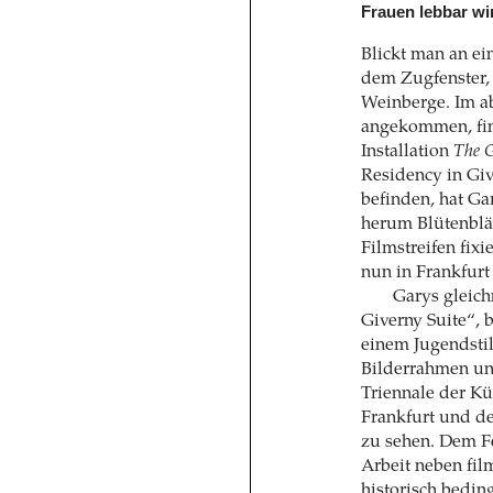
Frauen lebbar wir
Blickt man an e
dem Zugfenster,
Weinberge. Im 
angekommen, find
Installation
The G
Residency in Gi
befinden, hat Ga
herum Blütenblät
Filmstreifen fixi
nun in Frankfur
Garys gleich
Giverny Suite“, 
einem Jugendstil
Bilderrahmen und
Triennale der Kü
Frankfurt und d
zu sehen. Dem F
Arbeit neben fil
historisch bedin