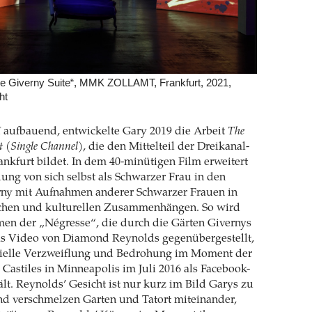
he Giverny Suite“, MMK ZOLLAMT, Frankfurt, 2021,
ht
I
aufbauend, entwickelte Gary 2019 die Arbeit
The
 (Single Channel)
, die den Mittelteil der Dreikanal-
rankfurt bildet. In dem 40-minütigen Film erweitert
lung von sich selbst als Schwarzer Frau in den
rny mit Aufnahmen anderer Schwarzer Frauen in
schen und kulturellen Zusammenhängen. So wird
en der „Négresse“, die durch die Gärten Givernys
das Video von Diamond Reynolds gegenübergestellt,
nzielle Verzweiflung und Bedrohung im Moment der
Castiles in Minneapolis im Juli 2016 als Facebook-
ält. Reynolds’ Gesicht ist nur kurz im Bild Garys zu
d verschmelzen Garten und Tatort miteinander,