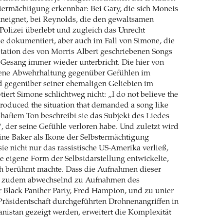
termächtigung erkennbar: Bei Gary, die sich Monets
aneignet, bei Reynolds, die den gewaltsamen
 Polizei überlebt und zugleich das Unrecht
e dokumentiert, aber auch im Fall von Simone, die
retation des von Morris Albert geschriebenen Songs
 Gesang immer wieder unterbricht. Die hier von
ene Abwehrhaltung gegenüber Gefühlen im
 gegenüber seiner ehemaligen Geliebten im
iert Simone schlichtweg nicht: „I do not believe the
produced the situation that demanded a song like
tohaftem Ton beschreibt sie das Subjekt des Liedes
“, der seine Gefühle verloren habe. Und zuletzt wird
ine Baker als Ikone der Selbstermächtigung
sie nicht nur das rassistische US-Amerika verließ,
e eigene Form der Selbstdarstellung entwickelte,
ich berühmt machte. Dass die Aufnahmen dieser
y zudem abwechselnd zu Aufnahmen des
 Black Panther Party, Fred Hampton, und zu unter
räsidentschaft durchgeführten Drohnenangriffen in
nistan gezeigt werden, erweitert die Komplexität