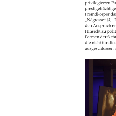
privilegierten Po
prestigeträchtig
Fremdkörper dar,
„Négresse“
. 
[2]
den Anspruch erk
Hinsicht zu polit
Formen der Sicht
die nicht für di
ausgeschlossen 