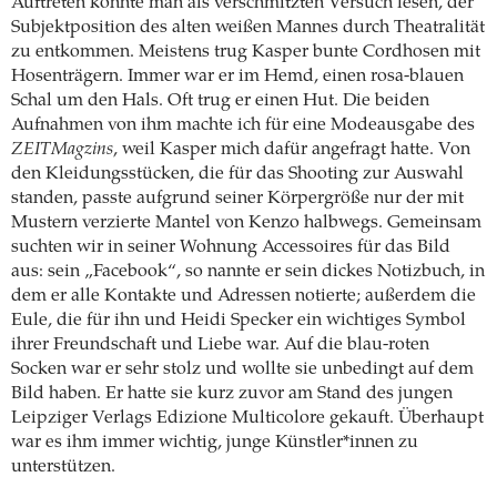
Auftreten könnte man als verschmitzten Versuch lesen, der
Subjektposition des alten weißen Mannes durch Theatralität
zu entkommen. Meistens trug Kasper bunte Cordhosen mit
Hosenträgern. Immer war er im Hemd, einen rosa-blauen
Schal um den Hals. Oft trug er einen Hut. Die beiden
Aufnahmen von ihm machte ich für eine Modeausgabe des
ZEITMagzins
, weil Kasper mich dafür angefragt hatte. Von
den Kleidungsstücken, die für das Shooting zur Auswahl
standen, passte aufgrund seiner Körpergröße nur der mit
Mustern verzierte Mantel von Kenzo halbwegs. Gemeinsam
suchten wir in seiner Wohnung Accessoires für das Bild
aus: sein „Facebook“, so nannte er sein dickes Notizbuch, in
dem er alle Kontakte und Adressen notierte; außerdem die
Eule, die für ihn und Heidi Specker ein wichtiges Symbol
ihrer Freundschaft und Liebe war. Auf die blau-roten
Socken war er sehr stolz und wollte sie unbedingt auf dem
Bild haben. Er hatte sie kurz zuvor am Stand des jungen
Leipziger Verlags Edizione Multicolore gekauft. Überhaupt
war es ihm immer wichtig, junge Künstler*innen zu
unterstützen.