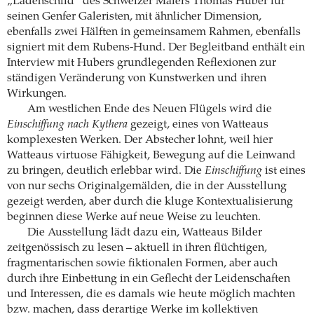
„Ladenschild“ des Schweizer Malers Thomas Huber für
seinen Genfer Galeristen, mit ähnlicher Dimension,
ebenfalls zwei Hälften in gemeinsamem Rahmen, ebenfalls
signiert mit dem Rubens-Hund. Der Begleitband enthält ein
Interview mit Hubers grundlegenden Reflexionen zur
ständigen Veränderung von Kunstwerken und ihren
Wirkungen.
Am westlichen Ende des Neuen Flügels wird die
Einschiffung nach Kythera
gezeigt, eines von Watteaus
komplexesten Werken. Der Abstecher lohnt, weil hier
Watteaus virtuose Fähigkeit, Bewegung auf die Leinwand
zu bringen, deutlich erlebbar wird. Die
Einschiffung
ist eines
von nur sechs Originalgemälden, die in der Ausstellung
gezeigt werden, aber durch die kluge Kontextualisierung
beginnen diese Werke auf neue Weise zu leuchten.
Die Ausstellung lädt dazu ein, Watteaus Bilder
zeitgenössisch zu lesen – aktuell in ihren flüchtigen,
fragmentarischen sowie fiktionalen Formen, aber auch
durch ihre Einbettung in ein Geflecht der Leidenschaften
und Interessen, die es damals wie heute möglich machten
bzw. machen, dass derartige Werke im kollektiven