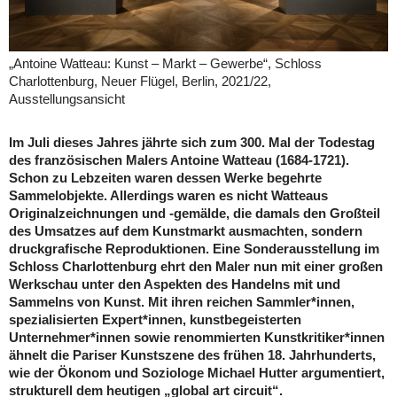
„Antoine Watteau: Kunst – Markt – Gewerbe“, Schloss
Charlottenburg, Neuer Flügel, Berlin, 2021/22,
Ausstellungsansicht
Im Juli dieses Jahres jährte sich zum 300. Mal der Todestag
des französischen Malers Antoine Watteau (1684-1721).
Schon zu Lebzeiten waren dessen Werke begehrte
Sammelobjekte. Allerdings waren es nicht Watteaus
Originalzeichnungen und -gemälde, die damals den Großteil
des Umsatzes auf dem Kunstmarkt ausmachten, sondern
druckgrafische Reproduktionen. Eine Sonderausstellung im
Schloss Charlottenburg ehrt den Maler nun mit einer großen
Werkschau unter den Aspekten des Handelns mit und
Sammelns von Kunst. Mit ihren reichen Sammler*innen,
spezialisierten Expert*innen, kunstbegeisterten
Unternehmer*innen sowie renommierten Kunstkritiker*innen
ähnelt die Pariser Kunstszene des frühen 18. Jahrhunderts,
wie der Ökonom und Soziologe Michael Hutter argumentiert,
strukturell dem heutigen „global art circuit“.