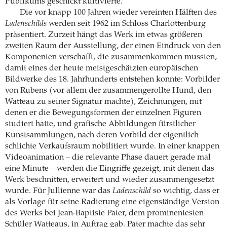
Publikums geschickt kultivierte.
Die vor knapp 100 Jahren wieder vereinten Hälften des
Ladenschilds
werden seit 1962 im Schloss Charlottenburg
präsentiert. Zurzeit hängt das Werk im etwas größeren
zweiten Raum der Ausstellung, der einen Eindruck von den
Komponenten verschafft, die zusammenkommen mussten,
damit eines der heute meistgeschätzten europäischen
Bildwerke des 18. Jahrhunderts entstehen konnte: Vorbilder
von Rubens (vor allem der zusammengerollte Hund, den
Watteau zu seiner Signatur machte), Zeichnungen, mit
denen er die Bewegungsformen der einzelnen Figuren
studiert hatte, und grafische Abbildungen fürstlicher
Kunstsammlungen, nach deren Vorbild der eigentlich
schlichte Verkaufsraum nobilitiert wurde. In einer knappen
Videoanimation – die relevante Phase dauert gerade mal
eine Minute – werden die Eingriffe gezeigt, mit denen das
Werk beschnitten, erweitert und wieder zusammengesetzt
wurde. Für Jullienne war das
Ladenschild
so wichtig, dass er
als Vorlage für seine Radierung eine eigenständige Version
des Werks bei Jean-Baptiste Pater, dem prominentesten
Schüler Watteaus, in Auftrag gab. Pater machte das sehr