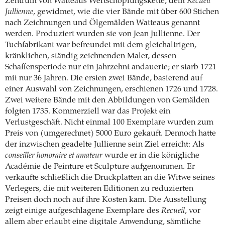
Zentrum von Watteaus Wertschöpfungskette, dem
Recueil
Jullienne
, gewidmet, wie die vier Bände mit über 600 Stichen
nach Zeichnungen und Ölgemälden Watteaus genannt
werden. Produziert wurden sie von Jean Jullienne. Der
Tuchfabrikant war befreundet mit dem gleichaltrigen,
kränklichen, ständig zeichnenden Maler, dessen
Schaffensperiode nur ein Jahrzehnt andauerte; er starb 1721
mit nur 36 Jahren. Die ersten zwei Bände, basierend auf
einer Auswahl von Zeichnungen, erschienen 1726 und 1728.
Zwei weitere Bände mit den Abbildungen von Gemälden
folgten 1735. Kommerziell war das Projekt ein
Verlustgeschäft. Nicht einmal 100 Exemplare wurden zum
Preis von (umgerechnet) 5000 Euro gekauft. Dennoch hatte
der inzwischen geadelte Jullienne sein Ziel erreicht: Als
conseiller honoraire et amateur
wurde er in die königliche
Académie de Peinture et Sculpture aufgenommen. Er
verkaufte schließlich die Druckplatten an die Witwe seines
Verlegers, die mit weiteren Editionen zu reduzierten
Preisen doch noch auf ihre Kosten kam. Die Ausstellung
zeigt einige aufgeschlagene Exemplare des
Recueil
, vor
allem aber erlaubt eine digitale Anwendung, sämtliche