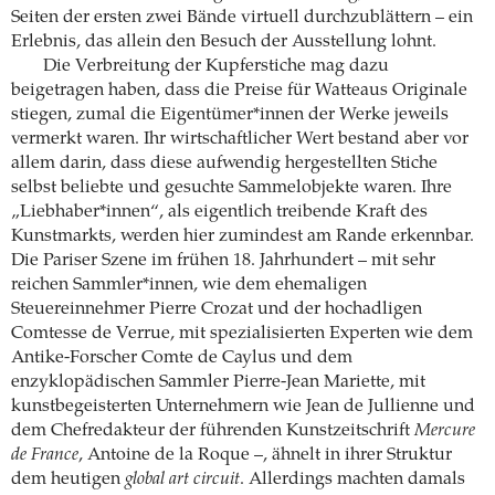
Seiten der ersten zwei Bände virtuell durchzublättern – ein
Erlebnis, das allein den Besuch der Ausstellung lohnt.
Die Verbreitung der Kupferstiche mag dazu
beigetragen haben, dass die Preise für Watteaus Originale
stiegen, zumal die Eigentümer*innen der Werke jeweils
vermerkt waren. Ihr wirtschaftlicher Wert bestand aber vor
allem darin, dass diese aufwendig hergestellten Stiche
selbst beliebte und gesuchte Sammelobjekte waren. Ihre
„Liebhaber*innen“, als eigentlich treibende Kraft des
Kunstmarkts, werden hier zumindest am Rande erkennbar.
Die Pariser Szene im frühen 18. Jahrhundert – mit sehr
reichen Sammler*innen, wie dem ehemaligen
Steuereinnehmer Pierre Crozat und der hochadligen
Comtesse de Verrue, mit spezialisierten Experten wie dem
Antike-Forscher Comte de Caylus und dem
enzyklopädischen Sammler Pierre-Jean Mariette, mit
kunstbegeisterten Unternehmern wie Jean de Jullienne und
dem Chefredakteur der führenden Kunstzeitschrift
Mercure
de France
, Antoine de la Roque –, ähnelt in ihrer Struktur
dem heutigen
global art circuit
. Allerdings machten damals