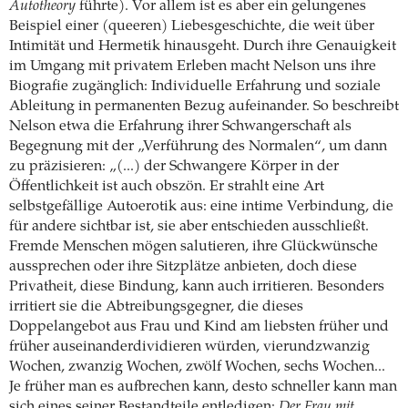
Autotheory
führte). Vor allem ist es aber ein gelungenes
Beispiel einer (queeren) Liebesgeschichte, die weit über
Intimität und Hermetik hinausgeht. Durch ihre Genauigkeit
im Umgang mit privatem Erleben macht Nelson uns ihre
Biografie zugänglich: Individuelle Erfahrung und soziale
Ableitung in permanenten Bezug aufeinander. So beschreibt
Nelson etwa die Erfahrung ihrer Schwangerschaft als
Begegnung mit der „Verführung des Normalen“, um dann
zu präzisieren: „(...) der Schwangere Körper in der
Öffentlichkeit ist auch obszön. Er strahlt eine Art
selbstgefällige Autoerotik aus: eine intime Verbindung, die
für andere sichtbar ist, sie aber entschieden ausschließt.
Fremde Menschen mögen salutieren, ihre Glückwünsche
aussprechen oder ihre Sitzplätze anbieten, doch diese
Privatheit, diese Bindung, kann auch irritieren. Besonders
irritiert sie die Abtreibungsgegner, die dieses
Doppelangebot aus Frau und Kind am liebsten früher und
früher auseinanderdividieren würden, vierundzwanzig
Wochen, zwanzig Wochen, zwölf Wochen, sechs Wochen...
Je früher man es aufbrechen kann, desto schneller kann man
sich eines seiner Bestandteile entledigen:
Der Frau mit