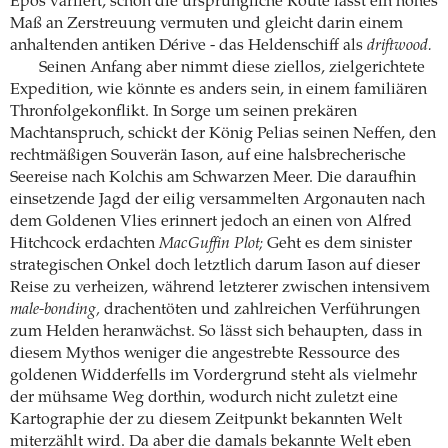
Epos variiert, schon die ursprüngliche Route lässt ein hohes
Maß an Zerstreuung vermuten und gleicht darin einem
anhaltenden antiken Dérive - das Heldenschiff als
driftwood.
Seinen Anfang aber nimmt diese ziellos, zielgerichtete
Expedition, wie könnte es anders sein, in einem familiären
Thronfolgekonflikt. In Sorge um seinen prekären
Machtanspruch, schickt der König Pelias seinen Neffen, den
rechtmäßigen Souverän Iason, auf eine halsbrecherische
Seereise nach Kolchis am Schwarzen Meer. Die daraufhin
einsetzende Jagd der eilig versammelten Argonauten nach
dem Goldenen Vlies erinnert jedoch an einen von Alfred
Hitchcock erdachten
MacGuffin Plot;
Geht es dem sinister
strategischen Onkel doch letztlich darum Iason auf dieser
Reise zu verheizen, während letzterer zwischen intensivem
male-bonding,
drachentöten und zahlreichen Verführungen
zum Helden heranwächst. So lässt sich behaupten, dass in
diesem Mythos weniger die angestrebte Ressource des
goldenen Widderfells im Vordergrund steht als vielmehr
der mühsame Weg dorthin, wodurch nicht zuletzt eine
Kartographie der zu diesem Zeitpunkt bekannten Welt
miterzählt wird. Da aber die damals bekannte Welt eben