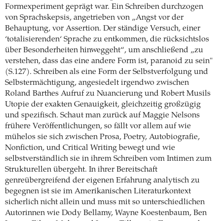
Formexperiment geprägt war. Ein Schreiben durchzogen
von Sprachskepsis, angetrieben von „Angst vor der
Behauptung, vor Assertion. Der ständige Versuch, einer
‘totalisierenden‘ Sprache zu entkommen, die rücksichtslos
über Besonderheiten hinweggeht“, um anschließend „zu
verstehen, dass das eine andere Form ist, paranoid zu sein"
(S.127). Schreiben als eine Form der Selbstverfolgung und
Selbstermächtigung, angesiedelt irgendwo zwischen
Roland Barthes Aufruf zu Nuancierung und Robert Musils
Utopie der exakten Genauigkeit, gleichzeitig großzügig
und spezifisch. Schaut man zurück auf Maggie Nelsons
frühere Veröffentlichungen, so fällt vor allem auf wie
mühelos sie sich zwischen Prosa, Poetry, Autobiografie,
Nonfiction, und Critical Writing bewegt und wie
selbstverständlich sie in ihrem Schreiben vom Intimen zum
Strukturellen übergeht. In ihrer Bereitschaft
genreübergreifend der eigenen Erfahrung analytisch zu
begegnen ist sie im Amerikanischen Literaturkontext
sicherlich nicht allein und muss mit so unterschiedlichen
Autorinnen wie Dody Bellamy, Wayne Koestenbaum, Ben