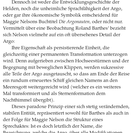
Dennoch ist weder die Entwicklungsgeschichte der
Helden, noch die unheimliche Sprachfähigkeit der Argo,
oder gar ihre ökonomische Symbolik entscheidend für
Maggie Nelsons Buchtitel
Die Argonauten,
oder nicht nur.
Vermittelt über eine Beobachtung Roland Barthes’ bezieht
sich Nelson vielmehr auf ein oft übersehenes Detail der
Argo:
Ihre Eigenschaft als persistierende Einheit, die
gleichzeitig einer permanenten Transformation unterzogen
wird. Denn aufgerieben zwischen Hochseestürmen und der
Begegnung mit beweglichen Klippen, werden sukzessive
alle Teile der Argo ausgetauscht, so dass am Ende der Reise
ein rundum erneuertes Schiff gleichen Namens an den
Meeresgott weitergereicht wird (welcher es ein weiteres
Mal transformiert und als Sternenformation dem
Nachthimmel übergibt).
Dieses paradoxe Prinzip einer sich stetig verändernden,
stabilen Entität, repräsentiert sowohl für Barthes als auch in
der Folge für Maggie Nelson die Struktur eines
Sprechaktes: Ist es doch letztlich der Name, die
Bezeichnung, welche die Argo, über alle Modifikationen