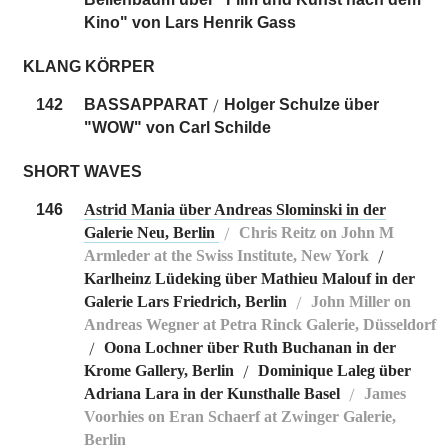
Kino" von Lars Henrik Gass
KLANG KÖRPER
142
BASSAPPARAT
Holger Schulze über
/
"WOW" von Carl Schilde
SHORT WAVES
146
Astrid Mania über Andreas Slominski in der
Galerie Neu, Berlin
Chris Reitz on John M
/
Armleder at the Swiss Institute, New York
/
Karlheinz Lüdeking über Mathieu Malouf in der
Galerie Lars Friedrich, Berlin
John Miller on
/
Andreas Wegner at Petra Rinck Galerie, Düsseldorf
Oona Lochner über Ruth Buchanan in der
/
Krome Gallery, Berlin
Dominique Laleg über
/
Adriana Lara in der Kunsthalle Basel
James
/
Voorhies on Eran Schaerf at Zwinger Galerie,
Berlin