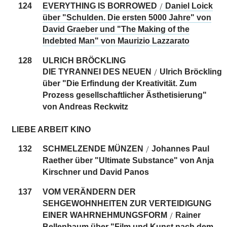
124
EVERYTHING IS BORROWED
Daniel Loick
/
über "Schulden. Die ersten 5000 Jahre" von
David Graeber und "The Making of the
Indebted Man" von Maurizio Lazzarato
128
ULRICH BRÖCKLING
DIE TYRANNEI DES NEUEN
Ulrich Bröckling
/
über "Die Erfindung der Kreativität. Zum
Prozess gesellschaftlicher Ästhetisierung"
von Andreas Reckwitz
LIEBE ARBEIT KINO
132
SCHMELZENDE MÜNZEN
Johannes Paul
/
Raether über "Ultimate Substance" von Anja
Kirschner und David Panos
137
VOM VERÄNDERN DER
SEHGEWOHNHEITEN ZUR VERTEIDIGUNG
EINER WAHRNEHMUNGSFORM
Rainer
/
Bellenbaum über "Film und Kunst nach dem