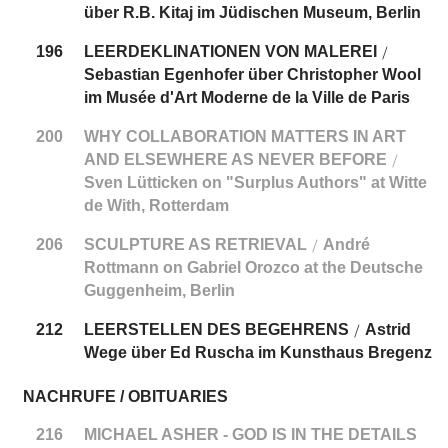
über R.B. Kitaj im Jüdischen Museum, Berlin
196
LEERDEKLINATIONEN VON MALEREI
/
Sebastian Egenhofer über Christopher Wool
im Musée d'Art Moderne de la Ville de Paris
200
WHY COLLABORATION MATTERS IN ART
AND ELSEWHERE AS NEVER BEFORE
/
Sven Lütticken on "Surplus Authors" at Witte
de With, Rotterdam
206
SCULPTURE AS RETRIEVAL
André
/
Rottmann on Gabriel Orozco at the Deutsche
Guggenheim, Berlin
212
LEERSTELLEN DES BEGEHRENS
Astrid
/
Wege über Ed Ruscha im Kunsthaus Bregenz
NACHRUFE / OBITUARIES
216
MICHAEL ASHER - GOD IS IN THE DETAILS