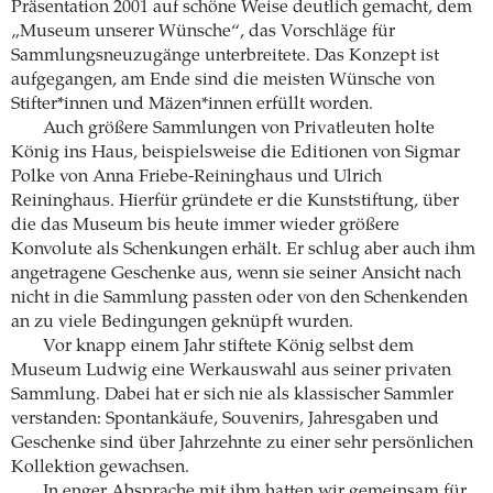
Präsentation 2001 auf schöne Weise deutlich gemacht, dem
„Museum unserer Wünsche“, das Vorschläge für
Sammlungsneuzugänge unterbreitete. Das Konzept ist
aufgegangen, am Ende sind die meisten Wünsche von
Stifter*innen und Mäzen*innen erfüllt worden.
Auch größere Sammlungen von Privatleuten holte
König ins Haus, beispielsweise die Editionen von Sigmar
Polke von Anna Friebe-Reininghaus und Ulrich
Reininghaus. Hierfür gründete er die Kunststiftung, über
die das Museum bis heute immer wieder größere
Konvolute als Schenkungen erhält. Er schlug aber auch ihm
angetragene Geschenke aus, wenn sie seiner Ansicht nach
nicht in die Sammlung passten oder von den Schenkenden
an zu viele Bedingungen geknüpft wurden.
Vor knapp einem Jahr stiftete König selbst dem
Museum Ludwig eine Werkauswahl aus seiner privaten
Sammlung. Dabei hat er sich nie als klassischer Sammler
verstanden: Spontankäufe, Souvenirs, Jahresgaben und
Geschenke sind über Jahrzehnte zu einer sehr persönlichen
Kollektion gewachsen.
In enger Absprache mit ihm hatten wir gemeinsam für