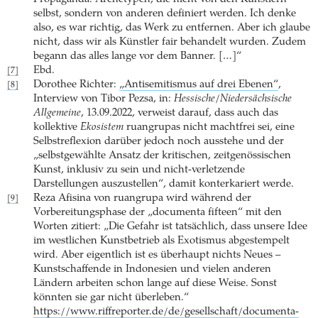
selbst, sondern von anderen definiert werden. Ich denke
also, es war richtig, das Werk zu entfernen. Aber ich glaube
nicht, dass wir als Künstler fair behandelt wurden. Zudem
begann das alles lange vor dem Banner. […]“
Ebd.
[7]
Dorothee Richter:
„Antisemitismus auf drei Ebenen“
,
[8]
Interview von Tibor Pezsa, in:
Hessische/Niedersächsische
Allgemeine
, 13.09.2022, verweist darauf, dass auch das
kollektive
Ekosistem
ruangrupas nicht machtfrei sei, eine
Selbstreflexion darüber jedoch noch ausstehe und der
„selbstgewählte Ansatz der kritischen, zeitgenössischen
Kunst, inklusiv zu sein und nicht-verletzende
Darstellungen auszustellen“, damit konterkariert werde.
Reza Afisina von ruangrupa wird während der
[9]
Vorbereitungsphase der „documenta fifteen“ mit den
Worten zitiert: „Die Gefahr ist tatsächlich, dass unsere Idee
im westlichen Kunstbetrieb als Exotismus abgestempelt
wird. Aber eigentlich ist es überhaupt nichts Neues –
Kunstschaffende in Indonesien und vielen anderen
Ländern arbeiten schon lange auf diese Weise. Sonst
könnten sie gar nicht überleben.“
https://www.riffreporter.de/de/gesellschaft/documenta-