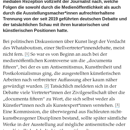
medialen Rezeption vollzieht der Journalist nach, welche
Folgen die sowohl durch die Medienöffentlichkeit als auch
durch die Ausstellungsmacher*innen aufrechterhaltene
Trennung von der seit 2019 geführten deutschen Debatte und
der tatsächlichen Schau mit ihren kuratorischen und
künstlerischen Positionen hatte.
Bei politischen Diskussionen über Kunst liegt der Verdacht
des Whataboutism, einer Stellvertreter*innendebatte, meist
nicht fern.
So war es von Beginn an auch bei der
[1]
medienöffentlichen Kontroverse um die „documenta
fifteen“, bei der es um Antisemitismus, Kunstfreiheit und
Postkolonialismus ging, die ausgestellten künstlerischen
Arbeiten nach verbreiteter Auffassung aber kaum näher
gewürdigt wurden.
Tatsächlich meldeten sich in der
[2]
Debatte viele Vertreter*innen der Zivilgesellschaft über die
„documenta fifteen“ zu Wort, die sich selbst weder als
Künstler*innen noch als Kunstexpert*innen verstehen.
[3]
Eine Kommission, die überwiegend aus Fachleuten nicht-
kunstbezogener Disziplinen bestand, sollte später sämtliche
Werke in der Ausstellung auf mögliche antisemitische oder