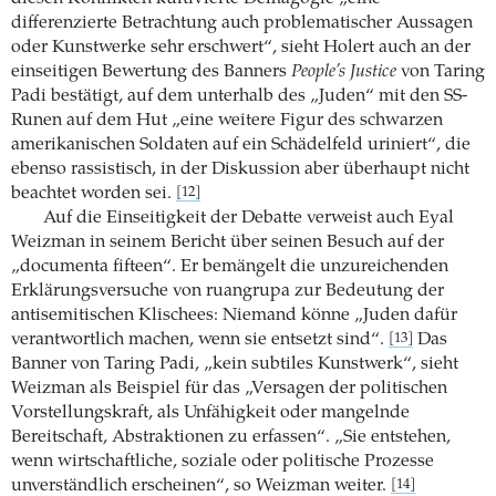
differenzierte Betrachtung auch problematischer Aussagen
oder Kunstwerke sehr erschwert“, sieht Holert auch an der
einseitigen Bewertung des Banners
People’s Justice
von Taring
Padi bestätigt, auf dem unterhalb des „Juden“ mit den SS-
Runen auf dem Hut „eine weitere Figur des schwarzen
amerikanischen Soldaten auf ein Schädelfeld uriniert“, die
ebenso rassistisch, in der Diskussion aber überhaupt nicht
beachtet worden sei.
[12]
Auf die Einseitigkeit der Debatte verweist auch Eyal
Weizman in seinem Bericht über seinen Besuch auf der
„documenta fifteen“. Er bemängelt die unzureichenden
Erklärungsversuche von ruangrupa zur Bedeutung der
antisemitischen Klischees: Niemand könne „Juden dafür
verantwortlich machen, wenn sie entsetzt sind“.
Das
[13]
Banner von Taring Padi, „kein subtiles Kunstwerk“, sieht
Weizman als Beispiel für das „Versagen der politischen
Vorstellungskraft, als Unfähigkeit oder mangelnde
Bereitschaft, Abstraktionen zu erfassen“. „Sie entstehen,
wenn wirtschaftliche, soziale oder politische Prozesse
unverständlich erscheinen“, so Weizman weiter.
[14]