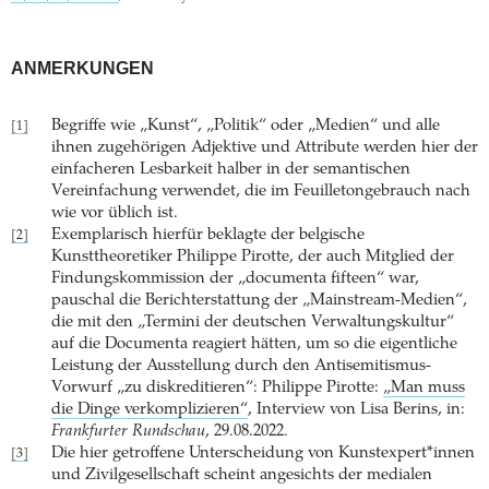
ANMERKUNGEN
Begriffe wie „Kunst“, „Politik“ oder „Medien“ und alle
[1]
ihnen zugehörigen Adjektive und Attribute werden hier der
einfacheren Lesbarkeit halber in der semantischen
Vereinfachung verwendet, die im Feuilletongebrauch nach
wie vor üblich ist.
Exemplarisch hierfür beklagte der belgische
[2]
Kunsttheoretiker Philippe Pirotte, der auch Mitglied der
Findungskommission der „documenta fifteen“ war,
pauschal die Berichterstattung der „Mainstream-Medien“,
die mit den „Termini der deutschen Verwaltungskultur“
auf die Documenta reagiert hätten, um so die eigentliche
Leistung der Ausstellung durch den Antisemitismus-
Vorwurf „zu diskreditieren“: Philippe Pirotte:
„Man muss
die Dinge verkomplizieren“
, Interview von Lisa Berins, in:
Frankfurter Rundschau
, 29.08.2022.
Die hier getroffene Unterscheidung von Kunstexpert*innen
[3]
und Zivilgesellschaft scheint angesichts der medialen