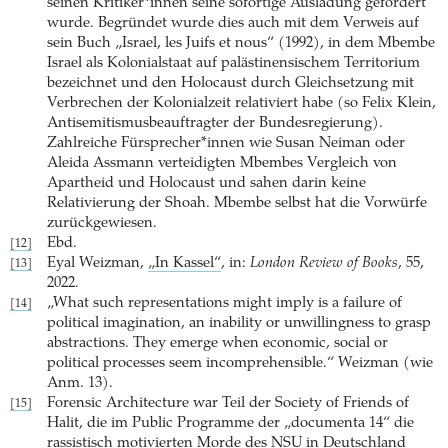
seinen Kritiker*innen seine sofortige Ausladung gefordert
wurde. Begründet wurde dies auch mit dem Verweis auf
sein Buch „Israel, les Juifs et nous“ (1992), in dem Mbembe
Israel als Kolonialstaat auf palästinensischem Territorium
bezeichnet und den Holocaust durch Gleichsetzung mit
Verbrechen der Kolonialzeit relativiert habe (so Felix Klein,
Antisemitismusbeauftragter der Bundesregierung).
Zahlreiche Fürsprecher*innen wie Susan Neiman oder
Aleida Assmann verteidigten Mbembes Vergleich von
Apartheid und Holocaust und sahen darin keine
Relativierung der Shoah. Mbembe selbst hat die Vorwürfe
zurückgewiesen.
Ebd.
[12]
Eyal Weizman,
„In Kassel“
, in:
London Review of Books
, 55,
[13]
2022.
„What such representations might imply is a failure of
[14]
political imagination, an inability or unwillingness to grasp
abstractions. They emerge when economic, social or
political processes seem incomprehensible.“ Weizman (wie
Anm. 13).
Forensic Architecture war Teil der Society of Friends of
[15]
Halit, die im Public Programme der „documenta 14“ die
rassistisch motivierten Morde des NSU in Deutschland