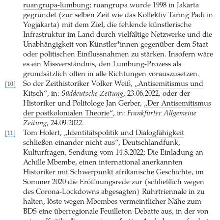
ruangrupa-lumbung
; ruangrupa wurde 1998 in Jakarta
gegründet (zur selben Zeit wie das Kollektiv Taring Padi in
Yogjakarta) mit dem Ziel, die fehlende künstlerische
Infrastruktur im Land durch vielfältige Netzwerke und die
Unabhängigkeit von Künstler*innen gegenüber dem Staat
oder politischen Einflussnahmen zu stärken. Insofern wäre
es ein Missverständnis, den Lumbung-Prozess als
grundsätzlich offen in alle Richtungen vorauszusetzen.
So der Zeithistoriker Volker Weiß,
„Antisemitismus und
[10]
Kitsch“
, in:
Süddeutsche Zeitung
, 23.06.2022, oder der
Historiker und Politologe Jan Gerber,
„Der Antisemitismus
der postkolonialen Theorie“
, in:
Frankfurter Allgemeine
Zeitung
, 24.09.2022.
Tom Holert,
„Identitätspolitik und Dialogfähigkeit
[11]
schließen einander nicht aus“
, Deutschlandfunk,
Kulturfragen, Sendung vom 14.8.2022; Die Einladung an
Achille Mbembe, einen international anerkannten
Historiker mit Schwerpunkt afrikanische Geschichte, im
Sommer 2020 die Eröffnungsrede zur (schließlich wegen
des Corona-Lockdowns abgesagten) Ruhrtriennale in zu
halten, löste wegen Mbembes vermeintlicher Nähe zum
BDS eine überregionale Feuilleton-Debatte aus, in der von