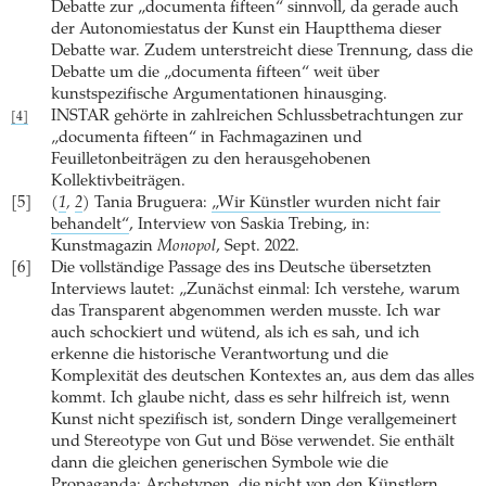
Debatte zur „documenta fifteen“ sinnvoll, da gerade auch
der Autonomiestatus der Kunst ein Hauptthema dieser
Debatte war. Zudem unterstreicht diese Trennung, dass die
Debatte um die „documenta fifteen“ weit über
kunstspezifische Argumentationen hinausging.
INSTAR gehörte in zahlreichen Schlussbetrachtungen zur
[4]
„documenta fifteen“ in Fachmagazinen und
Feuilletonbeiträgen zu den herausgehobenen
Kollektivbeiträgen.
[5]
(
1
,
2
)
Tania Bruguera:
„Wir Künstler wurden nicht fair
behandelt“
, Interview von Saskia Trebing, in:
Kunstmagazin
Monopol
, Sept. 2022.
[6]
Die vollständige Passage des ins Deutsche übersetzten
Interviews lautet: „Zunächst einmal: Ich verstehe, warum
das Transparent abgenommen werden musste. Ich war
auch schockiert und wütend, als ich es sah, und ich
erkenne die historische Verantwortung und die
Komplexität des deutschen Kontextes an, aus dem das alles
kommt. Ich glaube nicht, dass es sehr hilfreich ist, wenn
Kunst nicht spezifisch ist, sondern Dinge verallgemeinert
und Stereotype von Gut und Böse verwendet. Sie enthält
dann die gleichen generischen Symbole wie die
Propaganda: Archetypen, die nicht von den Künstlern