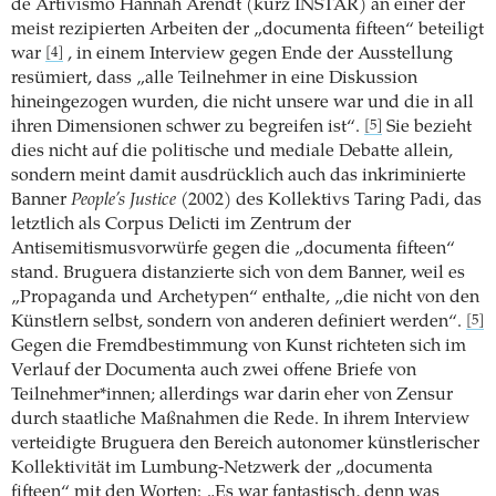
de Artivismo Hannah Arendt (kurz INSTAR) an einer der
meist rezipierten Arbeiten der „documenta fifteen“ beteiligt
war
, in einem Interview gegen Ende der Ausstellung
[4]
resümiert, dass „alle Teilnehmer in eine Diskussion
hineingezogen wurden, die nicht unsere war und die in all
ihren Dimensionen schwer zu begreifen ist“.
Sie bezieht
[5]
dies nicht auf die politische und mediale Debatte allein,
sondern meint damit ausdrücklich auch das inkriminierte
Banner
People’s Justice
(2002) des Kollektivs Taring Padi, das
letztlich als Corpus Delicti im Zentrum der
Antisemitismusvorwürfe gegen die „documenta fifteen“
stand. Bruguera distanzierte sich von dem Banner, weil es
„Propaganda und Archetypen“ enthalte, „die nicht von den
Künstlern selbst, sondern von anderen definiert werden“.
[5]
Gegen die Fremdbestimmung von Kunst richteten sich im
Verlauf der Documenta auch zwei offene Briefe von
Teilnehmer*innen; allerdings war darin eher von Zensur
durch staatliche Maßnahmen die Rede. In ihrem Interview
verteidigte Bruguera den Bereich autonomer künstlerischer
Kollektivität im Lumbung-Netzwerk der „documenta
fifteen“ mit den Worten: „Es war fantastisch, denn was