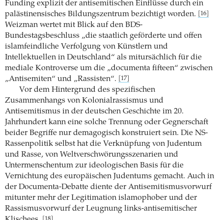
Funding explizit der antisemitischen Einflüsse durch ein
palästinensisches Bildungszentrum bezichtigt worden.
[16]
Weizman wertet mit Blick auf den BDS-
Bundestagsbeschluss „die staatlich geförderte und offen
islamfeindliche Verfolgung von Künstlern und
Intellektuellen in Deutschland“ als mitursächlich für die
mediale Kontroverse um die „documenta fifteen“ zwischen
„Antisemiten“ und „Rassisten“.
[17]
Vor dem Hintergrund des spezifischen
Zusammenhangs von Kolonialrassismus und
Antisemitismus in der deutschen Geschichte im 20.
Jahrhundert kann eine solche Trennung oder Gegnerschaft
beider Begriffe nur demagogisch konstruiert sein. Die NS-
Rassenpolitik selbst hat die Verknüpfung von Judentum
und Rasse, von Weltverschwörungsszenarien und
Untermenschentum zur ideologischen Basis für die
Vernichtung des europäischen Judentums gemacht. Auch in
der Documenta-Debatte diente der Antisemitismusvorwurf
mitunter mehr der Legitimation islamophober und der
Rassismusvorwurf der Leugnung links-antisemitischer
Klischees.
[18]