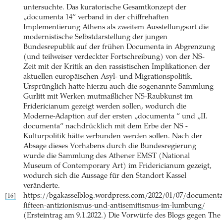
untersuchte. Das kuratorische Gesamtkonzept der
„documenta 14“ verband in der chiffrehaften
Implementierung Athens als zweitem Ausstellungsort die
modernistische Selbstdarstellung der jungen
Bundesrepublik auf der frühen Documenta in Abgrenzung
(und teilweiser verdeckter Fortschreibung) von der NS-
Zeit mit der Kritik an den rassistischen Implikationen der
aktuellen europäischen Asyl- und Migrationspolitik.
Ursprünglich hatte hierzu auch die sogenannte Sammlung
Gurlitt mit Werken mutmaßlicher NS-Raubkunst im
Fridericianum gezeigt werden sollen, wodurch die
Moderne-Adaption auf der ersten „documenta “ und „II.
documenta“ nachdrücklich mit dem Erbe der NS -
Kulturpolitik hätte verbunden werden sollen. Nach der
Absage dieses Vorhabens durch die Bundesregierung
wurde die Sammlung des Athener EMST (National
Museum of Contemporary Art) im Fridericianum gezeigt,
wodurch sich die Aussage für den Standort Kassel
veränderte.
https://bgakasselblog.wordpress.com/2022/01/07/documenta
[16]
fifteen-antizionismus-und-antisemitismus-im-lumbung/
(Ersteintrag am 9.1.2022.) Die Vorwürfe des Blogs gegen The