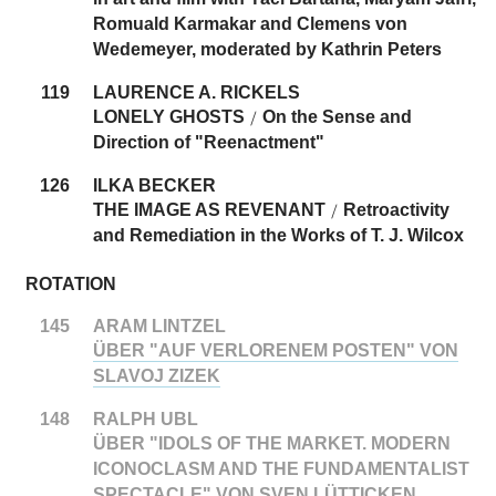
Romuald Karmakar and Clemens von
Wedemeyer, moderated by Kathrin Peters
119
LAURENCE A. RICKELS
LONELY GHOSTS
On the Sense and
/
Direction of "Reenactment"
126
ILKA BECKER
THE IMAGE AS REVENANT
Retroactivity
/
and Remediation in the Works of T. J. Wilcox
ROTATION
145
ARAM LINTZEL
ÜBER "AUF VERLORENEM POSTEN" VON
SLAVOJ ZIZEK
148
RALPH UBL
ÜBER "IDOLS OF THE MARKET. MODERN
ICONOCLASM AND THE FUNDAMENTALIST
SPECTACLE" VON SVEN LÜTTICKEN