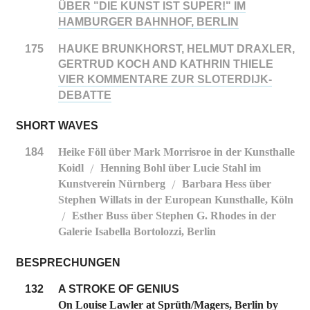
ÜBER "DIE KUNST IST SUPER!" IM
HAMBURGER BAHNHOF, BERLIN
175
HAUKE BRUNKHORST, HELMUT DRAXLER,
GERTRUD KOCH AND KATHRIN THIELE
VIER KOMMENTARE ZUR SLOTERDIJK-
DEBATTE
SHORT WAVES
184
Heike Föll über Mark Morrisroe in der Kunsthalle
Koidl
Henning Bohl über Lucie Stahl im
/
Kunstverein Nürnberg
Barbara Hess über
/
Stephen Willats in der European Kunsthalle, Köln
Esther Buss über Stephen G. Rhodes in der
/
Galerie Isabella Bortolozzi, Berlin
BESPRECHUNGEN
132
A STROKE OF GENIUS
On Louise Lawler at Sprüth/Magers, Berlin by