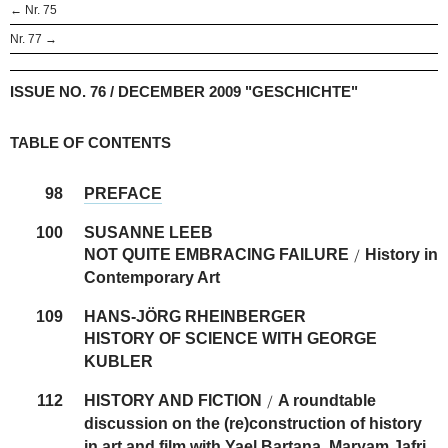
← Nr. 75
Nr. 77 →
ISSUE NO. 76 / DECEMBER 2009 "GESCHICHTE"
TABLE OF CONTENTS
98
PREFACE
100
SUSANNE LEEB
NOT QUITE EMBRACING FAILURE
History in
/
Contemporary Art
109
HANS-JÖRG RHEINBERGER
HISTORY OF SCIENCE WITH GEORGE
KUBLER
112
HISTORY AND FICTION
A roundtable
/
discussion on the (re)construction of history
in art and film with Yael Bartana, Maryam Jafri,