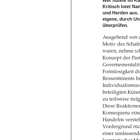
Wer hütete im K
Kritisch lotet N
und Herden aus. 
eigene, durch U
überprüfen.
Ausgehend von d
Motiv des Schafe
waren, nehme ic
Konzept der Pas
Governementalitä
Formlosigkeit di
Ressentiments be
Individualismus
beteiligten Küns
zu teilweise tie
Diese Reaktionen
Konsequenz einer
Handelns versteh
Vordergrund rüc
einer umfassend