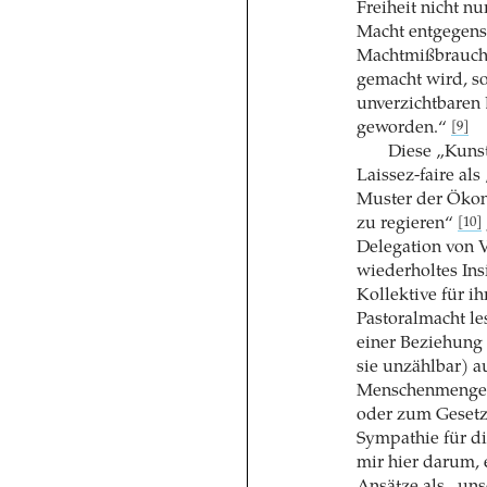
Freiheit nicht nu
Macht entgegens
Machtmißbrauch 
gemacht wird, so
unverzichtbaren 
geworden.“
[9]
Diese „Kunst
Laissez-faire al
Muster der Ökon
zu regieren“
[10]
Delegation von 
wiederholtes Ins
Kollektive für i
Pastoralmacht le
einer Beziehung
sie unzählbar) a
Menschenmenge“
oder zum Gesetzg
Sympathie für d
mir hier darum, 
Ansätze als „un