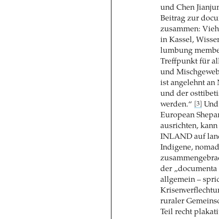
und Chen Jianjun
Beitrag zur docu
zusammen: Viehh
in Kassel, Wisse
lumbung member,
Treffpunkt für 
und Mischgewebe.
ist angelehnt an
und der osttibe
werden.“
Und 
[3]
European Shepar
ausrichten, kann
INLAND auf lan
Indigene, nomad
zusammengebra
der „documenta f
allgemein – spri
Krisenverflechtu
ruraler Gemeinsc
Teil recht plaka