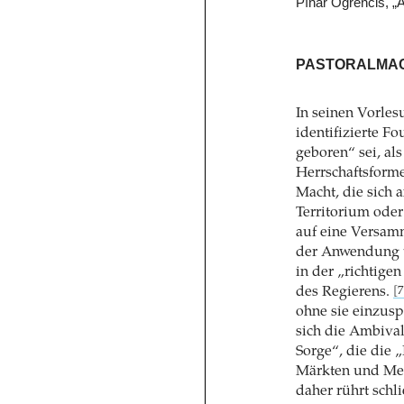
Pınar Öğrencis, „Aş
PASTORALMA
In seinen Vorle
identifizierte Fo
geboren“ sei, al
Herrschaftsform
Macht, die sich a
Territorium oder 
auf eine Versamm
der Anwendung v
in der „richtig
des Regierens.
[7
ohne sie einzusp
sich die Ambival
Sorge“, die die 
Märkten und Me
daher rührt schl