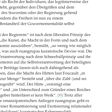
r als Recht der Individuen, das legitimerweise der
teht, gegenüber den Übergriffen und dem
des Souveräns oder der Regierung geltend
ndern die Freiheit ist nun zu einem
Bestandteil der Gouvernementalität selbst
 des Regierens“ ist nach dem liberalen Prinzip des
s „die Kunst, die Macht in der Form und nach dem
omie auszuüben“, bemüht, „so wenig wie möglich
, was auch ruangrupas kuratorische Devise war. Die
Verantwortung nach dem Schneeballprinzip und ihr
istieren auf die Selbstverantwortung der beteiligten
hre Beiträge lassen sich auch dahingehend als
sen, dass die Macht des Hirten laut Foucault „in
 zur Menge“ besteht und „über die Zahl (und sei
usgeübt“ wird. Der Hirte „vereinigt eine
 und „im Unterschied zum Gründer eines Reiches
eber hinterlässt er kein Werk“.
Trotz aller
[11]
ie emanzipatorischen Anliegen ruangrupas geht es
einer Romantisierung und Exotisierung relationaler
schuldiger“ kuratorischer Rahmenpolitik