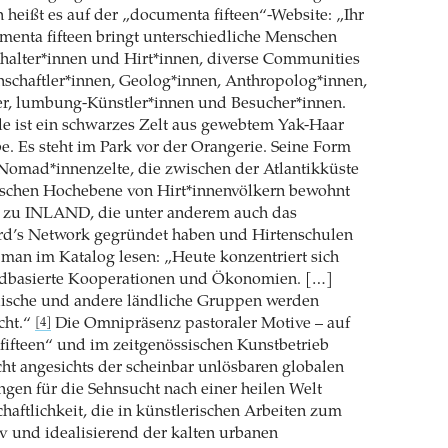
 heißt es auf der „documenta fifteen“-Website: „Ihr
menta fifteen bringt unterschiedliche Menschen
alter*innen und Hirt*innen, diverse Communities
nschaftler*innen, Geolog*innen, Anthropolog*innen,
 lumbung-Künstler*innen und Besucher*innen.
alle ist ein schwarzes Zelt aus gewebtem Yak-Haar
 Es steht im Park vor der Orangerie. Seine Form
 Nomad*innenzelte, die zwischen der Atlantikküste
tischen Hochebene von Hirt*innenvölkern bewohnt
zu INLAND, die unter anderem auch das
d’s Network gegründet haben und Hirtenschulen
 man im Katalog lesen: „Heute konzentriert sich
dbasierte Kooperationen und Ökonomien. […]
ische und andere ländliche Gruppen werden
cht.“
Die Omnipräsenz pastoraler Motive – auf
[4]
ifteen“ und im zeitgenössischen Kunstbetrieb
cht angesichts der scheinbar unlösbaren globalen
ngen für die Sehnsucht nach einer heilen Welt
haftlichkeit, die in künstlerischen Arbeiten zum
tiv und idealisierend der kalten urbanen