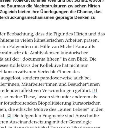
asseler Kollektivsommer wen und bot Schutz wovor?
anne Buurman die Machtstrukturen zwischen Hirten
Zugleich bieten ihre Überlegungen die Chance, das
nterdrückungsmechanismen geprägte Denken zu
er Beobachtung, dass die Figur des Hirten und das
hütens in vielen künstlerischen Arbeiten präsent
h im Folgenden mit Hilfe von Michel Foucaults
toralmacht die Ambivalenzen kuratorischer
t auf der „documenta fifteen“ in den Blick. Die
eses Kollektivs der Kollektive hat nicht nur
i konservativeren Verfechter*innen des
 ausgelöst, sondern paradoxerweise auch bei
tler*innen, Mitarbeiter*innen und Besucher*innen
fgreifenden affektiven Verwundungen geführt.
[1]
, so meine These, lassen sich unter anderem als
 fortschreitenden Biopolitisierung kuratorischen
en, die ethische Motive des „guten Lebens“ in den
kt.
Die folgenden Fragmente sind Ausschnitte
[2]
eren Auseinandersetzung mit der Genealogie