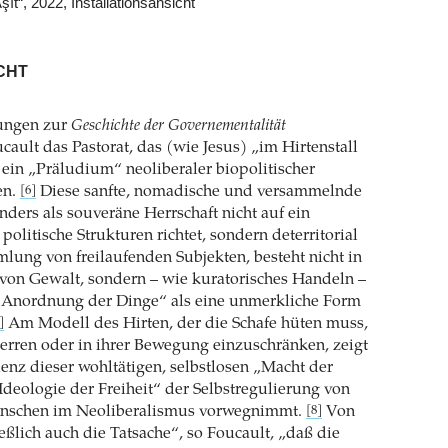
ît“, 2022, Installationsansicht
CHT
sungen zur
Geschichte der Governementalität
ucault das Pastorat, das (wie Jesus) „im Hirtenstall
s ein „Präludium“ neoliberaler biopolitischer
en.
Diese sanfte, nomadische und versammelnde
[6]
nders als souveräne Herrschaft nicht auf ein
politische Strukturen richtet, sondern deterritorial
lung von freilaufenden Subjekten, besteht nicht in
on Gewalt, sondern – wie kuratorisches Handeln –
en Anordnung der Dinge“ als eine unmerkliche Form
Am Modell des Hirten, der die Schafe hüten muss,
]
erren oder in ihrer Bewegung einzuschränken, zeigt
enz dieser wohltätigen, selbstlosen „Macht der
„Ideologie der Freiheit“ der Selbstregulierung von
nschen im Neoliberalismus vorwegnimmt.
Von
[8]
ießlich auch die Tatsache“, so Foucault, „daß die