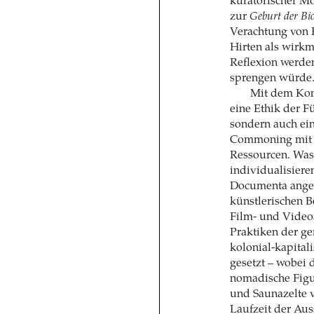
kuratorischer Mo
zur
Geburt der Bio
Verachtung von 
Hirten als wirkm
Reflexion werde
sprengen würde
Mit dem Kon
eine Ethik der F
sondern auch ein
Commoning mit d
Ressourcen. Was a
individualisiere
Documenta angele
künstlerischen B
Film- und Videoa
Praktiken der ge
kolonial-kapita
gesetzt – wobei d
nomadische Figur
und Saunazelte 
Laufzeit der Aus