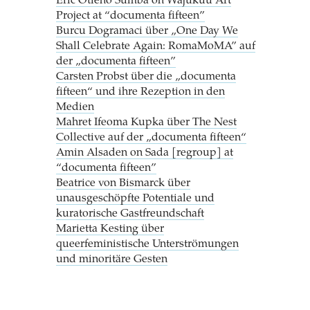
Eric Otieno Sumba on Wajukuu Art
Project at “documenta fifteen”
Burcu Dogramaci über „One Day We
Shall Celebrate Again: RomaMoMA” auf
der „documenta fifteen”
Carsten Probst über die „documenta
fifteen“ und ihre Rezeption in den
Medien
Mahret Ifeoma Kupka über The Nest
Collective auf der „documenta fifteen“
Amin Alsaden on Sada [regroup] at
“documenta fifteen”
Beatrice von Bismarck über
unausgeschöpfte Potentiale und
kuratorische Gastfreundschaft
Marietta Kesting über
queerfeministische Unterströmungen
und minoritäre Gesten