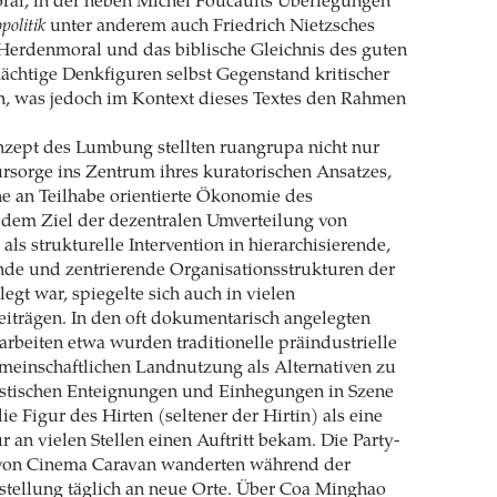
ral, in der neben Michel Foucaults Überlegungen
politik
unter anderem auch Friedrich Nietzsches
Herdenmoral und das biblische Gleichnis des guten
ächtige Denkfiguren selbst Gegenstand kritischer
n, was jedoch im Kontext dieses Textes den Rahmen
.
zept des Lumbung stellten ruangrupa nicht nur
ürsorge ins Zentrum ihres kuratorischen Ansatzes,
e an Teilhabe orientierte Ökonomie des
em Ziel der dezentralen Umverteilung von
ls strukturelle Intervention in hierarchisierende,
nde und zentrierende Organisationsstrukturen der
gt war, spiegelte sich auch in vielen
eiträgen. In den oft dokumentarisch angelegten
rbeiten etwa wurden traditionelle präindustrielle
meinschaftlichen Landnutzung als Alternativen zu
listischen Enteignungen und Einhegungen in Szene
ie Figur des Hirten (seltener der Hirtin) als eine
 an vielen Stellen einen Auftritt bekam. Die Party-
von Cinema Caravan wanderten während der
stellung täglich an neue Orte. Über Coa Minghao