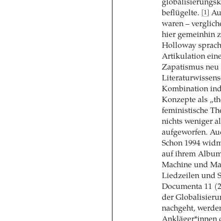
globalisierungsk
beflügelte.
Auc
[1]
waren – verglic
hier gemeinhin z
Holloway sprach 
Artikulation ei
Zapatismus neu f
Literaturwissens
Kombination ind
Konzepte als „th
feministische T
nichts weniger a
aufgeworfen. Auc
Schon 1994 widm
auf ihrem Albu
Machine und Manu
Liedzeilen und S
Documenta 11 (2
der Globalisieru
nachgeht, werden
Ankläger*innen d