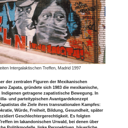
iten Intergalaktischen Treffen, Madrid 1997
er der zentralen Figuren der Mexikanischen
iano Zapata, gründete sich 1983 die mexikanische,
Indigenen getragene zapatistische Bewegung. In
lla- und parteitypischen Avantgardekonzept
Zapatistas die Ziele ihres transnationalen Kampfes:
kratie, Würde, Freiheit, Bildung, Gesundheit, später
zidiert Geschlechtergerechtigkeit. Es folgten
 Treffen im lakandonischen Urwald, bei denen über
he Politikmodelle, linke Perspektiven, bäuerliche