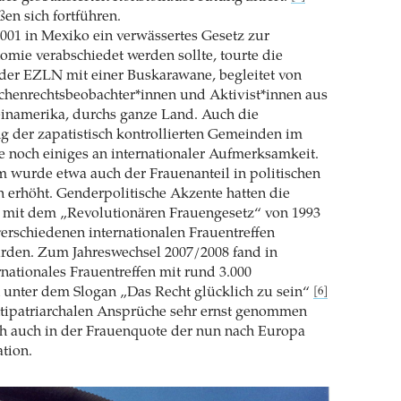
ßen sich fortführen.
2001 in Mexiko ein verwässertes Gesetz zur
mie verabschiedet werden sollte, tourte die
r EZLN mit einer Buskarawane, begleitet von
chenrechtsbeobachter*innen und Aktivist*innen aus
inamerika, durchs ganze Land. Auch die
g der zapatistisch kontrollierten Gemeinden im
te noch einiges an internationaler Aufmerksamkeit.
 wurde etwa auch der Frauenanteil in politischen
 erhöht. Genderpolitische Akzente hatten die
n mit dem „Revolutionären Frauengesetz“ von 1993
 verschiedenen internationalen Frauentreffen
urden. Zum Jahreswechsel 2007/2008 fand in
rnationales Frauentreffen mit rund 3.000
 unter dem Slogan „Das Recht glücklich zu sein“
[6]
antipatriarchalen Ansprüche sehr ernst genommen
ch auch in der Frauenquote der nun nach Europa
tion.