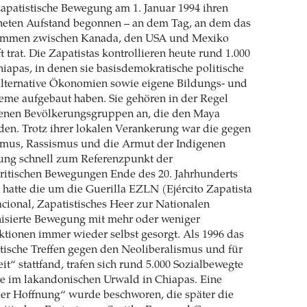
 zapatistische Bewegung am 1. Januar 1994 ihren
neten Aufstand begonnen – an dem Tag, an dem das
ommen zwischen Kanada, den USA und Mexiko
 trat. Die Zapatistas kontrollieren heute rund 1.000
apas, in denen sie basisdemokratische politische
alternative Ökonomien sowie eigene Bildungs- und
eme aufgebaut haben. Sie gehören in der Regel
igenen Bevölkerungsgruppen an, die den Maya
en. Trotz ihrer lokalen Verankerung war die gegen
smus, Rassismus und die Armut der Indigenen
bung schnell zum Referenzpunkt der
kritischen Bewegungen Ende des 20. Jahrhunderts
hatte die um die Guerilla EZLN (Ejército Zapatista
cional, Zapatistisches Heer zur Nationalen
nisierte Bewegung mit mehr oder weniger
tionen immer wieder selbst gesorgt. Als 1996 das
ktische Treffen gegen den Neoliberalismus und für
it“ stattfand, trafen sich rund 5.000 Sozialbewegte
le im lakandonischen Urwald in Chiapas. Eine
der Hoffnung“ wurde beschworen, die später die