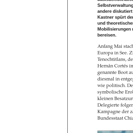
Selbstverwaltung
andere diskutier
Kastner spürt de
und theoretischen
Mobilisierungen 
bereisen.
Anfang Mai stac
Europa in See. Z
Tenochtitlans, 
Hernán Cortés i
genannte Boot au
diesmal in entge
wie politisch. D
symbolische Erob
kleinen Besatzun
Delegierte folge
Kampagne der za
Bundesstaat Chi