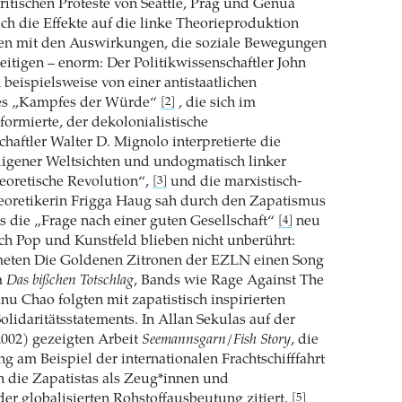
ritischen Proteste von Seattle, Prag und Genua
h die Effekte auf die linke Theorieproduktion
hen mit den Auswirkungen, die soziale Bewegungen
eitigen – enorm: Der Politikwissenschaftler John
beispielsweise von einer antistaatlichen
nes „Kampfes der Würde“
, die sich im
[2]
ormierte, der dekolonialistische
chaftler Walter D. Mignolo interpretierte die
igener Weltsichten und undogmatisch linker
eoretische Revolution“,
und die marxistisch-
[3]
heoretikerin Frigga Haug sah durch den Zapatismus
ls die „Frage nach einer guten Gesellschaft“
neu
[4]
h Pop und Kunstfeld blieben nicht unberührt:
eten Die Goldenen Zitronen der EZLN einen Song
m
Das bißchen Totschlag
, Bands wie Rage Against The
 Chao folgten mit zapatistisch inspirierten
olidaritätsstatements. In Allan Sekulas auf der
002) gezeigten Arbeit
Seemannsgarn/Fish Story
, die
ng am Beispiel der internationalen Frachtschifffahrt
 die Zapatistas als Zeug*innen und
er globalisierten Rohstoffausbeutung zitiert.
[5]