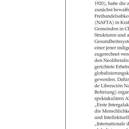
1920), hatte die
zunächst bewaff
Freihandelsabk
(NAFTA) in Kraft
Gemeinden in Chi
Strukturen und 
Gesundheitssyst
einer jener ind
zugerechnet werd
den Neoliberali
gerichtete Erhe
globalisierungs
geworden. Dafür 
de Liberación Na
Befreiung) orga
spektakulären Ak
„Erste Intergala
die Menschlichke
und Intellektuel
„Internationale 