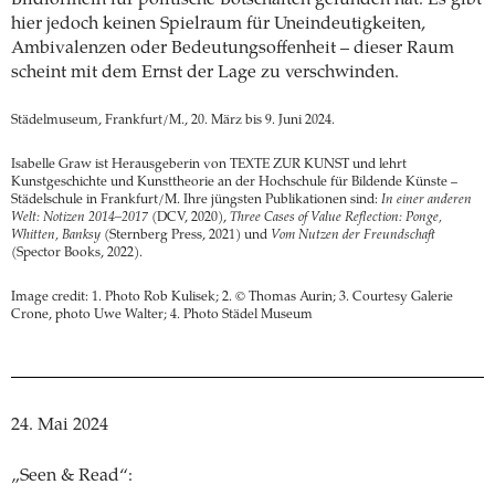
Bildformeln für politische Botschaften gefunden hat. Es gibt
hier jedoch keinen Spielraum für Uneindeutigkeiten,
Ambivalenzen oder Bedeutungsoffenheit – dieser Raum
scheint mit dem Ernst der Lage zu verschwinden.
Städelmuseum, Frankfurt/M., 20. März bis 9. Juni 2024.
Isabelle Graw ist Herausgeberin von TEXTE ZUR KUNST und lehrt
Kunstgeschichte und Kunsttheorie an der Hochschule für Bildende Künste –
Städelschule in Frankfurt/M. Ihre jüngsten Publikationen sind:
In einer anderen
Welt: Notizen 2014–2017
(DCV, 2020),
Three Cases of Value Reflection: Ponge,
Whitten, Banksy
(Sternberg Press, 2021) und
Vom Nutzen der Freundschaft
(Spector Books, 2022).
Image credit: 1. Photo Rob Kulisek; 2. © Thomas Aurin; 3. Courtesy Galerie
Crone, photo Uwe Walter; 4. Photo Städel Museum
24. Mai 2024
„Seen & Read“: