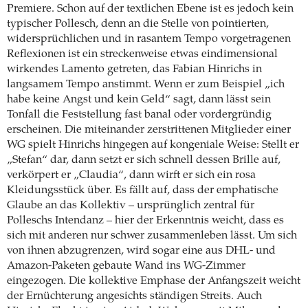
Premiere. Schon auf der textlichen Ebene ist es jedoch kein
typischer Pollesch, denn an die Stelle von pointierten,
widersprüchlichen und in rasantem Tempo vorgetragenen
Reflexionen ist ein streckenweise etwas eindimensional
wirkendes Lamento getreten, das Fabian Hinrichs in
langsamem Tempo anstimmt. Wenn er zum Beispiel „ich
habe keine Angst und kein Geld“ sagt, dann lässt sein
Tonfall die Feststellung fast banal oder vordergründig
erscheinen. Die miteinander zerstrittenen Mitglieder einer
WG spielt Hinrichs hingegen auf kongeniale Weise: Stellt er
„Stefan“ dar, dann setzt er sich schnell dessen Brille auf,
verkörpert er „Claudia“, dann wirft er sich ein rosa
Kleidungsstück über. Es fällt auf, dass der emphatische
Glaube an das Kollektiv – ursprünglich zentral für
Polleschs Intendanz – hier der Erkenntnis weicht, dass es
sich mit anderen nur schwer zusammenleben lässt. Um sich
von ihnen abzugrenzen, wird sogar eine aus DHL- und
Amazon-Paketen gebaute Wand ins WG-Zimmer
eingezogen. Die kollektive Emphase der Anfangszeit weicht
der Ernüchterung angesichts ständigen Streits. Auch