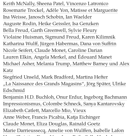
Keith McNally, Sheena Patel, Vincenzo Latronico
Rosemarie Trockel, Adèle Yon, Matisse et Marguerite
Ina Weisse, Janosch Schobin, Ian Waelder
Auguste Rodin, Heike Geissler, Isa Genzken
Bella Freud, Garth Greenwell, Sylvie Fleury
Violaine Huisman, Sigmund Freud, Karen Kilimnik
Katharina Wulff, Jürgen Habermas, Dana von Suffrin
Nicole Seifert, Claude Monet, Caroline Darian
Lauren Elkin, Angela Merkel, and Édouard Manet
Michael Asher, Melania Trump, Matthew Barney und Alex
Katz
Siegfried Unseld, Mark Bradford, Martina Hefter
„La Naissance des Grands Magasins“, Jörg Später, Ulrike
Edschmid
Benjamin H.D. Buchloh, Onur Erdur, Ingeborg Bachmann
Impressionismus, Colombe Schneck, Sanya Kantarovsky
Elizabeth Catlett, Marcello Mio, Vieux
Anne Weber, Francis Picabia, Katja Eichinger
Claude Monet, Eliza Douglas, Rainald Goetz
Marie Darrieussecq, Amelie von Wulffen, Isabelle Lafon