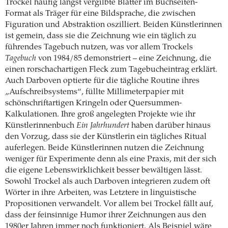
Trockel häufig längst vergilbte Blätter im Buchseiten-
Format als Träger für eine Bildsprache, die zwischen
Figuration und Abstraktion oszilliert. Beiden Künstlerinnen
ist gemein, dass sie die Zeichnung wie ein täglich zu
führendes Tagebuch nutzen, was vor allem Trockels
Tagebuch
von 1984/85 demonstriert – eine Zeichnung, die
einen rorschachartigen Fleck zum Tagebucheintrag erklärt.
Auch Darboven optierte für die tägliche Routine ihres
„Aufschreibsystems“, füllte Millimeterpapier mit
schönschriftartigen Kringeln oder Quersummen-
Kalkulationen. Ihre groß angelegten Projekte wie ihr
Künstlerinnenbuch
Ein Jahrhundert
haben darüber hinaus
den Vorzug, dass sie der Künstlerin ein tägliches Ritual
auferlegen. Beide Künstlerinnen nutzen die Zeichnung
weniger für Experimente denn als eine Praxis, mit der sich
die eigene Lebenswirklichkeit besser bewältigen lässt.
Sowohl Trockel als auch Darboven integrieren zudem oft
Wörter in ihre Arbeiten, was Letztere in linguistische
Propositionen verwandelt. Vor allem bei Trockel fällt auf,
dass der feinsinnige Humor ihrer Zeichnungen aus den
1980er Jahren immer noch funktioniert. Als Beispiel wäre