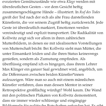
evozierten Gemütszustände wie etwa
Klage
werden mit
überdeutlichen Gesten – vor dem Gesicht heftig
zusammengeschlagene Hände – illustriert. In
Ruf des Todes
greift der Tod nach der sich als alte Frau darstellenden
Künstlerin, die vor seinem Zugriff heftig zurückweicht. Jede
Geste ist überdeutlich markiert, Emotionen werden
vereindeutigt und explizit transportiert. Die Radikalität von
Kollwitz zeigt sich vor allem in ihren zahlreichen
Mutterbildern, in denen sie mit idealisierten Vorstellungen
von Mutterschaft bricht: Bei Kollwitz sieht man Mütter, die
unter Einsamkeit leiden und die ihren Status keineswegs
genießen, sondern als Zumutung empfinden. Als
überflüssig empfand ich es hingegen, dass ihrem Lehrer
Max Klinger ein ganzer Saal gewidmet wird, angeblich, um
die Differenzen zwischen beiden Künstler*innen
aufzuzeigen. Wäre man so auch mit einem männlichen
Künstler verfahren, dass man dessen Mentor in seiner
Retrospektive großflächig würdigt? Wohl kaum. Die Wand
mit den politischen Plakaten von Kollwitz demonstriert,
dass sie immer wieder schlüssige und eingängige