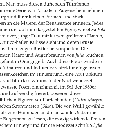
en. Man muss diesen duftenden Türrahmen
um eine Serie von Porträts in Augenschein nehmen
ufgrund ihrer kleinen Formate und stark
en an die Malerei der Renaissance erinnern. Jedes
amen der auf ihm dargestellten Figur, wie etwa
Rita
chminkte, junge Frau mit kurzen grellroten Haaren,
 Chirico-haften Kulisse steht und deren Brüste
us ihrem engen Bustier hervorquellen. Die
ämmten Haare und Augenbraunen von
Jutta
leuchten
 gefärbt in Orangegelb. Auch diese Figur wurde in
s Altbauten und Industriearchitektur eingelassen.
kassen-Zeichen im Hintergrund, eine Art Punktum
darauf hin, dass wir uns in der Nachwendezeit
bewusste Posen einnehmend, im Stil der 1980er
 und aufwendig frisiert, posieren diese
blichen Figuren vor Plattenbauten (
Guten Morgen,
 neben Strommasten (
Silke
). Die von Wulff gewählte
h als eine Hommage an die bekannte Ostberliner
le Bergemann zu lesen, die trotzig wirkende Frauen
tischem Hintergrund für die Modezeitschrift
Sibylle