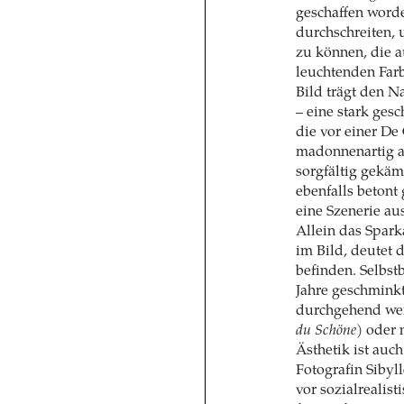
geschaffen word
durchschreiten, 
zu können, die a
leuchtenden Farb
Bild trägt den N
– eine stark ges
die vor einer De
madonnenartig a
sorgfältig gek
ebenfalls betont
eine Szenerie au
Allein das Spar
im Bild, deutet 
befinden. Selbst
Jahre geschminkt
durchgehend wei
du Schöne
) oder
Ästhetik ist auc
Fotografin Sibyl
vor sozialrealis