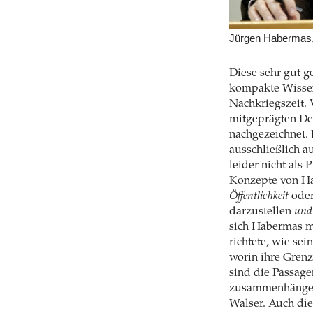
Jürgen Habermas
Diese sehr gut g
kompakte Wissen
Nachkriegszeit.
mitgeprägten De
nachgezeichnet. 
ausschließlich a
leider nicht als 
Konzepte von H
Öffentlichkeit
oder
darzustellen
und
sich Habermas mi
richtete, wie s
worin ihre Grenz
sind die Passage
zusammenhängen
Walser. Auch di