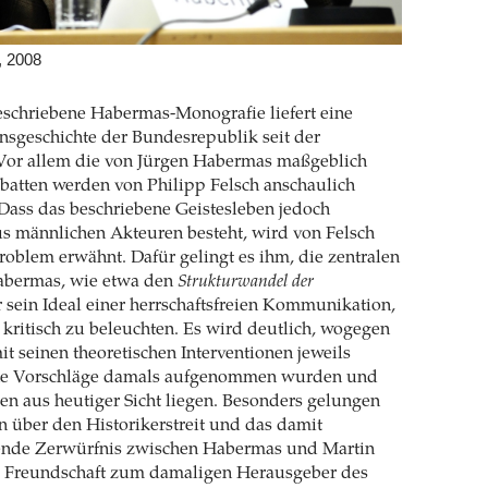
, 2008
eschriebene Habermas-Monografie liefert eine
sgeschichte der Bundesrepublik seit der
 Vor allem die von Jürgen Habermas maßgeblich
batten werden von Philipp Felsch anschaulich
Dass das beschriebene Geistesleben jedoch
us männlichen Akteuren besteht, wird von Felsch
Problem erwähnt. Dafür gelingt es ihm, die zentralen
abermas, wie etwa den
Strukturwandel der
 sein Ideal einer herrschaftsfreien Kommunikation,
kritisch zu beleuchten. Es wird deutlich, wogegen
t seinen theoretischen Interventionen jeweils
eine Vorschläge damals aufgenommen wurden und
en aus heutiger Sicht liegen. Besonders gelungen
n über den Historikerstreit und das damit
de Zerwürfnis zwischen Habermas und Martin
e Freundschaft zum damaligen Herausgeber des