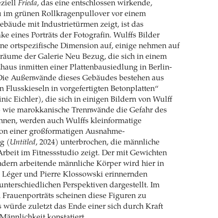
eziell
Frieda
, das eine entschlossen wirkende,
u im grünen Rollkragenpullover vor einem
bäude mit Industrietürmen zeigt, ist das
e eines Porträts der Fotografin. Wulffs Bilder
ne ortspezifische Dimension auf, einige nehmen auf
räume der Galerie Neu Bezug, die sich in einem
aus inmitten einer Plattenbausiedlung in Berlin-
 Die Außenwände dieses Gebäudes bestehen aus
en Flusskieseln in vorgefertigten Betonplatten“
nic Eichler), die sich in einigen Bildern von Wulff
o wie marokkanische Trennwände die Gefahr des
nnen, werden auch Wulffs kleinformatige
von einer großformatigen Ausnahme-
g (
Untitled
, 2024) unterbrochen, die männliche
Arbeit im Fitnessstudio zeigt. Der mit Gewichten
dern arbeitende männliche Körper wird hier in
d Léger und Pierre Klossowski erinnernden
unterschiedlichen Perspektiven dargestellt. Im
 Frauenporträts scheinen diese Figuren zu
ls würde zuletzt das Ende einer sich durch Kraft
ännlichkeit konstatiert.