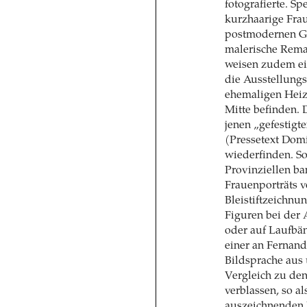
fotografierte. Sp
kurzhaarige Fra
postmodernen Ge
malerische Remak
weisen zudem ei
die Ausstellungs
ehemaligen Heizh
Mitte befinden.
jenen „gefestigt
(Pressetext Domi
wiederfinden. S
Provinziellen ba
Frauenporträts 
Bleistiftzeichnun
Figuren bei der 
oder auf Laufbän
einer an Fernan
Bildsprache aus 
Vergleich zu den
verblassen, so a
auszeichnenden M