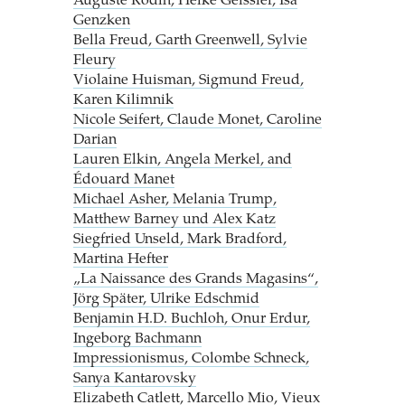
Auguste Rodin, Heike Geissler, Isa
Genzken
Bella Freud, Garth Greenwell, Sylvie
Fleury
Violaine Huisman, Sigmund Freud,
Karen Kilimnik
Nicole Seifert, Claude Monet, Caroline
Darian
Lauren Elkin, Angela Merkel, and
Édouard Manet
Michael Asher, Melania Trump,
Matthew Barney und Alex Katz
Siegfried Unseld, Mark Bradford,
Martina Hefter
„La Naissance des Grands Magasins“,
Jörg Später, Ulrike Edschmid
Benjamin H.D. Buchloh, Onur Erdur,
Ingeborg Bachmann
Impressionismus, Colombe Schneck,
Sanya Kantarovsky
Elizabeth Catlett, Marcello Mio, Vieux