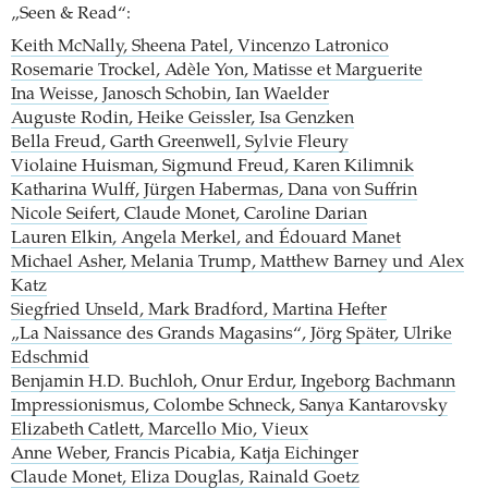
„Seen & Read“:
Keith McNally, Sheena Patel, Vincenzo Latronico
Rosemarie Trockel, Adèle Yon, Matisse et Marguerite
Ina Weisse, Janosch Schobin, Ian Waelder
Auguste Rodin, Heike Geissler, Isa Genzken
Bella Freud, Garth Greenwell, Sylvie Fleury
Violaine Huisman, Sigmund Freud, Karen Kilimnik
Katharina Wulff, Jürgen Habermas, Dana von Suffrin
Nicole Seifert, Claude Monet, Caroline Darian
Lauren Elkin, Angela Merkel, and Édouard Manet
Michael Asher, Melania Trump, Matthew Barney und Alex
Katz
Siegfried Unseld, Mark Bradford, Martina Hefter
„La Naissance des Grands Magasins“, Jörg Später, Ulrike
Edschmid
Benjamin H.D. Buchloh, Onur Erdur, Ingeborg Bachmann
Impressionismus, Colombe Schneck, Sanya Kantarovsky
Elizabeth Catlett, Marcello Mio, Vieux
Anne Weber, Francis Picabia, Katja Eichinger
Claude Monet, Eliza Douglas, Rainald Goetz