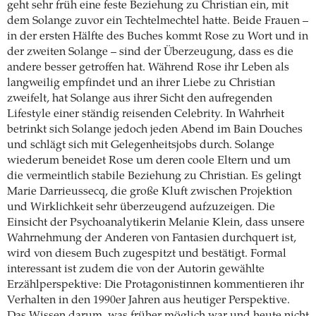
geht sehr früh eine feste Beziehung zu Christian ein, mit
dem Solange zuvor ein Techtelmechtel hatte. Beide Frauen –
in der ersten Hälfte des Buches kommt Rose zu Wort und in
der zweiten Solange – sind der Überzeugung, dass es die
andere besser getroffen hat. Während Rose ihr Leben als
langweilig empfindet und an ihrer Liebe zu Christian
zweifelt, hat Solange aus ihrer Sicht den aufregenden
Lifestyle einer ständig reisenden Celebrity. In Wahrheit
betrinkt sich Solange jedoch jeden Abend im Bain Douches
und schlägt sich mit Gelegenheitsjobs durch. Solange
wiederum beneidet Rose um deren coole Eltern und um
die vermeintlich stabile Beziehung zu Christian. Es gelingt
Marie Darrieussecq, die große Kluft zwischen Projektion
und Wirklichkeit sehr überzeugend aufzuzeigen. Die
Einsicht der Psychoanalytikerin Melanie Klein, dass unsere
Wahrnehmung der Anderen von Fantasien durchquert ist,
wird von diesem Buch zugespitzt und bestätigt. Formal
interessant ist zudem die von der Autorin gewählte
Erzählperspektive: Die Protagonistinnen kommentieren ihr
Verhalten in den 1990er Jahren aus heutiger Perspektive.
Das Wissen darum, was früher möglich war und heute nicht