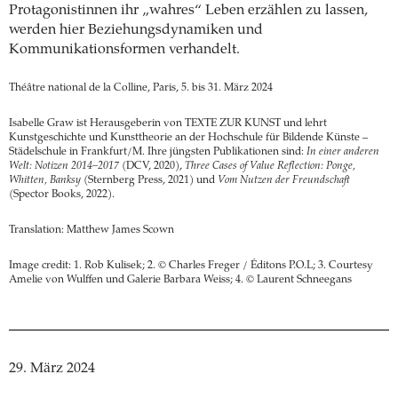
Protagonistinnen ihr „wahres“ Leben erzählen zu lassen,
werden hier Beziehungsdynamiken und
Kommunikationsformen verhandelt.
Théâtre national de la Colline, Paris, 5. bis 31. März 2024
Isabelle Graw ist Herausgeberin von TEXTE ZUR KUNST und lehrt
Kunstgeschichte und Kunsttheorie an der Hochschule für Bildende Künste –
Städelschule in Frankfurt/M. Ihre jüngsten Publikationen sind:
In einer anderen
Welt: Notizen 2014–2017
(DCV, 2020),
Three Cases of Value Reflection: Ponge,
Whitten, Banksy
(Sternberg Press, 2021) und
Vom Nutzen der Freundschaft
(Spector Books, 2022).
Translation: Matthew James Scown
Image credit: 1. Rob Kulisek; 2. © Charles Freger / Éditons P.O.L; 3. Courtesy
Amelie von Wulffen und Galerie Barbara Weiss; 4. © Laurent Schneegans
29. März 2024