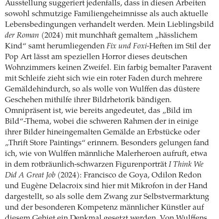
Ausstellung suggeriert jedenfalls, dass in diesen Arbeiten
sowohl schmutzige Familiengeheimnisse als auch aktuelle
Lebensbedingungen verhandelt werden. Mein Lieblingsbild
der Roman
(2024) mit munchhaft gemaltem „hässlichem
Kind“ samt herumliegenden
Fix und Foxi
-Heften im Stil der
Pop Art lässt am speziellen Horror dieses deutschen
Wohnzimmers keinen Zweifel. Ein farbig bemalter Paravent
mit Schleife zieht sich wie ein roter Faden durch mehrere
Gemäldehindurch, so als wolle von Wulffen das düstere
Geschehen mithilfe ihrer Bildrhetorik bändigen.
Omnipräsent ist, wie bereits angedeutet, das „Bild im
Bild“-Thema, wobei die schweren Rahmen der in einige
ihrer Bilder hineingemalten Gemälde an Erbstücke oder
„Thrift Store Paintings“ erinnern. Besonders gelungen fand
ich, wie von Wulffen männliche Malerheroen aufruft, etwa
in dem rotbräunlich-schwarzen Figurenporträt
I Think We
Did A Great Job
(2024): Francisco de Goya, Odilon Redon
und Eugène Delacroix sind hier mit Mikrofon in der Hand
dargestellt, so als solle dem Zwang zur Selbstvermarktung
und der besonderen Kompetenz männlicher Künstler auf
diesem Gebiet ein Denkmal gesetzt werden. Von Wulffens