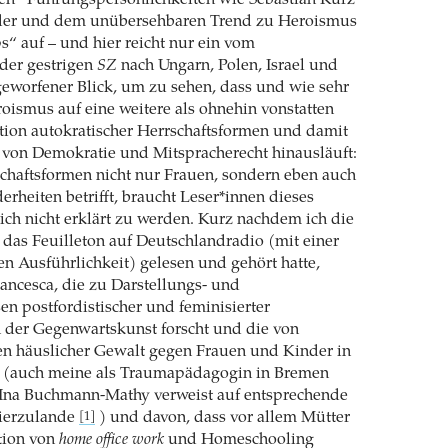
ken“ Führungspersönlichkeiten wie Sebastian Kurz
der und dem unübersehbaren Trend zu Heroismus
“ auf – und hier reicht nur ein vom
der gestrigen
SZ
nach Ungarn, Polen, Israel und
eworfener Blick, um zu sehen, dass und wie sehr
roismus auf eine weitere als ohnehin vonstatten
tion autokratischer Herrschaftsformen und damit
 von Demokratie und Mitspracherecht hinausläuft:
chaftsformen nicht nur Frauen, sondern eben auch
rheiten betrifft, braucht Leser*innen dieses
ch nicht erklärt zu werden. Kurz nachdem ich die
das Feuilleton auf Deutschlandradio (mit einer
en Ausführlichkeit) gelesen und gehört hatte,
rancesca, die zu Darstellungs- und
n postfordistischer und feminisierter
 der Gegenwartskunst forscht und die von
en häuslicher Gewalt gegen Frauen und Kinder in
te (auch meine als Traumapädagogin in Bremen
r Ina Buchmann-Mathy verweist auf entsprechende
ierzulande
) und davon, dass vor allem Mütter
[1]
tion von
home office work
und Homeschooling