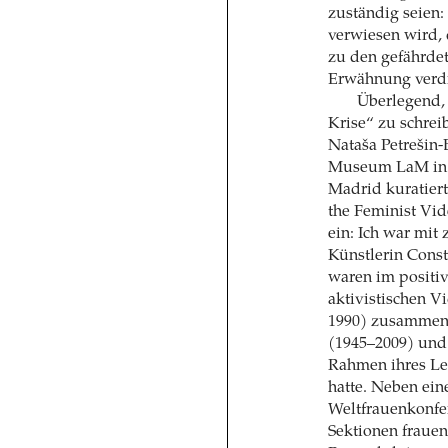
zuständig seien: 
verwiesen wird,
zu den gefährde
Erwähnung verdi
Überlegend,
Krise“ zu schre
Nataša Petrešin-
Museum LaM in Li
Madrid kuratiert
the Feminist Vid
ein: Ich war mit
Künstlerin Cons
waren im positiv
aktivistischen V
1990) zusammen
(1945–2009) und 
Rahmen ihres Le
hatte. Neben ei
Weltfrauenkonfer
Sektionen frauen