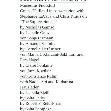
Museum Goes School“ des Jüdischen
Museums Frankfurt
Gracie Hadland in conversation with
Stephanie LaCava and Chris Kraus on
“The Superrationals”
by Nicholas Gamso
by Isabelle Graw
von Sonja Eismann
by Amanda Schmitt
by Cornelia Herfurtner
von Mania Godarzani-Bakhtiari und
Esra Nagel
by Claire Fontaine
von Jutta Koether
von Constanze Ruhm
with Nadja Abt and Katharina
Hausladen
by Isabella Rjeille
by Sofia Leiby
by Robert F. Reid-Pharr
by Sofia Bempeza