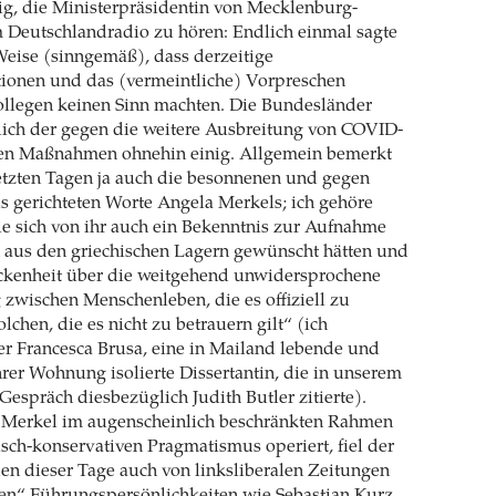
g, die Ministerpräsidentin von Mecklenburg-
Deutschlandradio zu hören: Endlich einmal sagte
Weise (sinngemäß), dass derzeitige
ionen und das (vermeintliche) Vorpreschen
ollegen keinen Sinn machten. Die Bundesländer
lich der gegen die weitere Ausbreitung von COVID-
den Maßnahmen ohnehin einig. Allgemein bemerkt
etzten Tagen ja auch die besonnenen und gegen
 gerichteten Worte Angela Merkels; ich gehöre
ie sich von ihr auch ein Bekenntnis zur Aufnahme
n aus den griechischen Lagern gewünscht hätten und
ockenheit über die weitgehend unwidersprochene
zwischen Menschenleben, die es offiziell zu
lchen, die es nicht zu betrauern gilt“ (ich
er Francesca Brusa, eine in Mailand lebende und
hrer Wohnung isolierte Dissertantin, die in unserem
Gespräch diesbezüglich Judith Butler zitierte).
Merkel im augenscheinlich beschränkten Rahmen
isch-konservativen Pragmatismus operiert, fiel der
en dieser Tage auch von linksliberalen Zeitungen