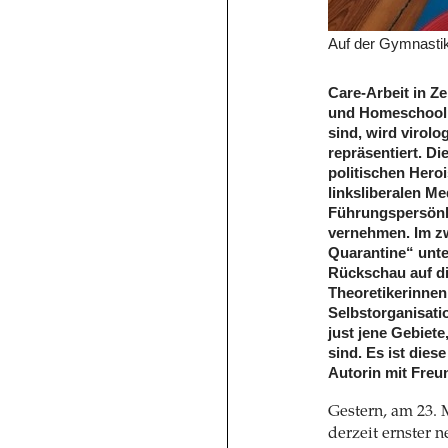
Auf der Gymnastik
Care-Arbeit in Z
und Homeschoolin
sind, wird virol
repräsentiert. Di
politischen Hero
linksliberalen Me
Führungspersönl
vernehmen. Im z
Quarantine“ unt
Rückschau auf di
Theoretikerinnen
Selbstorganisatio
just jene Gebiete
sind. Es ist dies
Autorin mit Freu
Gestern, am 23. 
derzeit ernster n