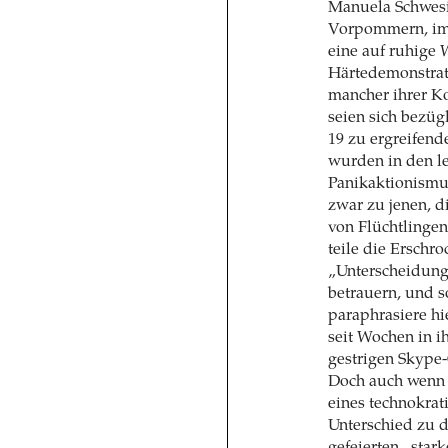
Manuela Schwesi
Vorpommern, im 
eine auf ruhige 
Härtedemonstrat
mancher ihrer K
seien sich bezüg
19 zu ergreifen
wurden in den l
Panikaktionismus
zwar zu jenen, d
von Flüchtlinge
teile die Erschr
„Unterscheidung 
betrauern, und so
paraphrasiere hi
seit Wochen in i
gestrigen Skype-
Doch auch wenn 
eines technokrat
Unterschied zu d