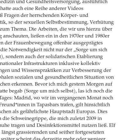
dizin und Gesundheitsversorgung, ausführlich
 hatte auch eine Reihe anderer Videos
 Fragen der herrschenden Körper- und
tik, so der sexuellen Selbstbestimmung, Verhütung
zum Thema. Die Arbeiten, die wir uns hierzu über
 anschauten, ließen ein in den 1970er und 1980er
n der Frauenbewegung offenbar ausgeprägtes
die Notwendigkeit nicht nur der „Sorge um sich
t), sondern auch der solidarischen Etablierung
nationaler Infrastrukturen inklusive kollektiv
rungen und Wissenspraktiken zur Verbesserung der
phalen sozialen und gesundheitlichen Situation von
hen erkennen. Bevor ich mich gestern Morgen auf
te begab (Sorge um mich selbst), las ich noch die
ages: Madrid, wo wir im vergangenen Monat noch
reund*innen in Tapasbars trafen, gilt hinsichtlich
hen als gefährlichste Hauptstadt Europas. Dies
n die Schweinegrippe, die mich zuletzt 2009 in
he tragen und Desinfektionsmittel nutzen ließ. Elf
 längst grassierenden und seither fortgesetzten
später scheint das derzeitig mehr oder weniger