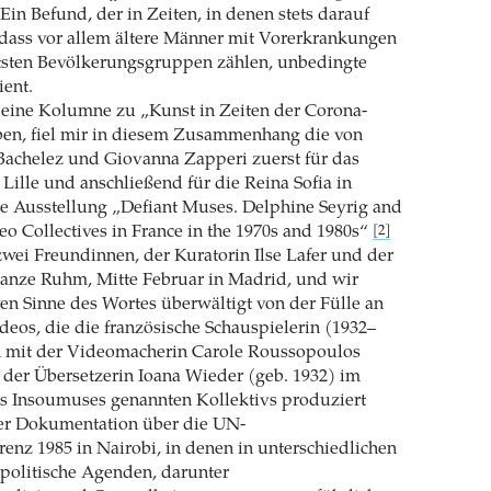
Ein Befund, der in Zeiten, in denen stets darauf
 dass vor allem ältere Männer mit Vorerkrankungen
tsten Bevölkerungsgruppen zählen, unbedingte
ent.
 eine Kolumne zu „Kunst in Zeiten der Corona-
iben, fiel mir in diesem Zusammenhang die von
Bachelez und Giovanna Zapperi zuerst für das
lle und anschließend für die Reina Sofia in
e Ausstellung „Defiant Muses. Delphine Seyrig and
eo Collectives in France in the 1970s and 1980s“
[2]
 zwei Freundinnen, der Kuratorin Ilse Lafer und der
tanze Ruhm, Mitte Februar in Madrid, und wir
en Sinne des Wortes überwältigt von der Fülle an
ideos, die die französische Schauspielerin (1932–
 mit der Videomacherin Carole Roussopoulos
der Übersetzerin Ioana Wieder (geb. 1932) im
s Insoumuses genannten Kollektivs produziert
ner Dokumentation über die UN-
enz 1985 in Nairobi, in denen in unterschiedlichen
politische Agenden, darunter