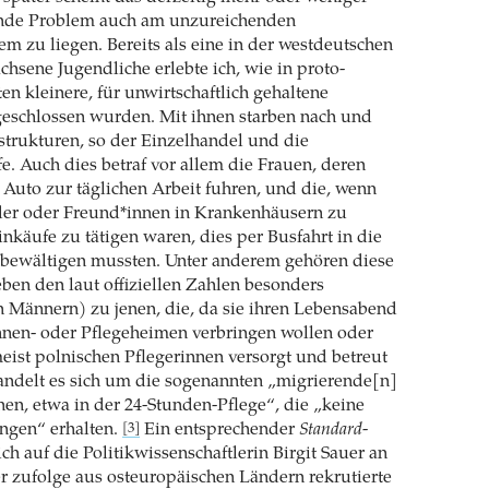
rende Problem auch am unzureichenden
m zu liegen. Bereits als eine in der westdeutschen
hsene Jugendliche erlebte ich, wie in proto-
en kleinere, für unwirtschaftlich gehaltene
eschlossen wurden. Mit ihnen starben nach und
astrukturen, so der Einzelhandel und die
. Auch dies betraf vor allem die Frauen, deren
uto zur täglichen Arbeit fuhren, und die, wenn
der oder Freund*innen in Krankenhäusern zu
nkäufe zu tätigen waren, dies per Busfahrt in die
 bewältigen mussten. Unter anderem gehören diese
ben den laut offiziellen Zahlen besonders
n Männern) zu jenen, die, da sie ihren Lebensabend
innen- oder Pflegeheimen verbringen wollen oder
ist polnischen Pflegerinnen versorgt und betreut
andelt es sich um die sogenannten „migrierende[n]
nen, etwa in der 24-Stunden-Pflege“, die „keine
ngen“ erhalten.
Ein entsprechender
Standard
-
[3]
ich auf die Politikwissenschaftlerin Birgit Sauer an
r zufolge aus osteuropäischen Ländern rekrutierte