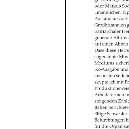
gefeierten „star
oder Markus Sö
„männlichen Typs
Auslandsressort 
Großbritannien g
patriarchaler He
gehende Affirma
auf einen Abbau
Dass diese Herrs
sogenannte Minde
Mediums sicherli
SZ
-Ausgabe und 
ansonsten selten
skypte ich mit F
Produktionsweise
Arbeitsformen in
steigenden Zahl
Italien berichte
tätige Schweste
Befürchtungen h
für die Organisa