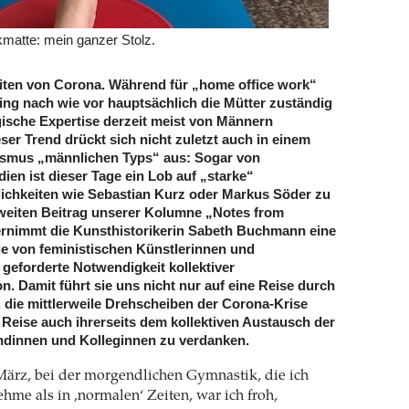
matte: mein ganzer Stolz.
eiten von Corona. Während für „home office work“
g nach wie vor hauptsächlich die Mütter zuständig
ogische Expertise derzeit meist von Männern
eser Trend drückt sich nicht zuletzt auch in einem
ismus „männlichen Typs“ aus: Sogar von
dien ist dieser Tage ein Lob auf „starke“
ichkeiten wie Sebastian Kurz oder Markus Söder zu
weiten Beitrag unserer Kolumne „Notes from
ernimmt die Kunsthistorikerin Sabeth Buchmann eine
e von feministischen Künstlerinnen und
 geforderte Notwendigkeit kollektiver
n. Damit führt sie uns nicht nur auf eine Reise durch
, die mittlerweile Drehscheiben der Corona-Krise
e Reise auch ihrerseits dem kollektiven Austausch der
ndinnen und Kolleginnen zu verdanken.
März, bei der morgendlichen Gymnastik, die ich
ehme als in ‚normalen‘ Zeiten, war ich froh,