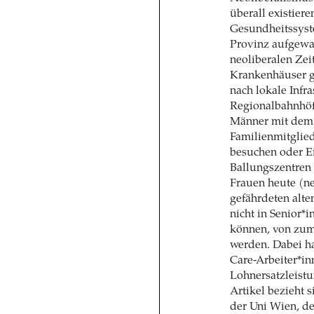
überall existie
Gesundheitssyste
Provinz aufgewac
neoliberalen Zeit
Krankenhäuser g
nach lokale Infr
Regionalbahnhöfe
Männer mit dem A
Familienmitglie
besuchen oder Ei
Ballungszentren
Frauen heute (ne
gefährdeten alte
nicht in Senior*
können, von zume
werden. Dabei h
Care-Arbeiter*in
Lohnersatzleistu
Artikel bezieht s
der Uni Wien, de