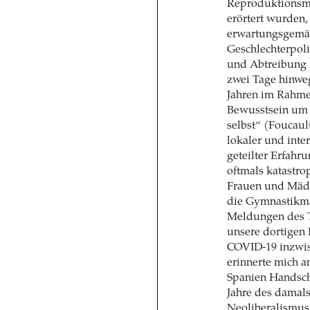
Reproduktionsme
erörtert wurden,
erwartungsgemäß
Geschlechterpoli
und Abtreibung 
zwei Tage hinweg
Jahren im Rahme
Bewusstsein um 
selbst“ (Foucaul
lokaler und inter
geteilter Erfah
oftmals katastro
Frauen und Mädc
die Gymnastikmat
Meldungen des T
unsere dortigen F
COVID-19 inzwisc
erinnerte mich a
Spanien Handschu
Jahre des damals
Neoliberalismus 