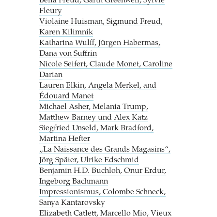
Bella Freud, Garth Greenwell, Sylvie
Fleury
Violaine Huisman, Sigmund Freud,
Karen Kilimnik
Katharina Wulff, Jürgen Habermas,
Dana von Suffrin
Nicole Seifert, Claude Monet, Caroline
Darian
Lauren Elkin, Angela Merkel, and
Édouard Manet
Michael Asher, Melania Trump,
Matthew Barney und Alex Katz
Siegfried Unseld, Mark Bradford,
Martina Hefter
„La Naissance des Grands Magasins“,
Jörg Später, Ulrike Edschmid
Benjamin H.D. Buchloh, Onur Erdur,
Ingeborg Bachmann
Impressionismus, Colombe Schneck,
Sanya Kantarovsky
Elizabeth Catlett, Marcello Mio, Vieux