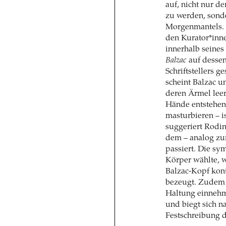
auf, nicht nur d
zu werden, sonde
Morgenmantels. D
den Kurator*inne
innerhalb seines
Balzac
auf dessen
Schriftstellers 
scheint Balzac u
deren Ärmel lee
Hände entstehen.
masturbieren – is
suggeriert Rodin
dem – analog zum
passiert. Die sy
Körper wählte, 
Balzac-Kopf kont
bezeugt. Zudem 
Haltung einnehme
und biegt sich n
Festschreibung d