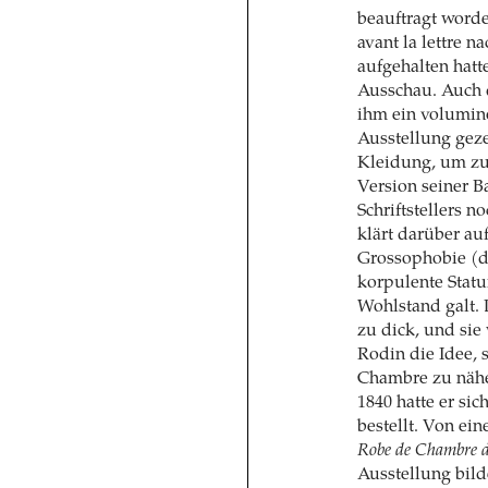
beauftragt worde
avant la lettre n
aufgehalten hatt
Ausschau. Auch d
ihm ein voluminö
Ausstellung gez
Kleidung, um zu
Version seiner B
Schriftstellers n
klärt darüber au
Grossophobie (dt
korpulente Statu
Wohlstand galt.
zu dick, und sie
Rodin die Idee, 
Chambre zu nähe
1840 hatte er si
bestellt. Von ei
Robe de Chambre d
Ausstellung bild