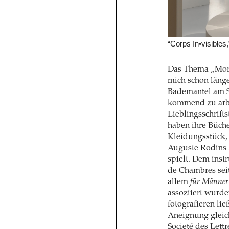
“Corps In•visible
Das Thema „Morg
mich schon länge
Bademantel am Sc
kommend zu arbe
Lieblingsschrift
haben ihre Büch
Kleidungsstück, 
Auguste Rodins
spielt. Dem ins
de Chambres seit
allem
für Männer
assoziiert wurde
fotografieren li
Aneignung gleic
Societé des Lett