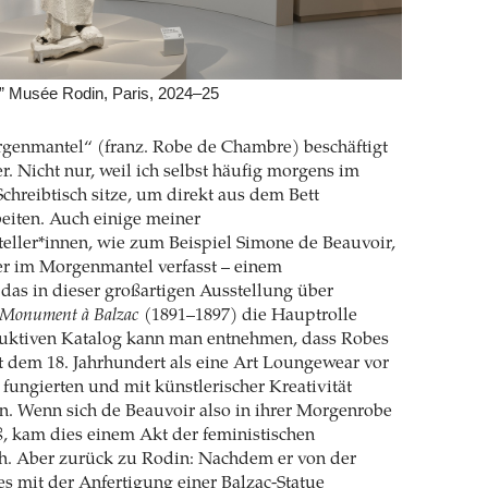
s,” Musée Rodin, Paris, 2024–25
enmantel“ (franz. Robe de Chambre) beschäftigt
r. Nicht nur, weil ich selbst häufig morgens im
hreibtisch sitze, um direkt aus dem Bett
iten. Auch einige meiner
steller*innen, wie zum Beispiel Simone de Beauvoir,
er im Morgenmantel verfasst – einem
das in dieser großartigen Ausstellung über
Monument à Balzac
(1891–1897) die Hauptrolle
truktiven Katalog kann man entnehmen, dass Robes
 dem 18. Jahrhundert als eine Art Loungewear vor
fungierten und mit künstlerischer Kreativität
n. Wenn sich de Beauvoir also in ihrer Morgenrobe
eß, kam dies einem Akt der feministischen
h. Aber zurück zu Rodin: Nachdem er von der
res mit der Anfertigung einer Balzac-Statue