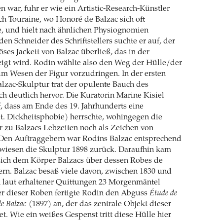
n war, fuhr er wie ein Artistic-Research-Künstler
ach Touraine, wo Honoré de Balzac sich oft
e, und hielt nach ähnlichen Physiognomien
en Schneider des Schriftstellers suchte er auf, der
ses Jackett von Balzac überließ, das in der
eigt wird. Rodin wählte also den Weg der Hülle/der
m Wesen der Figur vorzudringen. In der ersten
alzac-Skulptur trat der opulente Bauch des
och deutlich hervor. Die Kuratorin Marine Kisiel
f, dass am Ende des 19. Jahrhunderts eine
. Dickheitsphobie) herrschte, wohingegen die
r zu Balzacs Lebzeiten noch als Zeichen von
 Den Auftraggebern war Rodins Balzac entsprechend
 wiesen die Skulptur 1898 zurück. Daraufhin kam
sich dem Körper Balzacs über dessen Robes de
rn. Balzac besaß viele davon, zwischen 1830 und
ch laut erhaltener Quittungen 23 Morgenmäntel
ner dieser Roben fertigte Rodin den Abguss
Étude de
e Balzac
(1897) an, der das zentrale Objekt dieser
et. Wie ein weißes Gespenst tritt diese Hülle hier