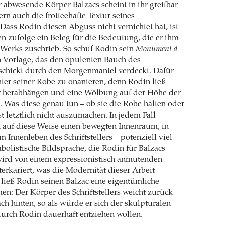
er abwesende Körper Balzacs scheint in ihr greifbar
rn auch die frotteehafte Textur seines
ass Rodin diesen Abguss nicht vernichtet hat, ist
n zufolge ein Beleg für die Bedeutung, die er ihm
 Werks zuschrieb. So schuf Rodin sein
Monument à
 Vorlage, das den opulenten Bauch des
geschickt durch den Morgenmantel verdeckt. Dafür
nter seiner Robe zu onanieren, denn Rodin ließ
r herabhängen und eine Wölbung auf der Höhe der
 Was diese genau tun – ob sie die Robe halten oder
t letztlich nicht auszumachen. In jedem Fall
 auf diese Weise einen bewegten Innenraum, in
 Innenleben des Schriftstellers – potenziell viel
mbolistische Bildsprache, die Rodin für Balzacs
wird von einem expressionistisch anmutenden
erkariert, was die Modernität dieser Arbeit
ließ Rodin seinen Balzac eine eigentümliche
n: Der Körper des Schriftstellers weicht zurück
ach hinten, so als würde er sich der skulpturalen
urch Rodin dauerhaft entziehen wollen.