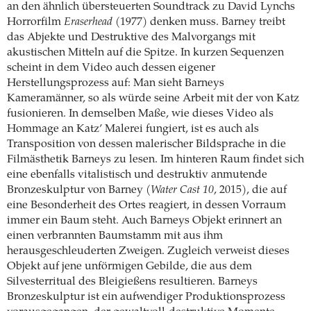
an den ähnlich übersteuerten Soundtrack zu David Lynchs
Horrorfilm
Eraserhead
(1977) denken muss. Barney treibt
das Abjekte und Destruktive des Malvorgangs mit
akustischen Mitteln auf die Spitze. In kurzen Sequenzen
scheint in dem Video auch dessen eigener
Herstellungsprozess auf: Man sieht Barneys
Kameramänner, so als würde seine Arbeit mit der von Katz
fusionieren. In demselben Maße, wie dieses Video als
Hommage an Katz’ Malerei fungiert, ist es auch als
Transposition von dessen malerischer Bildsprache in die
Filmästhetik Barneys zu lesen. Im hinteren Raum findet sich
eine ebenfalls vitalistisch und destruktiv anmutende
Bronzeskulptur von Barney (
Water Cast 10
, 2015), die auf
eine Besonderheit des Ortes reagiert, in dessen Vorraum
immer ein Baum steht. Auch Barneys Objekt erinnert an
einen verbrannten Baumstamm mit aus ihm
herausgeschleuderten Zweigen. Zugleich verweist dieses
Objekt auf jene unförmigen Gebilde, die aus dem
Silvesterritual des Bleigießens resultieren. Barneys
Bronzeskulptur ist ein aufwendiger Produktionsprozess