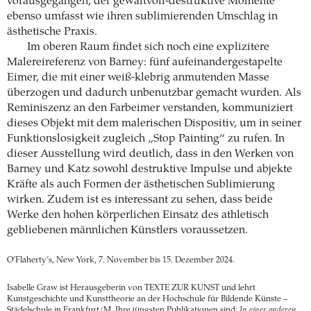
vorausgegangen, der gewaltvoll-destruktive Momente
ebenso umfasst wie ihren sublimierenden Umschlag in
ästhetische Praxis.
Im oberen Raum findet sich noch eine explizitere
Malereireferenz von Barney: fünf aufeinandergestapelte
Eimer, die mit einer weiß-klebrig anmutenden Masse
überzogen und dadurch unbenutzbar gemacht wurden. Als
Reminiszenz an den Farbeimer verstanden, kommuniziert
dieses Objekt mit dem malerischen Dispositiv, um in seiner
Funktionslosigkeit zugleich „Stop Painting“ zu rufen. In
dieser Ausstellung wird deutlich, dass in den Werken von
Barney und Katz sowohl destruktive Impulse und abjekte
Kräfte als auch Formen der ästhetischen Sublimierung
wirken. Zudem ist es interessant zu sehen, dass beide
Werke den hohen körperlichen Einsatz des athletisch
gebliebenen männlichen Künstlers voraussetzen.
O’Flaherty’s, New York, 7. November bis 15. Dezember 2024.
Isabelle Graw ist Herausgeberin von TEXTE ZUR KUNST und lehrt
Kunstgeschichte und Kunsttheorie an der Hochschule für Bildende Künste –
Städelschule in Frankfurt/M. Ihre jüngsten Publikationen sind:
In einer anderen