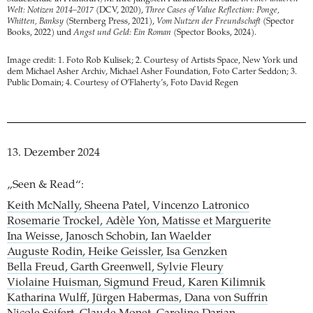
Welt: Notizen 2014–2017
(DCV, 2020),
Three Cases of Value Reflection: Ponge,
Whitten, Banksy
(Sternberg Press, 2021),
Vom Nutzen der Freundschaft
(Spector
Books, 2022) und
Angst und Geld: Ein Roman
(Spector Books, 2024).
Image credit: 1. Foto Rob Kulisek; 2. Courtesy of Artists Space, New York und
dem Michael Asher Archiv, Michael Asher Foundation, Foto Carter Seddon; 3.
Public Domain; 4. Courtesy of O’Flaherty’s, Foto David Regen
13. Dezember 2024
„Seen & Read“:
Keith McNally, Sheena Patel, Vincenzo Latronico
Rosemarie Trockel, Adèle Yon, Matisse et Marguerite
Ina Weisse, Janosch Schobin, Ian Waelder
Auguste Rodin, Heike Geissler, Isa Genzken
Bella Freud, Garth Greenwell, Sylvie Fleury
Violaine Huisman, Sigmund Freud, Karen Kilimnik
Katharina Wulff, Jürgen Habermas, Dana von Suffrin