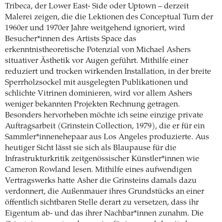
Tribeca, der Lower East- Side oder Uptown – derzeit
Malerei zeigen, die die Lektionen des Conceptual Turn der
1960er und 1970er Jahre weitgehend ignoriert, wird
Besucher*innen des Artists Space das
erkenntnistheoretische Potenzial von Michael Ashers
situativer Ästhetik vor Augen geführt. Mithilfe einer
reduziert und trocken wirkenden Installation, in der breite
Sperrholzsockel mit ausgelegten Publikationen und
schlichte Vitrinen dominieren, wird vor allem Ashers
weniger bekannten Projekten Rechnung getragen.
Besonders hervorheben möchte ich seine einzige private
Auftragsarbeit (Grinstein Collection, 1979), die er für ein
Sammler*innenehepaar aus Los Angeles produzierte. Aus
heutiger Sicht lässt sie sich als Blaupause für die
Infrastrukturkritik zeitgenössischer Künstler*innen wie
Cameron Rowland lesen. Mithilfe eines aufwendigen
Vertragswerks hatte Asher die Grinsteins damals dazu
verdonnert, die Außenmauer ihres Grundstücks an einer
öffentlich sichtbaren Stelle derart zu versetzen, dass ihr
Eigentum ab- und das ihrer Nachbar*innen zunahm. Die