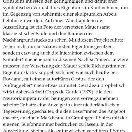
Grinsteins mussten den geringfügigen und damit eher
symbolischen Verlust ihres Eigentums in Kauf nehmen, um
im Gegenzug von Asher mit einer skulpturalen Arbeit
belohnt zu werden. Auf einer Wandtapete in der
Ausstellung ist ein Foto der versetzten Mauer samt
klassizistischer Säule und den Bäumen des
Nachbargrundstücks zu sehen. Mit diesem Projekt rührte
Asher nicht nur an sakrosankten Eigentumsgesetzen,
sondern erzwang auch die Interaktion zwischen dem
Sammler*innenehepaar und seinen Nachbar*innen. Letztere
mussten der Versetzung der Mauer schließlich zustimmen.
Eigentumskritik koppelt sich hier, wie auch häufig bei
Rowland, mit einem autoritären Gestus, der den
Auftraggeber*innen etwas zumutet. Geradezu prophetisch
wirkt Ashers Arbeit Corps de Garde (1979), die den
Networkimperativ der heutigen Zeit vorwegzunehmen
scheint: Er hatte eine Anzeige in einer niederländischen
Tageszeitung geschaltet, die den Leser*innen das Angebot
machte, an einem Marktstand in Groningen T-Shirts mit der
eigenen Telefonnummer bedrucken zu lassen. In der
Ausstellung ist eines dieser inzwischen vergilbten T-Shirts