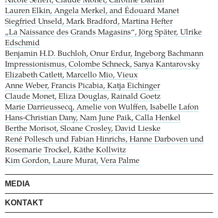
Nicole Seifert, Claude Monet, Caroline Darian
Lauren Elkin, Angela Merkel, and Édouard Manet
Siegfried Unseld, Mark Bradford, Martina Hefter
„La Naissance des Grands Magasins“, Jörg Später, Ulrike
Edschmid
Benjamin H.D. Buchloh, Onur Erdur, Ingeborg Bachmann
Impressionismus, Colombe Schneck, Sanya Kantarovsky
Elizabeth Catlett, Marcello Mio, Vieux
Anne Weber, Francis Picabia, Katja Eichinger
Claude Monet, Eliza Douglas, Rainald Goetz
Marie Darrieussecq, Amelie von Wulffen, Isabelle Lafon
Hans-Christian Dany, Nam June Paik, Calla Henkel
Berthe Morisot, Sloane Crosley, David Lieske
René Pollesch und Fabian Hinrichs, Hanne Darboven und
Rosemarie Trockel, Käthe Kollwitz
Kim Gordon, Laure Murat, Vera Palme
MEDIA
KONTAKT