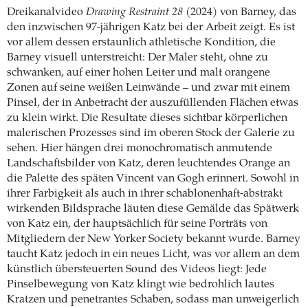
Dreikanalvideo
Drawing Restraint 28
(2024) von Barney, das
den inzwischen 97-jährigen Katz bei der Arbeit zeigt. Es ist
vor allem dessen erstaunlich athletische Kondition, die
Barney visuell unterstreicht: Der Maler steht, ohne zu
schwanken, auf einer hohen Leiter und malt orangene
Zonen auf seine weißen Leinwände – und zwar mit einem
Pinsel, der in Anbetracht der auszufüllenden Flächen etwas
zu klein wirkt. Die Resultate dieses sichtbar körperlichen
malerischen Prozesses sind im oberen Stock der Galerie zu
sehen. Hier hängen drei monochromatisch anmutende
Landschaftsbilder von Katz, deren leuchtendes Orange an
die Palette des späten Vincent van Gogh erinnert. Sowohl in
ihrer Farbigkeit als auch in ihrer schablonenhaft-abstrakt
wirkenden Bildsprache läuten diese Gemälde das Spätwerk
von Katz ein, der hauptsächlich für seine Porträts von
Mitgliedern der New Yorker Society bekannt wurde. Barney
taucht Katz jedoch in ein neues Licht, was vor allem an dem
künstlich übersteuerten Sound des Videos liegt: Jede
Pinselbewegung von Katz klingt wie bedrohlich lautes
Kratzen und penetrantes Schaben, sodass man unweigerlich