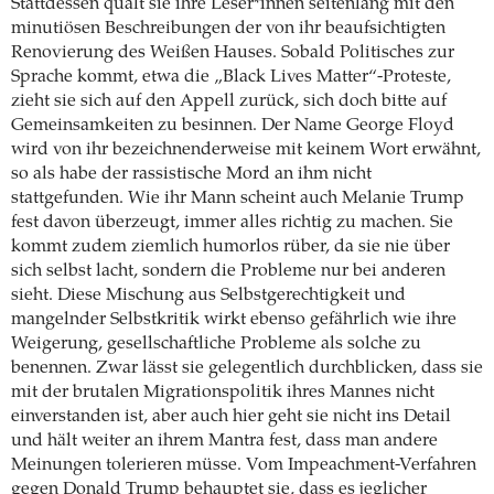
Stattdessen quält sie ihre Leser*innen seitenlang mit den
minutiösen Beschreibungen der von ihr beaufsichtigten
Renovierung des Weißen Hauses. Sobald Politisches zur
Sprache kommt, etwa die „Black Lives Matter“-Proteste,
zieht sie sich auf den Appell zurück, sich doch bitte auf
Gemeinsamkeiten zu besinnen. Der Name George Floyd
wird von ihr bezeichnenderweise mit keinem Wort erwähnt,
so als habe der rassistische Mord an ihm nicht
stattgefunden. Wie ihr Mann scheint auch Melanie Trump
fest davon überzeugt, immer alles richtig zu machen. Sie
kommt zudem ziemlich humorlos rüber, da sie nie über
sich selbst lacht, sondern die Probleme nur bei anderen
sieht. Diese Mischung aus Selbstgerechtigkeit und
mangelnder Selbstkritik wirkt ebenso gefährlich wie ihre
Weigerung, gesellschaftliche Probleme als solche zu
benennen. Zwar lässt sie gelegentlich durchblicken, dass sie
mit der brutalen Migrationspolitik ihres Mannes nicht
einverstanden ist, aber auch hier geht sie nicht ins Detail
und hält weiter an ihrem Mantra fest, dass man andere
Meinungen tolerieren müsse. Vom Impeachment-Verfahren
gegen Donald Trump behauptet sie, dass es jeglicher