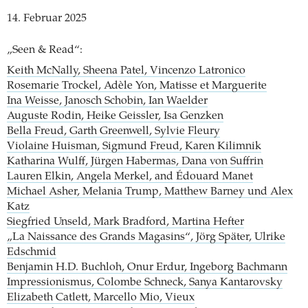
14. Februar 2025
„Seen & Read“:
Keith McNally, Sheena Patel, Vincenzo Latronico
Rosemarie Trockel, Adèle Yon, Matisse et Marguerite
Ina Weisse, Janosch Schobin, Ian Waelder
Auguste Rodin, Heike Geissler, Isa Genzken
Bella Freud, Garth Greenwell, Sylvie Fleury
Violaine Huisman, Sigmund Freud, Karen Kilimnik
Katharina Wulff, Jürgen Habermas, Dana von Suffrin
Lauren Elkin, Angela Merkel, and Édouard Manet
Michael Asher, Melania Trump, Matthew Barney und Alex
Katz
Siegfried Unseld, Mark Bradford, Martina Hefter
„La Naissance des Grands Magasins“, Jörg Später, Ulrike
Edschmid
Benjamin H.D. Buchloh, Onur Erdur, Ingeborg Bachmann
Impressionismus, Colombe Schneck, Sanya Kantarovsky
Elizabeth Catlett, Marcello Mio, Vieux