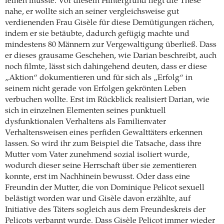
leihen musste. Vor diesem Hintergrund liegt die These
nahe, er wollte sich an seiner vergleichsweise gut
verdienenden Frau Gisèle für diese Demütigungen rächen,
indem er sie betäubte, dadurch gefügig machte und
mindestens 80 Männern zur Vergewaltigung überließ. Dass
er dieses grausame Geschehen, wie Darian beschreibt, auch
noch filmte, lässt sich dahingehend deuten, dass er diese
„Aktion“ dokumentieren und für sich als „Erfolg“ in
seinem nicht gerade von Erfolgen gekrönten Leben
verbuchen wollte. Erst im Rückblick realisiert Darian, wie
sich in einzelnen Elementen seines punktuell
dysfunktionalen Verhaltens als Familienvater
Verhaltensweisen eines perfiden Gewalttäters erkennen
lassen. So wird ihr zum Beispiel die Tatsache, dass ihre
Mutter vom Vater zunehmend sozial isoliert wurde,
wodurch dieser seine Herrschaft über sie zementieren
konnte, erst im Nachhinein bewusst. Oder dass eine
Freundin der Mutter, die von Dominique Pelicot sexuell
belästigt worden war und Gisèle davon erzählte, auf
Initiative des Täters sogleich aus dem Freundeskreis der
Pelicots verbannt wurde. Dass Gisèle Pelicot immer wieder