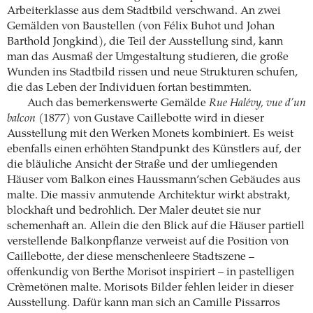
Arbeiterklasse aus dem Stadtbild verschwand. An zwei
Gemälden von Baustellen (von Félix Buhot und Johan
Barthold Jongkind), die Teil der Ausstellung sind, kann
man das Ausmaß der Umgestaltung studieren, die große
Wunden ins Stadtbild rissen und neue Strukturen schufen,
die das Leben der Individuen fortan bestimmten.
Auch das bemerkenswerte Gemälde
Rue Halévy, vue d’un
balcon
(1877) von Gustave Caillebotte wird in dieser
Ausstellung mit den Werken Monets kombiniert. Es weist
ebenfalls einen erhöhten Standpunkt des Künstlers auf, der
die bläuliche Ansicht der Straße und der umliegenden
Häuser vom Balkon eines Haussmann’schen Gebäudes aus
malte. Die massiv anmutende Architektur wirkt abstrakt,
blockhaft und bedrohlich. Der Maler deutet sie nur
schemenhaft an. Allein die den Blick auf die Häuser partiell
verstellende Balkonpflanze verweist auf die Position von
Caillebotte, der diese menschenleere Stadtszene –
offenkundig von Berthe Morisot inspiriert – in pastelligen
Crèmetönen malte. Morisots Bilder fehlen leider in dieser
Ausstellung. Dafür kann man sich an Camille Pissarros