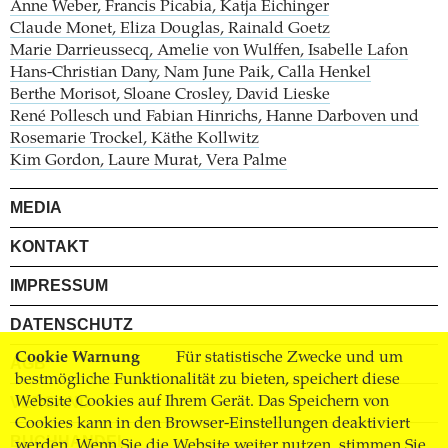
Anne Weber, Francis Picabia, Katja Eichinger
Claude Monet, Eliza Douglas, Rainald Goetz
Marie Darrieussecq, Amelie von Wulffen, Isabelle Lafon
Hans-Christian Dany, Nam June Paik, Calla Henkel
Berthe Morisot, Sloane Crosley, David Lieske
René Pollesch und Fabian Hinrichs, Hanne Darboven und
Rosemarie Trockel, Käthe Kollwitz
Kim Gordon, Laure Murat, Vera Palme
MEDIA
KONTAKT
IMPRESSUM
DATENSCHUTZ
Cookie Warnung
Für statistische Zwecke und um
AGB
bestmögliche Funktionalität zu bieten, speichert diese
VERSAND
Website Cookies auf Ihrem Gerät. Das Speichern von
Cookies kann in den Browser-Einstellungen deaktiviert
BUCHHANDEL
werden. Wenn Sie die Website weiter nutzen, stimmen Sie