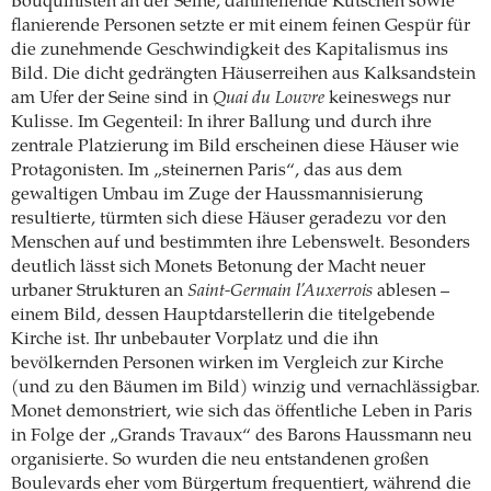
Bouquinisten an der Seine, dahineilende Kutschen sowie
flanierende Personen setzte er mit einem feinen Gespür für
die zunehmende Geschwindigkeit des Kapitalismus ins
Bild. Die dicht gedrängten Häuserreihen aus Kalksandstein
am Ufer der Seine sind in
Quai du Louvre
keineswegs nur
Kulisse. Im Gegenteil: In ihrer Ballung und durch ihre
zentrale Platzierung im Bild erscheinen diese Häuser wie
Protagonisten. Im „steinernen Paris“, das aus dem
gewaltigen Umbau im Zuge der Haussmannisierung
resultierte, türmten sich diese Häuser geradezu vor den
Menschen auf und bestimmten ihre Lebenswelt. Besonders
deutlich lässt sich Monets Betonung der Macht neuer
urbaner Strukturen an
Saint-Germain l’Auxerrois
ablesen –
einem Bild, dessen Hauptdarstellerin die titelgebende
Kirche ist. Ihr unbebauter Vorplatz und die ihn
bevölkernden Personen wirken im Vergleich zur Kirche
(und zu den Bäumen im Bild) winzig und vernachlässigbar.
Monet demonstriert, wie sich das öffentliche Leben in Paris
in Folge der „Grands Travaux“ des Barons Haussmann neu
organisierte. So wurden die neu entstandenen großen
Boulevards eher vom Bürgertum frequentiert, während die