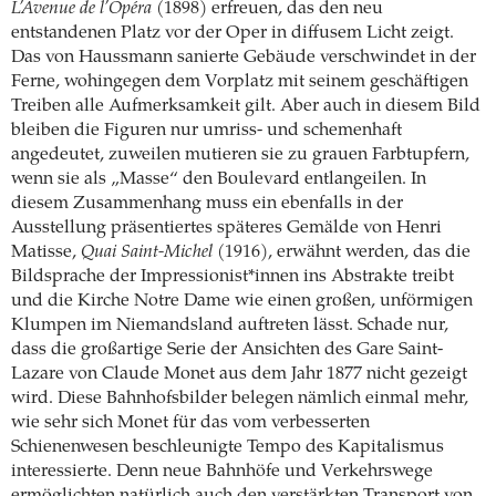
L’Avenue de l’Opéra
(1898) erfreuen, das den neu
entstandenen Platz vor der Oper in diffusem Licht zeigt.
Das von Haussmann sanierte Gebäude verschwindet in der
Ferne, wohingegen dem Vorplatz mit seinem geschäftigen
Treiben alle Aufmerksamkeit gilt. Aber auch in diesem Bild
bleiben die Figuren nur umriss- und schemenhaft
angedeutet, zuweilen mutieren sie zu grauen Farbtupfern,
wenn sie als „Masse“ den Boulevard entlangeilen. In
diesem Zusammenhang muss ein ebenfalls in der
Ausstellung präsentiertes späteres Gemälde von Henri
Matisse,
Quai Saint-Michel
(1916), erwähnt werden, das die
Bildsprache der Impressionist*innen ins Abstrakte treibt
und die Kirche Notre Dame wie einen großen, unförmigen
Klumpen im Niemandsland auftreten lässt. Schade nur,
dass die großartige Serie der Ansichten des Gare Saint-
Lazare von Claude Monet aus dem Jahr 1877 nicht gezeigt
wird. Diese Bahnhofsbilder belegen nämlich einmal mehr,
wie sehr sich Monet für das vom verbesserten
Schienenwesen beschleunigte Tempo des Kapitalismus
interessierte. Denn neue Bahnhöfe und Verkehrswege
ermöglichten natürlich auch den verstärkten Transport von