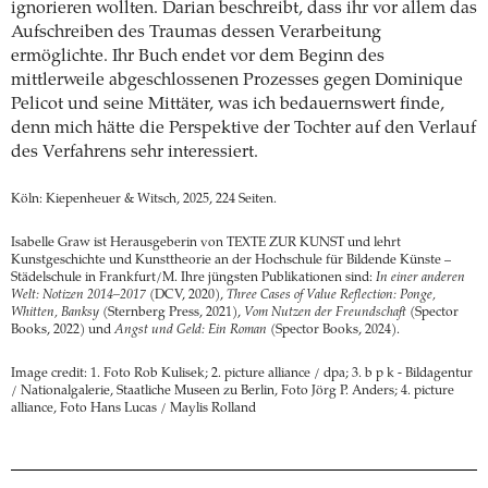
ignorieren wollten. Darian beschreibt, dass ihr vor allem das
Aufschreiben des Traumas dessen Verarbeitung
ermöglichte. Ihr Buch endet vor dem Beginn des
mittlerweile abgeschlossenen Prozesses gegen Dominique
Pelicot und seine Mittäter, was ich bedauernswert finde,
denn mich hätte die Perspektive der Tochter auf den Verlauf
des Verfahrens sehr interessiert.
Köln: Kiepenheuer & Witsch, 2025, 224 Seiten.
Isabelle Graw ist Herausgeberin von TEXTE ZUR KUNST und lehrt
Kunstgeschichte und Kunsttheorie an der Hochschule für Bildende Künste –
Städelschule in Frankfurt/M. Ihre jüngsten Publikationen sind:
In einer anderen
Welt: Notizen 2014–2017
(DCV, 2020),
Three Cases of Value Reflection: Ponge,
Whitten, Banksy
(Sternberg Press, 2021),
Vom Nutzen der Freundschaft
(Spector
Books, 2022) und
Angst und Geld: Ein Roman
(Spector Books, 2024).
Image credit: 1. Foto Rob Kulisek; 2. picture alliance / dpa; 3. b p k - Bildagentur
/ Nationalgalerie, Staatliche Museen zu Berlin, Foto Jörg P. Anders; 4. picture
alliance, Foto Hans Lucas / Maylis Rolland