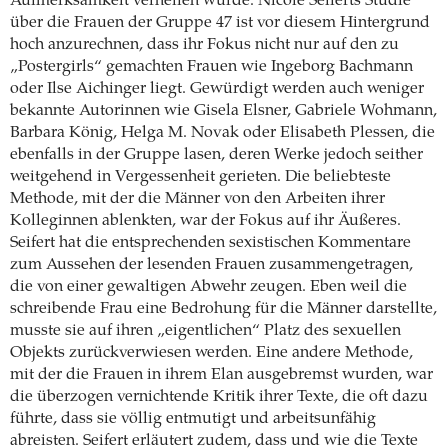
Aufmerksamkeit verhelfen würde. Nicole Seiferts Studie
über die Frauen der Gruppe 47 ist vor diesem Hintergrund
hoch anzurechnen, dass ihr Fokus nicht nur auf den zu
„Postergirls“ gemachten Frauen wie Ingeborg Bachmann
oder Ilse Aichinger liegt. Gewürdigt werden auch weniger
bekannte Autorinnen wie Gisela Elsner, Gabriele Wohmann,
Barbara König, Helga M. Novak oder Elisabeth Plessen, die
ebenfalls in der Gruppe lasen, deren Werke jedoch seither
weitgehend in Vergessenheit gerieten. Die beliebteste
Methode, mit der die Männer von den Arbeiten ihrer
Kolleginnen ablenkten, war der Fokus auf ihr Äußeres.
Seifert hat die entsprechenden sexistischen Kommentare
zum Aussehen der lesenden Frauen zusammengetragen,
die von einer gewaltigen Abwehr zeugen. Eben weil die
schreibende Frau eine Bedrohung für die Männer darstellte,
musste sie auf ihren „eigentlichen“ Platz des sexuellen
Objekts zurückverwiesen werden. Eine andere Methode,
mit der die Frauen in ihrem Elan ausgebremst wurden, war
die überzogen vernichtende Kritik ihrer Texte, die oft dazu
führte, dass sie völlig entmutigt und arbeitsunfähig
abreisten. Seifert erläutert zudem, dass und wie die Texte