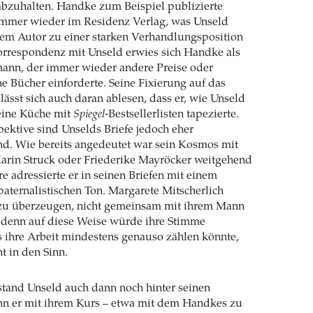
abzuhalten. Handke zum Beispiel publizierte
mmer wieder im Residenz Verlag, was Unseld
dem Autor zu einer starken Verhandlungsposition
Korrespondenz mit Unseld erwies sich Handke als
mann, der immer wieder andere Preise oder
ne Bücher einforderte. Seine Fixierung auf das
ässt sich auch daran ablesen, dass er, wie Unseld
seine Küche mit
Spiegel
-Bestsellerlisten tapezierte.
ktive sind Unselds Briefe jedoch eher
nd. Wie bereits angedeutet war sein Kosmos mit
rin Struck oder Friederike Mayröcker weitgehend
re adressierte er in seinen Briefen mit einem
paternalistischen Ton. Margarete Mitscherlich
 zu überzeugen, nicht gemeinsam mit ihrem Mann
– denn auf diese Weise würde ihre Stimme
 ihre Arbeit mindestens genauso zählen könnte,
t in den Sinn.
stand Unseld auch dann noch hinter seinen
nn er mit ihrem Kurs – etwa mit dem Handkes zu