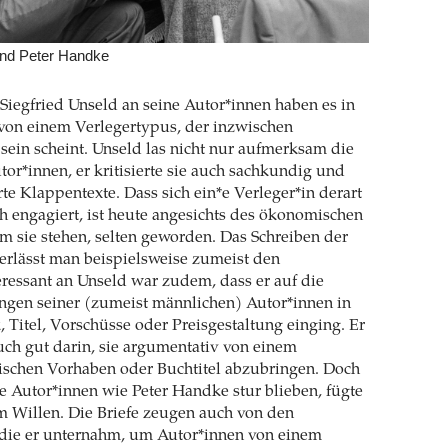
and Peter Handke
 Siegfried Unseld an seine Autor*innen haben es in
 von einem Verlegertypus, der inzwischen
sein scheint. Unseld las nicht nur aufmerksam die
tor*innen, er kritisierte sie auch sachkundig und
rte Klappentexte. Dass sich ein*e Verleger*in derart
ich engagiert, ist heute angesichts des ökonomischen
m sie stehen, selten geworden. Das Schreiben der
erlässt man beispielsweise zumeist den
eressant an Unseld war zudem, dass er auf die
ngen seiner (zumeist männlichen) Autor*innen in
, Titel, Vorschüsse oder Preisgestaltung einging. Er
uch gut darin, sie argumentativ von einem
rischen Vorhaben oder Buchtitel abzubringen. Doch
e Autor*innen wie Peter Handke stur blieben, fügte
m Willen. Die Briefe zeugen auch von den
die er unternahm, um Autor*innen von einem