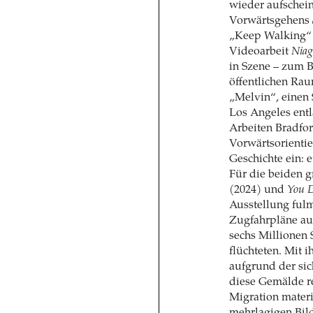
wieder aufschei
Vorwärtsgehens
„Keep Walking“ 
Videoarbeit
Niag
in Szene – zum B
öffentlichen Rau
„Melvin“, einen
Los Angeles entl
Arbeiten Bradfor
Vorwärtsorienti
Geschichte ein: 
Für die beiden 
(2024) und
You D
Ausstellung fulm
Zugfahrpläne aus
sechs Millionen
flüchteten. Mit
aufgrund der sic
diese Gemälde rel
Migration materi
mehrlagigen Bild