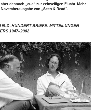
in aber dennoch „cue“ zur zeitweiligen Flucht. Mehr
er Novemberausgabe von „Seen & Read“.
SELD,
HUNDERT BRIEFE: MITTEILUNGEN
ERS 1947–2002