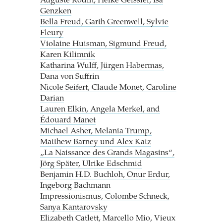
Auguste Rodin, Heike Geissler, Isa
Genzken
Bella Freud, Garth Greenwell, Sylvie
Fleury
Violaine Huisman, Sigmund Freud,
Karen Kilimnik
Katharina Wulff, Jürgen Habermas,
Dana von Suffrin
Nicole Seifert, Claude Monet, Caroline
Darian
Lauren Elkin, Angela Merkel, and
Édouard Manet
Michael Asher, Melania Trump,
Matthew Barney und Alex Katz
„La Naissance des Grands Magasins“,
Jörg Später, Ulrike Edschmid
Benjamin H.D. Buchloh, Onur Erdur,
Ingeborg Bachmann
Impressionismus, Colombe Schneck,
Sanya Kantarovsky
Elizabeth Catlett, Marcello Mio, Vieux