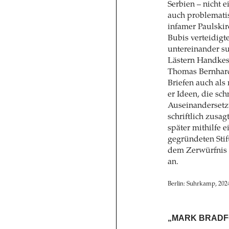
Serbien – nicht e
auch problemati
infamer Paulskir
Bubis verteidigt
untereinander su
Lästern Handkes 
Thomas Bernhard 
Briefen auch als 
er Ideen, die sc
Auseinandersetz
schriftlich zusa
später mithilfe 
gegründeten Stif
dem Zerwürfnis m
an.
Berlin: Suhrkamp, 2024
„MARK BRADF