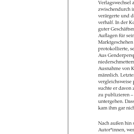
Verlagswechsel 
zwischendurch i
verärgerte und 
verhalf. In der 
guter Geschäfts
Auflagen für sei
Marktgeschehen l
protokollierte, 
Aus Genderperspe
niederschmetter
Ausnahme von Ka
männlich. Letzte
vergleichsweise 
suchte er davon
zu publizieren 
untergehen. Dass
kam ihm gar nich
Nach außen hin 
Autor*innen, we