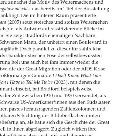
nen: zunächst das Motiv des Weitermachens und
against all odds
, das bereits im Titel der Ausstellung
anklingt. Die im hinteren Raum präsentierte
ara
(2005) setzt stoisches und stolzes Weitergehen
eispiel als Antwort auf rassifizierende Blicke im
m. Sie zeigt Bradfords ehemaligen Nachbarn
 Schwarzen Mann, der unbeirrt einen Boulevard in
angläuft. Doch parallel zu dieser für zahlreiche
ds charakteristischen Pose der selbstbewussten
erung holt uns auch bei ihm immer wieder die
etwa die der Great Migration oder der AIDS-Krise.
großformatigen Gemälde
I Don’t Know What I am
on’t Have to Tell Me Twice
(2023), mit denen die
inant einsetzt, hat Bradford beispielsweise
 der Zeit zwischen 1910 und 1970 verwendet, als
 Schwarze US-Amerikaner*innen aus den Südstaaten
 ihren pastos herausragenden Zahlenkolonnen und
htbaren Schichtung der Bildoberflächen muten
iefartig an; als hätte sich die Geschichte der Great
ell in ihnen abgelagert. Zugleich wirken ihre
oberflächen aber auch auf- und abgerissen,