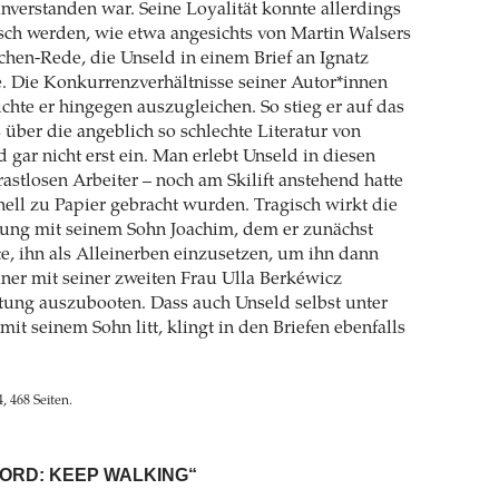
inverstanden war. Seine Loyalität konnte allerdings
sch werden, wie etwa angesichts von Martin Walsers
chen-Rede, die Unseld in einem Brief an Ignatz
e. Die Konkurrenzverhältnisse seiner Autor*innen
chte er hingegen auszugleichen. So stieg er auf das
über die angeblich so schlechte Literatur von
gar nicht erst ein. Man erlebt Unseld in diesen
rastlosen Arbeiter – noch am Skilift anstehend hatte
hnell zu Papier gebracht wurden. Tragisch wirkt die
ung mit seinem Sohn Joachim, dem er zunächst
gte, ihn als Alleinerben einzusetzen, um ihn dann
einer mit seiner zweiten Frau Ulla Berkéwicz
tung auszubooten. Dass auch Unseld selbst unter
it seinem Sohn litt, klingt in den Briefen ebenfalls
, 468 Seiten.
ORD: KEEP WALKING“