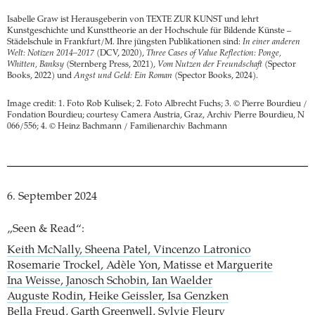
Isabelle Graw ist Herausgeberin von TEXTE ZUR KUNST und lehrt
Kunstgeschichte und Kunsttheorie an der Hochschule für Bildende Künste –
Städelschule in Frankfurt/M. Ihre jüngsten Publikationen sind:
In einer anderen
Welt: Notizen 2014–2017
(DCV, 2020),
Three Cases of Value Reflection: Ponge,
Whitten, Banksy
(Sternberg Press, 2021),
Vom Nutzen der Freundschaft
(Spector
Books, 2022) und
Angst und Geld: Ein Roman
(Spector Books, 2024).
Image credit: 1. Foto Rob Kulisek; 2. Foto Albrecht Fuchs; 3. © Pierre Bourdieu /
Fondation Bourdieu; courtesy Camera Austria, Graz, Archiv Pierre Bourdieu, N
066/556; 4. © Heinz Bachmann / Familienarchiv Bachmann
6. September 2024
„Seen & Read“:
Keith McNally, Sheena Patel, Vincenzo Latronico
Rosemarie Trockel, Adèle Yon, Matisse et Marguerite
Ina Weisse, Janosch Schobin, Ian Waelder
Auguste Rodin, Heike Geissler, Isa Genzken
Bella Freud, Garth Greenwell, Sylvie Fleury