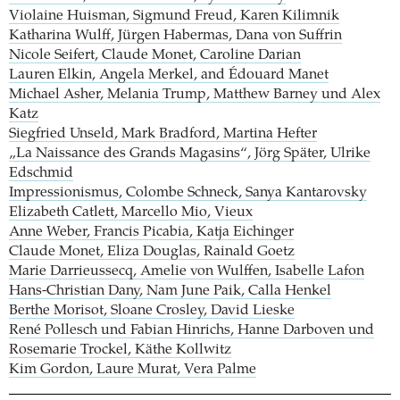
Violaine Huisman, Sigmund Freud, Karen Kilimnik
Katharina Wulff, Jürgen Habermas, Dana von Suffrin
Nicole Seifert, Claude Monet, Caroline Darian
Lauren Elkin, Angela Merkel, and Édouard Manet
Michael Asher, Melania Trump, Matthew Barney und Alex
Katz
Siegfried Unseld, Mark Bradford, Martina Hefter
„La Naissance des Grands Magasins“, Jörg Später, Ulrike
Edschmid
Impressionismus, Colombe Schneck, Sanya Kantarovsky
Elizabeth Catlett, Marcello Mio, Vieux
Anne Weber, Francis Picabia, Katja Eichinger
Claude Monet, Eliza Douglas, Rainald Goetz
Marie Darrieussecq, Amelie von Wulffen, Isabelle Lafon
Hans-Christian Dany, Nam June Paik, Calla Henkel
Berthe Morisot, Sloane Crosley, David Lieske
René Pollesch und Fabian Hinrichs, Hanne Darboven und
Rosemarie Trockel, Käthe Kollwitz
Kim Gordon, Laure Murat, Vera Palme