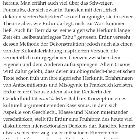
heraus. Man erfährt auch viel über das Schweigen
Foucaults, der sich zwar in Tunesien mit den „frisch
dekolonisierten Subjekten“ sexuell vergnügte, sie in seiner
Theorie aber, wie Erdur darlegt, nicht zu Wort kommen
ließ. Auch für Derrida sei seine algerische Herkunft lange
Zeit ein „selbstauferlegtes Tabu“ gewesen. Erdur versteht
dessen Methode der Dekonstruktion jedoch auch als einen
von der Kolonialerfahrung inspirierten Versuch, die
vermeintlich naturgegebenen Grenzen zwischen dem
Eigenen und dem Anderen aufzusprengen. Allein Cixous
wird dafür gelobt, dass deren autobiografisch-theoretischen
Texte schon früh um ihre algerische Herkunft, Erfahrungen
von Antisemitismus und Misogynie in Frankreich kreisten.
Erdur feiert Cixous zudem als eine Denkerin der
Genderfluidität
avant la lettre
. Balibars Konzeption eines
kulturell argumentierenden Rassismus, in dem sich
Aspekte von Geschlecht, Klasse und Nation miteinander
verschränken, stellt für Erdur eine Frühform des heute viel
diskutierten intersektionalen Denkens dar. Rancière kommt
etwas schlechter weg, da er mit seinem Eintreten für