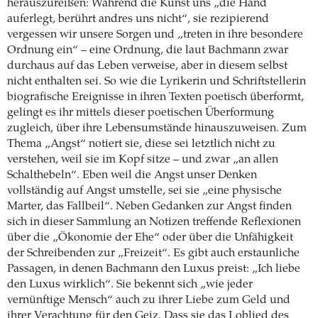
herauszureißen: Während die Kunst uns „die Hand
auferlegt, berührt andres uns nicht“, sie rezipierend
vergessen wir unsere Sorgen und „treten in ihre besondere
Ordnung ein“ – eine Ordnung, die laut Bachmann zwar
durchaus auf das Leben verweise, aber in diesem selbst
nicht enthalten sei. So wie die Lyrikerin und Schriftstellerin
biografische Ereignisse in ihren Texten poetisch überformt,
gelingt es ihr mittels dieser poetischen Überformung
zugleich, über ihre Lebensumstände hinauszuweisen. Zum
Thema „Angst“ notiert sie, diese sei letztlich nicht zu
verstehen, weil sie im Kopf sitze – und zwar „an allen
Schalthebeln“. Eben weil die Angst unser Denken
vollständig auf Angst umstelle, sei sie „eine physische
Marter, das Fallbeil“. Neben Gedanken zur Angst finden
sich in dieser Sammlung an Notizen treffende Reflexionen
über die „Ökonomie der Ehe“ oder über die Unfähigkeit
der Schreibenden zur „Freizeit“. Es gibt auch erstaunliche
Passagen, in denen Bachmann den Luxus preist: „Ich liebe
den Luxus wirklich“. Sie bekennt sich „wie jeder
vernünftige Mensch“ auch zu ihrer Liebe zum Geld und
ihrer Verachtung für den Geiz. Dass sie das Loblied des